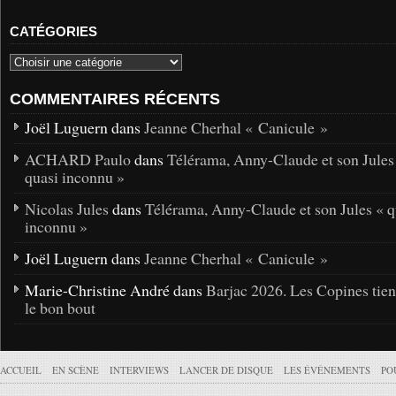
CATÉGORIES
COMMENTAIRES RÉCENTS
Joël Luguern dans
Jeanne Cherhal « Canicule »
ACHARD Paulo
dans
Télérama, Anny-Claude et son Jules
quasi inconnu »
Nicolas Jules
dans
Télérama, Anny-Claude et son Jules « q
inconnu »
Joël Luguern dans
Jeanne Cherhal « Canicule »
Marie-Christine André dans
Barjac 2026. Les Copines tie
le bon bout
ACCUEIL
EN SCÈNE
INTERVIEWS
LANCER DE DISQUE
LES ÉVÉNEMENTS
PO