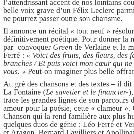
l’attendrissant accent de nos lointains c
belle voix grave d’un Félix Leclerc parm
ne pourrez passer outre son charisme.
Il annonce un récital « tout neuf » résolu
définitivement poétique. Pour donner la 
par convoquer
Green
de Verlaine et la 
Ferré :
« Voici des fruits, des fleurs, des f
branches / Et puis voici mon cœur qui ne
vous. »
Peut-on imaginer plus belle offra
Au gré des chansons et des textes – il di
La Fontaine (
Le savetier et le financier-
)
trace les grandes lignes de son parcour
amour pour la poésie, cette « clameur ». 
Chanson qui la rend familière aux plus h
quelques duos de génie : Léo Ferré et Ver
et Aragon, Bernard Lavilliers et Apollinai