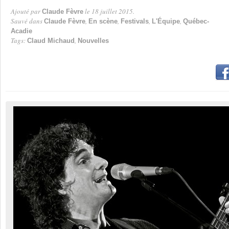
Ajouté par
le 18 juillet 2015.
Claude Fèvre
Par
Sauvé dans
,
,
,
,
Claude Fèvre
En scène
Festivals
L'Équipe
Québec-
Acadie
Tags:
,
Claud Michaud
Nouvelles