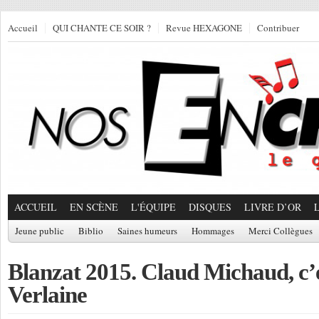
Accueil
QUI CHANTE CE SOIR ?
Revue HEXAGONE
Contribuer
ACCUEIL
EN SCÈNE
L'ÉQUIPE
DISQUES
LIVRE D’OR
Jeune public
Biblio
Saines humeurs
Hommages
Merci Collègues
Blanzat 2015. Claud Michaud, c’e
Verlaine