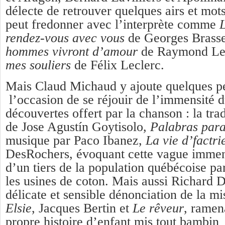
délecte de retrouver quelques airs et mots
peut fredonner avec l’interprète comme
L
rendez-vous
avec vous
de Georges Brass
hommes vivront d’amour
de Raymond Le
mes souliers
de Félix Leclerc.
Mais Claud Michaud y ajoute quelques pé
l’occasion de se réjouir de l’immensité 
découvertes offert par la chanson : la tr
de Jose Agustín Goytisolo,
Palabras para
musique par Paco Ibanez,
La vie d’factri
DesRochers, évoquant cette vague immen
d’un tiers de la population québécoise par
les usines de coton. Mais aussi Richard D
délicate et sensible dénonciation de la mi
Elsie
, Jacques Bertin et
Le rêveur
, ramena
propre histoire d’enfant mis tout bambin