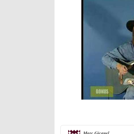
5 Réponses à
François Corbier :
Marc Gicquel