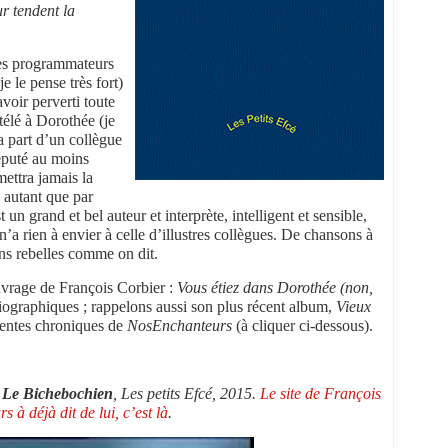
ur tendent la
les programmateurs
je le pense très fort)
voir perverti toute
élé à Dorothée (je
a part d’un collègue
éputé au moins
ettra jamais la
 autant que par
un grand et bel auteur et interprète, intelligent et sensible,
n’a rien à envier à celle d’illustres collègues. De chansons à
ns rebelles comme on dit.
uvrage de François Corbier :
Vous étiez dans Dorothée (non,
iographiques ; rappelons aussi son plus récent album,
Vieux
dentes chroniques de
NosEnchanteurs
(à cliquer ci-dessous).
/ Le Bichebochien
, Les petits Efcé, 2015.
Le site de François
 à déjà dit de lui, c’est là
.