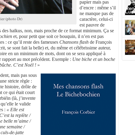
papier mais pas
d’encre : même s’il
ne manque pas de
ier (photo Dr)
caractère, celui-ci
est pauvre de
pas des haïkus, non, mais proche de ce format minimum. Ça se
ochien
et, pour petit que soit ce bouquin, il n’en est pas
es : ce qu’il reste des fameuses
Chansons flash
de François
it, se sont fait la belle) et, du même et célébrissime auteur,
stoire en un minimum de mots, dont on se sera appliqué à
par rapport au mot précédent. Exemple :
Une biche et un boche
bûche. C’est Noël !
»
édent, mais pas sous
ne stricte règle :
e histoire, drôle de
 ce qui était court
rbiéin (là, j’invente
 qu’elle le valide
es :
« Elle est
C’est la replète /
e belle m’aime /
 une semaine /
 culs-de-jatte