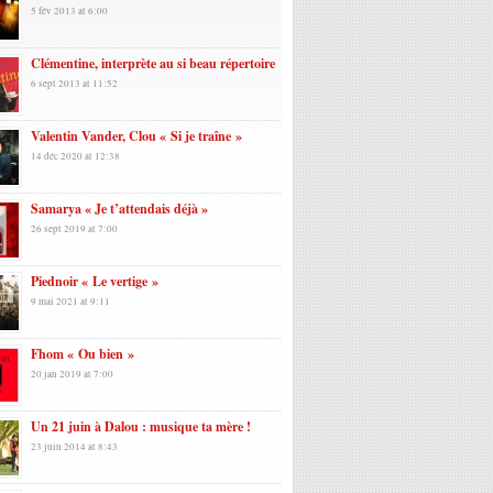
5 fév 2013 at 6:00
Clémentine, interprète au si beau répertoire
6 sept 2013 at 11:52
Valentin Vander, Clou « Si je traîne »
14 déc 2020 at 12:38
Samarya « Je t’attendais déjà »
26 sept 2019 at 7:00
Piednoir « Le vertige »
9 mai 2021 at 9:11
Fhom « Ou bien »
20 jan 2019 at 7:00
Un 21 juin à Dalou : musique ta mère !
23 juin 2014 at 8:43