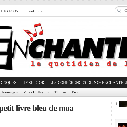
e HEXAGONE
Contribuer
DISQUES
LIVRE D’OR
LES CONFÉRENCES DE NOSENCHANTEU
Hommages
Merci Collègues
Thémas
Prix
petit livre bleu de moa
Prom
Partager!