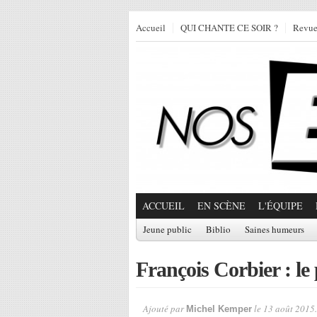
Accueil
QUI CHANTE CE SOIR ?
Revu
ACCUEIL
EN SCÈNE
L'ÉQUIPE
Jeune public
Biblio
Saines humeurs
François Corbier : le 
Ajouté par
le 13 août 2015.
Michel Kemper