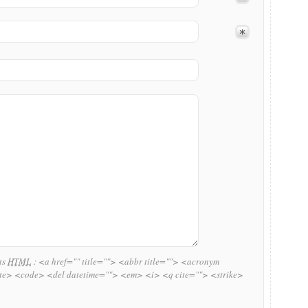
uts
HTML
:
<a href="" title=""> <abbr title=""> <acronym
ite> <code> <del datetime=""> <em> <i> <q cite=""> <strike>