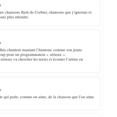
n
ux chansons flash de Corbier, chansons que j’ignorais et
ans plus attendre.
n
. Mais chanteur maniant l’humour, comme son jeune
coup pour un programmateur « sérieux ».
rieux va chercher les textes et écouter l’artiste en
n
ite qui parle, comme on aime, de la chanson que l’on aime