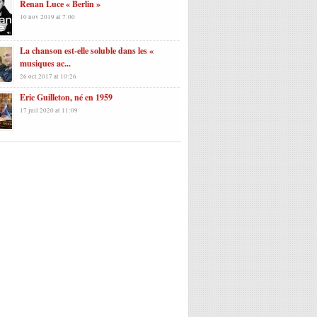
Renan Luce « Berlin »
10 nov 2019 at 7:00
La chanson est-elle soluble dans les «
musiques ac...
26 oct 2017 at 10:26
Eric Guilleton, né en 1959
17 juil 2020 at 11:09