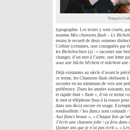
François Corb
typographie. Les textes y sont courts, 
nomme
Mes chansons flash – Le Bicheb
moins le recueil de deux sommes distinct
Corbier (certaines, non consignées par écr
les
Bichebochien (s)
: « raconter une hi
changer, d’un mot à l’autre, une lettre 
sous une bâche bêchent et mâchent une 
Déjà existantes au siècle d’avant le préc
ce terme, les Chansons flash obéissent à u
raconter en un minimum de vers une petit
préférence. Dans les années soixante, tout
et rapide était « flash », d’où ce terme co
le mot et téléphone fissa à la rousse pour
dans son dico) encore en usage. Exempl
rondouillette / Ses flancs sont costauds / 
Aux flancs beaux »
,
« Chaque fois qu’un
J’écris une chanson jolie / ça fera dans
Quinze ans que je n’ai pas écrit »
,
« Les