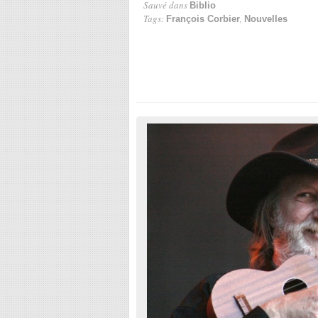
Sauvé dans
Biblio
Tags:
,
François Corbier
Nouvelles