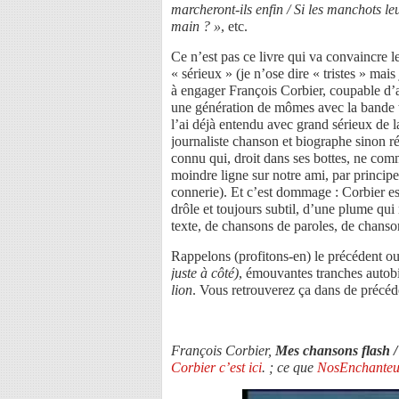
marcheront-ils enfin / Si les manchots le
main ? »
, etc.
Ce n’est pas ce livre qui va convaincre 
« sérieux » (je n’ose dire « tristes » mais 
à engager François Corbier, coupable d’a
une génération de mômes avec la bande t
l’ai déjà entendu avec grand sérieux de l
journaliste chanson et biographe sinon r
connu qui, droit dans ses bottes, ne comm
moindre ligne sur notre ami, par principe
connerie). Et c’est dommage : Corbier est 
drôle et toujours subtil, d’une plume qui 
texte, de chansons de paroles, de chanso
Rappelons (profitons-en) le précédent o
juste à côté)
, émouvantes tranches autob
lion
. Vous retrouverez ça dans de précé
François Corbier,
Mes chansons flash 
Corbier c’est ici
. ; ce que
NosEnchanteurs