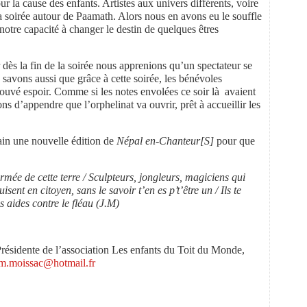
r la cause des enfants. Artistes aux univers différents, voire
 la soirée autour de Paamath. Alors nous en avons eu le souffle
notre capacité à changer le destin de quelques êtres
dès la fin de la soirée nous apprenions qu’un spectateur se
savons aussi que grâce à cette soirée, les bénévoles
etrouvé espoir. Comme si les notes envolées ce soir là avaient
 d’appendre que l’orphelinat va ouvrir, prêt à accueillir les
in une nouvelle édition de
Népal en-Chanteur[S]
pour que
rmée de cette terre / Sculpteurs, jongleurs, magiciens qui
isent en citoyen, sans le savoir t’en es p’t’être un / Ils te
 aides contre le fléau (J.M)
Présidente de l’association Les enfants du Toit du Monde,
m.moissac@hotmail.fr