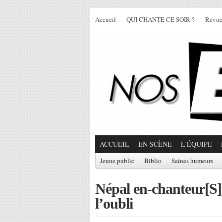
Accueil
QUI CHANTE CE SOIR ?
Revu
ACCUEIL
EN SCÈNE
L'ÉQUIPE
Jeune public
Biblio
Saines humeurs
Népal en-chanteur[S],
l’oubli