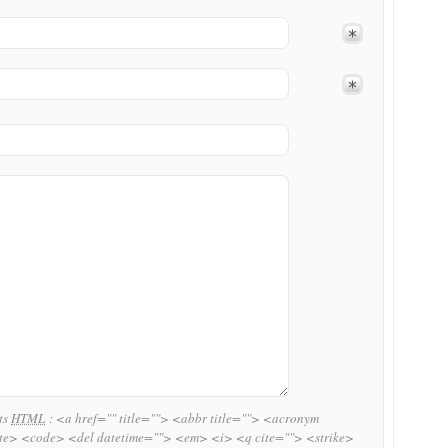
uts
HTML
:
<a href="" title=""> <abbr title=""> <acronym
ite> <code> <del datetime=""> <em> <i> <q cite=""> <strike>