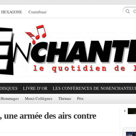
e HEXAGONE
Contribuer
DISQUES
LIVRE D’OR
LES CONFÉRENCES DE NOSENCHANTEU
Hommages
Merci Collègues
Thémas
Prix
 une armée des airs contre
Prom