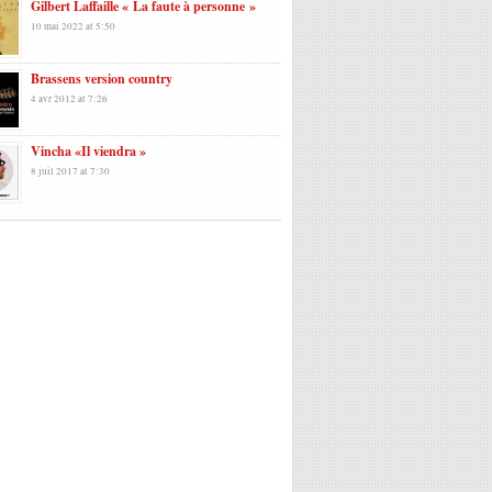
Gilbert Laffaille « La faute à personne »
10 mai 2022 at 5:50
Brassens version country
4 avr 2012 at 7:26
Vincha «Il viendra »
8 juil 2017 at 7:30