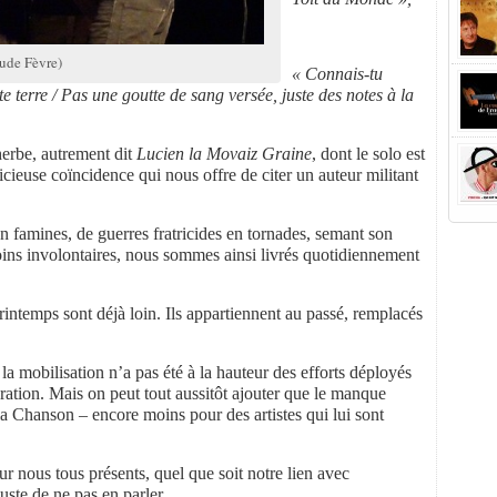
ude Fèvre)
« Connais-tu
te terre / Pas une goutte de sang versée, juste des notes à la
erbe, autrement dit
Lucien la Movaiz Graine
, dont le solo est
icieuse coïncidence qui nous offre de citer un auteur militant
 famines, de guerres fratricides en tornades, semant son
oins involontaires, nous sommes ainsi livrés quotidiennement
intemps sont déjà loin. Ils appartiennent au passé, remplacés
 la mobilisation n’a pas été à la hauteur des efforts déployés
ration. Mais on peut tout aussitôt ajouter que le manque
a Chanson – encore moins pour des artistes qui lui sont
ur nous tous présents, quel que soit notre lien avec
juste de ne pas en parler.