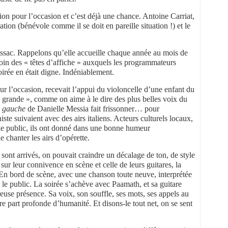
ition pour l’occasion et c’est déjà une chance. Antoine Carriat,
ation (bénévole comme il se doit en pareille situation !) et le
issac. Rappelons qu’elle accueille chaque année au mois de
 loin des « têtes d’affiche » auxquels les programmateurs
soirée en était digne. Indéniablement.
 l’occasion, recevait l’appui du violoncelle d’une enfant du
 grande », comme on aime à le dire des plus belles voix du
 gauche
de Danielle Messia fait frissonner… pour
te suivaient avec des airs italiens. Acteurs culturels locaux,
t le public, ils ont donné dans une bonne humeur
 chanter les airs d’opérette.
ont arrivés, on pouvait craindre un décalage de ton, de style
sur leur connivence en scène et celle de leurs guitares, la
 En bord de scène, avec une chanson toute neuve, interprétée
 le public. La soirée s’achève avec Paamath, et sa guitare
reuse présence. Sa voix, son souffle, ses mots, ses appels au
tre part profonde d’humanité. Et disons-le tout net, on se sent