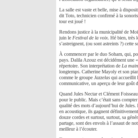
La salle est vaste et belle, mise à dispos
dit Toto, technicien confirmé à la sonoris
tour est joué !
Rendons justice à la municipalité de Mo
juin le
Festival de la voix
. Hé bien, très
s’astreignent, (ou sont astreints ?) cette 
À commencer par le duo Soham, qui, pour
pays. Dalila Azouz est décidément une «
répertoire. Son interprétation de
La main
longtemps. Catherine Mayoly et son pianis
comme le groupe
Jazzelas
qui accueilli
communicative, un aperçu de leur goût de
Quand Jules Nectar et Clément Foisseau s
pour le public. Mais c’était sans compter 
qualité des mots d’aujourd’hui de Jules.
en acoustique, ils gagnent définitivement
douze cordes et surtout, surtout, sa géné
partage, sont des envols à l’assaut de no
meilleur à l’écouter.