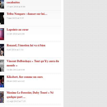
cacahuètes
17 nov 2018 at 8:00
Tribu Nougaro : danser sur lui…
7 mai 2022 at 5:57
Lapointe au cœur
11 fév 2018 at 8:00
Renaud, l’émotion lui va si bien
8 avr 2016 at 3:34
Vincent Delbushaye « Tant qu’il y aura du
monde »
14 déc 2012 at 6:00
Kikobert, fier comme un ours
28 avr 2021 at 4:42
Maxime Le Forestier, Daby Touré « Né
quelque part ...
12 sept 2015 at 7:35