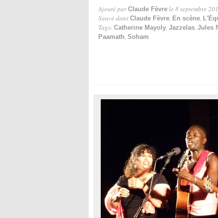
Ajouté par
le 8 septembre 201
Claude Fèvre
Sauvé dans
,
,
Claude Fèvre
En scène
L'Éq
Tags:
,
,
Catherine Mayoly
Jazzelas
Jules 
,
Paamath
Soham