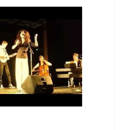
[S], une armée des airs contre l’oubli