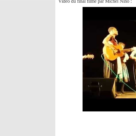
Vidéo du final filmé par Michel Nino :
2 Réponses à
Népal en-chanteur