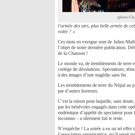
(photo Cla
l’armée des airs, plus belle armée de cet
volée ? »
Ces mots en exergue sont de Julien Malh
l’objet de notre dernière publication. Dél
de la Chanson !
Le monde va, de tremblements de terre en
cortège de désolations. Spectateurs, tém
à des images d’une tragédie sans fin.
Les tremblements de terre du Népal au pr
par d’autres horreurs.
C’est la raison pour laquelle, sans doute,
par les bénévoles engagés dans cette opé
endémique d’appétit du spectateur pour l
inconnus – a sûrement fait le reste.
N’empêche ! La soirée a eu un tel effet s
l’association organisatrice, qu’il serait in