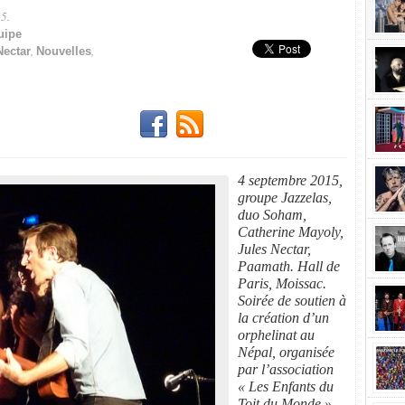
5.
Partager!
uipe
,
,
Nectar
Nouvelles
4 septembre 2015,
groupe Jazzelas,
duo Soham,
Catherine Mayoly,
Jules Nectar,
Paamath.
Hall de
Paris, Moissac.
Soirée de soutien à
la création d’un
orphelinat au
Népal, organisée
par l’association
« Les Enfants du
Toit du Monde »,