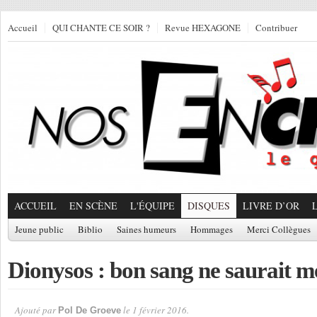
Accueil
QUI CHANTE CE SOIR ?
Revue HEXAGONE
Contribuer
ACCUEIL
EN SCÈNE
L'ÉQUIPE
DISQUES
LIVRE D’OR
Jeune public
Biblio
Saines humeurs
Hommages
Merci Collègues
Dionysos : bon sang ne saurait m
Ajouté par
le 1 février 2016.
Pol De Groeve
Par