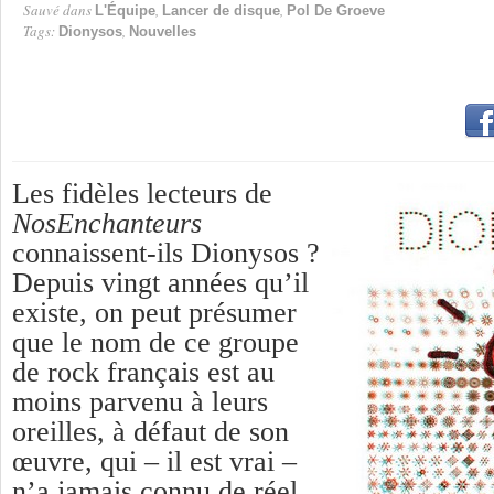
Sauvé dans
,
,
L'Équipe
Lancer de disque
Pol De Groeve
Tags:
,
Dionysos
Nouvelles
Les fidèles lecteurs de
NosEnchanteurs
connaissent-ils Dionysos ?
Depuis vingt années qu’il
existe, on peut présumer
que le nom de ce groupe
de rock français est au
moins parvenu à leurs
oreilles, à défaut de son
œuvre, qui – il est vrai –
n’a jamais connu de réel