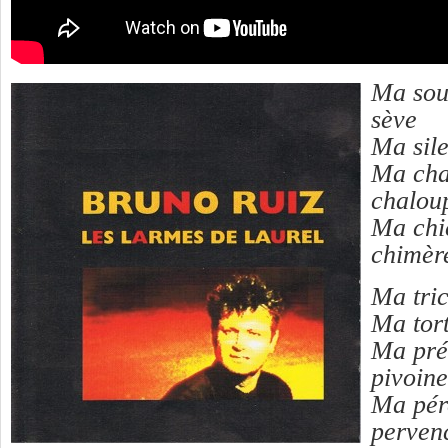
Ma sou
sève
Ma sil
Ma cha
chalou
Ma chi
chimèr
Ma tric
Ma tor
Ma pré
pivoine
Ma pér
perven