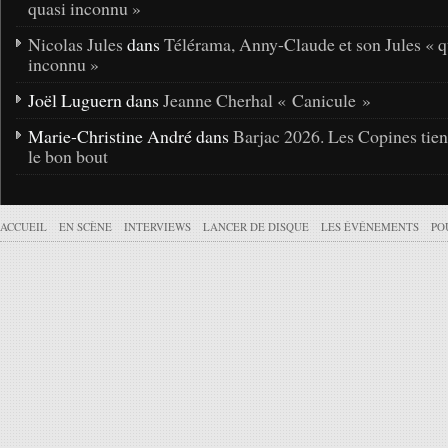
quasi inconnu »
Nicolas Jules
dans
Télérama, Anny-Claude et son Jules « q
inconnu »
Joël Luguern dans
Jeanne Cherhal « Canicule »
Marie-Christine André dans
Barjac 2026. Les Copines tie
le bon bout
ACCUEIL
EN SCÈNE
INTERVIEWS
LANCER DE DISQUE
LES ÉVÉNEMENTS
PO