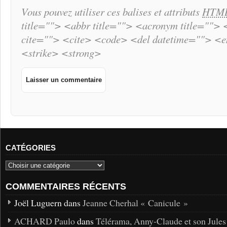
Vous pouvez utiliser ces balises et attributs
HTM
title=""> <abbr title=""> <acronym title="">
cite=""> <cite> <code> <del datetime=""> <
<strike> <strong>
CATÉGORIES
COMMENTAIRES RÉCENTS
Joël Luguern dans
Jeanne Cherhal « Canicule »
ACHARD Paulo
dans
Télérama, Anny-Claude et son Jules