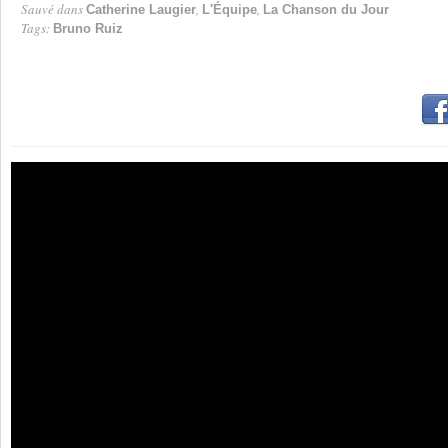
Sauvé dans
,
,
Catherine Laugier
L'Équipe
La Chanson du Jour
Tags:
Bruno Ruiz