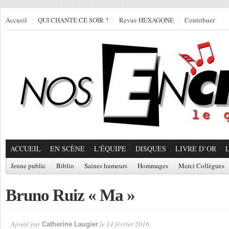
Accueil
QUI CHANTE CE SOIR ?
Revue HEXAGONE
Contribuer
ACCUEIL
EN SCÈNE
L'ÉQUIPE
DISQUES
LIVRE D’OR
Jeune public
Biblio
Saines humeurs
Hommages
Merci Collègues
Bruno Ruiz « Ma »
Ajouté par
le 14 février 2016.
Catherine Laugier
Par