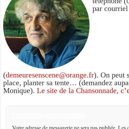
téléphone (
par courriel
(
demeuresenscene@orange.fr
). On peut 
place, planter sa tente… (demandez aupa
Monique).
Le site de la Chansonnade, c’e
Laisser un commentaire
Votre adresse de messagerie ne sera pas publiée. Les