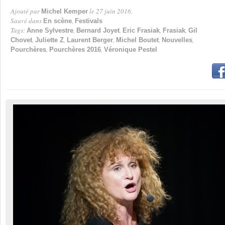
Ajouté par
le 27 juin 2016.
Michel Kemper
Par
Sauvé dans
,
En scène
Festivals
Tags:
,
,
,
,
Anne Sylvestre
Bernard Joyet
Eric Frasiak
Frasiak
Gil
,
,
,
,
,
Chovet
Juliette Z
Laurent Berger
Michel Boutet
Nouvelles
,
,
Pourchères
Pourchères 2016
Véronique Pestel