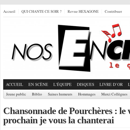
Accueil
QUI CHANTE CE SOIR ?
Revue HEXAGONE
Contribuer
ACCUEIL
EN SCÈNE
L'ÉQUIPE
DISQUES
LIVRE D’OR
Jeune public
Biblio
Saines humeurs
Hommages
Merci Collègues
Chansonnade de Pourchères : le
prochain je vous la chanterai