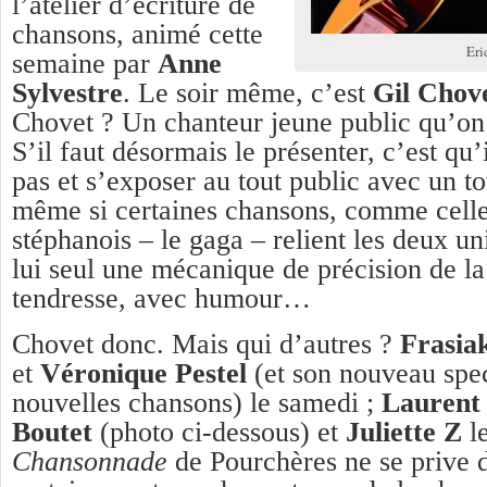
l’atelier d’écriture de
chansons, animé cette
Eri
semaine par
Anne
Sylvestre
. Le soir même, c’est
Gil Chov
Chovet ? Un chanteur jeune public qu’on 
S’il faut désormais le présenter, c’est qu’
pas et s’exposer au tout public avec un to
même si certaines chansons, comme celles
stéphanois – le gaga – relient les deux un
lui seul une mécanique de précision de l
tendresse, avec humour…
Chovet donc. Mais qui d’autres ?
Frasia
et
Véronique Pestel
(et son nouveau spec
nouvelles chansons) le samedi ;
Laurent
Boutet
(photo ci-dessous) et
Juliette Z
l
Chansonnade
de Pourchères ne se prive d