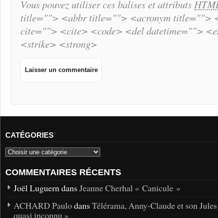
Vous pouvez utiliser ces balises et attributs
HTM
title=""> <abbr title=""> <acronym title="">
cite=""> <cite> <code> <del datetime=""> <
<strike> <strong>
CATÉGORIES
COMMENTAIRES RÉCENTS
Joël Luguern dans
Jeanne Cherhal « Canicule »
ACHARD Paulo
dans
Télérama, Anny-Claude et son Jules
quasi inconnu »