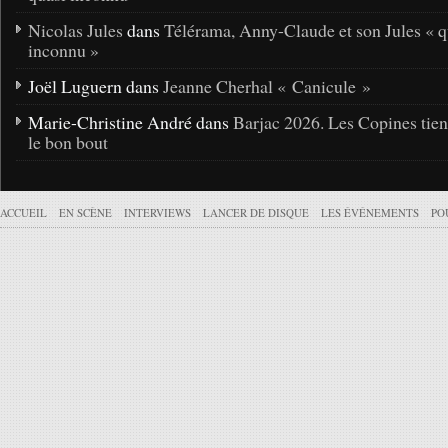
Nicolas Jules
dans
Télérama, Anny-Claude et son Jules « q
inconnu »
Joël Luguern dans
Jeanne Cherhal « Canicule »
Marie-Christine André dans
Barjac 2026. Les Copines tie
le bon bout
ACCUEIL
EN SCÈNE
INTERVIEWS
LANCER DE DISQUE
LES ÉVÉNEMENTS
PO