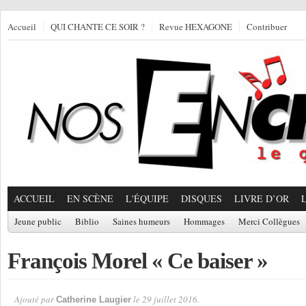
Accueil
QUI CHANTE CE SOIR ?
Revue HEXAGONE
Contribuer
ACCUEIL
EN SCÈNE
L'ÉQUIPE
DISQUES
LIVRE D’OR
Jeune public
Biblio
Saines humeurs
Hommages
Merci Collègues
François Morel « Ce baiser »
Ajouté par
le 29 juillet 2016.
Catherine Laugier
Par