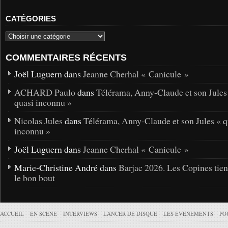
CATÉGORIES
COMMENTAIRES RÉCENTS
Joël Luguern dans
Jeanne Cherhal « Canicule »
ACHARD Paulo
dans
Télérama, Anny-Claude et son Jules
quasi inconnu »
Nicolas Jules
dans
Télérama, Anny-Claude et son Jules « q
inconnu »
Joël Luguern dans
Jeanne Cherhal « Canicule »
Marie-Christine André dans
Barjac 2026. Les Copines tie
le bon bout
ACCUEIL
EN SCÈNE
INTERVIEWS
LANCER DE DISQUE
LES ÉVÉNEMENTS
PO