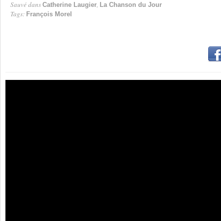
Sauvé dans
,
Catherine Laugier
La Chanson du Jour
Tags:
François Morel