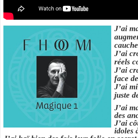
J’ai m
augmen
cauch
J’ai c
réels 
J’ai cr
face d
J’ai mi
juste 
J’ai m
des an
J’ai cô
idoles 