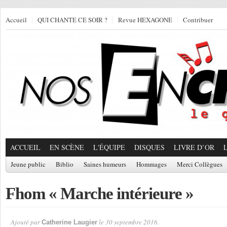
Accueil
QUI CHANTE CE SOIR ?
Revue HEXAGONE
Contribuer
ACCUEIL
EN SCÈNE
L'ÉQUIPE
DISQUES
LIVRE D’OR
Jeune public
Biblio
Saines humeurs
Hommages
Merci Collègues
Fhom « Marche intérieure »
Ajouté par
le 30 septembre 2016.
Catherine Laugier
Par