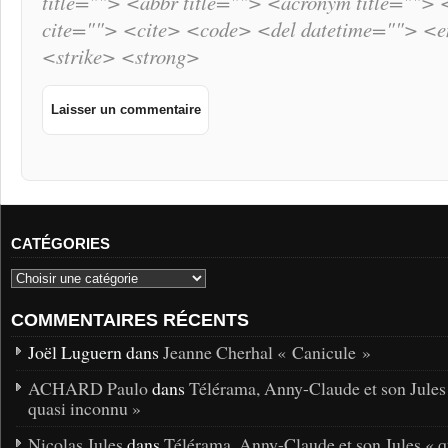
title=""> <abbr title=""> <acronym title="">
cite=""> <cite> <code> <del datetime=""> <
<strike> <strong>
CATÉGORIES
COMMENTAIRES RÉCENTS
Joël Luguern dans
Jeanne Cherhal « Canicule »
ACHARD Paulo
dans
Télérama, Anny-Claude et son Jules
quasi inconnu »
Nicolas Jules
dans
Télérama, Anny-Claude et son Jules « q