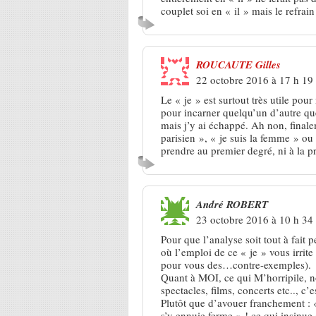
couplet soi en « il » mais le refrain
ROUCAUTE Gilles
22 octobre 2016 à 17 h 19
Le « je » est surtout très utile pou
pour incarner quelqu’un d’autre que 
mais j’y ai échappé. Ah non, finale
parisien », « je suis la femme » ou 
prendre au premier degré, ni à la p
André ROBERT
23 octobre 2016 à 10 h 34
Pour que l’analyse soit tout à fait 
où l’emploi de ce « je » vous irrite
pour vous des…contre-exemples).
Quant à MOI, ce qui M’horripile, n
spectacles, films, concerts etc.., c’
Plutôt que d’avouer franchement : «
s’y ennuie ferme » ! ce qui insinue q