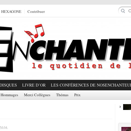
e HEXAGONE
Contribuer
DISQUES
LIVRE D’OR
LES CONFÉRENCES DE NOSENCHANTEU
Hommages
Merci Collègues
Thémas
Prix
Prom
2016.
Partager!