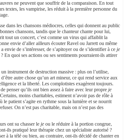
 pauvres ne peuvent que souffrir de la comparaison. En tout
s textes, les vampirise, les réduit à la première personne du
tage.
sse dans les chansons médiocres, celles qui donnent au public
 bonnes chansons, tandis que le chanteur chante pour lui,
it tout un concert, c’est comme un virus qui affaiblit la
onne envie d’aller ailleurs écouter Ravel ou Jarrett ou même
 a envie de s’intéresser, de s’apitoyer ou de s’identifier à ce
je
 ? En quoi ses actions ou ses sentiments pourraient-ils attirer
 un instrument de destruction massive : plus on l’utilise,
’être autre chose qu’un art mineur, ce qui rend service aux
elligence et la liberté. Les complotistes exagèrent toujours.
de penser qu’ils ont bien assez à faire avec leur propre
je
Certains, moins charitables, estiment n’avoir pas de rôle à
 le patient s’agite en rythme sous la lumière et se nourrit
efuser. On n’est pas charitable, mais on n’est pas des
urs ont su chasser le
je
ou le réduire à la portion congrue,
ont-ils pratiqué leur thérapie chez un spécialiste autorisé ?
r à la télé ou bien, au contraire, ont-ils décidé de chanter en