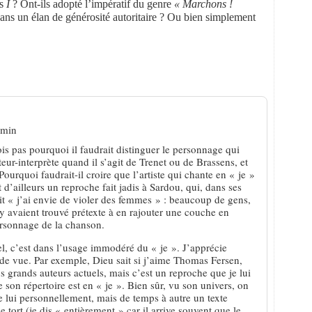
es
I
? Ont-ils adopté l’impératif du genre
« Marchons !
ans un élan de générosité autoritaire ? Ou bien simplement
 min
ois pas pourquoi il faudrait distinguer le personnage qui
ur-interprète quand il s’agit de Trenet ou de Brassens, et
Pourquoi faudrait-il croire que l’artiste qui chante en « je »
d’ailleurs un reproche fait jadis à Sardou, qui, dans ses
it « j’ai envie de violer des femmes » : beaucoup de gens,
y avaient trouvé prétexte à en rajouter une couche en
personnage de la chanson.
l, c’est dans l’usage immodéré du « je ». J’apprécie
 de vue. Par exemple, Dieu sait si j’aime Thomas Fersen,
 grands auteurs actuels, mais c’est un reproche que je lui
 son répertoire est en « je ». Bien sûr, vu son univers, on
e lui personnellement, mais de temps à autre un texte
e tort (je dis « entièrement » car il arrive souvent que le