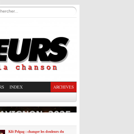
RS
INDEX
ARCHIVES
enade Enchantée
Klô Pelgag : changer les douleurs du