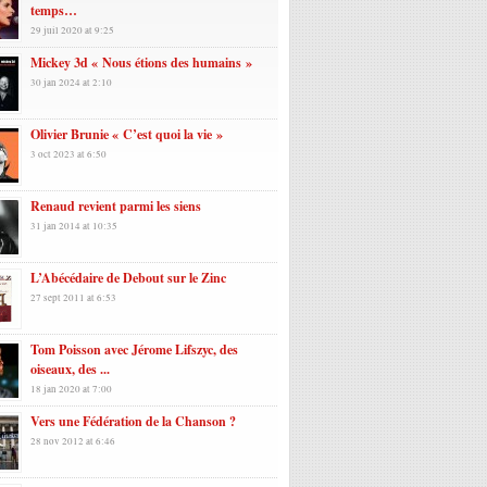
temps…
29 juil 2020 at 9:25
Mickey 3d « Nous étions des humains »
30 jan 2024 at 2:10
Olivier Brunie « C’est quoi la vie »
3 oct 2023 at 6:50
Renaud revient parmi les siens
31 jan 2014 at 10:35
L’Abécédaire de Debout sur le Zinc
27 sept 2011 at 6:53
Tom Poisson avec Jérome Lifszyc, des
oiseaux, des ...
18 jan 2020 at 7:00
Vers une Fédération de la Chanson ?
28 nov 2012 at 6:46