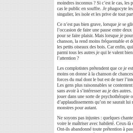
moindres inconnus ? Si c’est le cas, les
cas le public en souffre.
Je
phagocyte leur
singulier, les isole et les prive de tout par
Ce n’est pas bien grave, lorsque
je
se gli
l’occasion de faire une pause entre deux
pour se faire plaisir. Mais lorsque
je
pourr
chanson, la rend moins fréquentable et d
les petits oiseaux des bois. Car enfin, qui
parmi tous les autres
je
qui le valent bien
l’attention ?
Les complotistes prétendent que ce
je
est
moins on donne à la chanson de chances d
forces du mal dont le but est de tuer l’int
Les gens plus raisonnables se contentent 
sans avoir à s’intéresser au
je
des autres. 
jouer dans une sorte de psychothérapie où
d’applaudissements qu’on ne saurait lui r
monstres pour autant.
Ne soyons pas injustes : quelques chante
voire le maîtriser avec habileté. Ceux-là 
Ont-ils abandonné toute prétention à passe