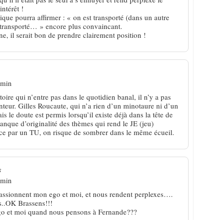
intérêt !
ique pourra affirmer : « on est transporté (dans un autre
 transporté… » encore plus convaincant.
e, il serait bon de prendre clairement position !
 min
ire qui n’entre pas dans le quotidien banal, il n’y a pas
anteur. Gilles Roucaute, qui n’a rien d’un minotaure ni d’un
ais le doute est permis lorsqu’il existe déjà dans la tête de
manque d’originalité des thèmes qui rend le JE (jeu)
ace par un TU, on risque de sombrer dans le même écueil.
s
 min
ssionnent mon ego et moi, et nous rendent perplexes….
s..OK Brassens!!!
go et moi quand nous pensons à Fernande???