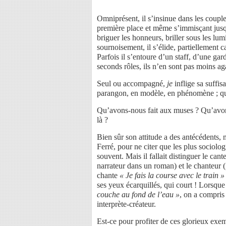
Omniprésent, il s’insinue dans les couplet
première place et même s’immisçant jusqu
briguer les honneurs, briller sous les lumi
sournoisement, il s’élide, partiellement
Parfois il s’entoure d’un staff, d’une ga
seconds rôles, ils n’en sont pas moins ag
Seul ou accompagné,
je
inflige sa suffis
parangon, en modèle, en phénomène ; qu’i
Qu’avons-nous fait aux muses ? Qu’avo
là ?
Bien sûr son attitude a des antécédents, 
Ferré, pour ne citer que les plus sociolo
souvent. Mais il fallait distinguer le ca
narrateur dans un roman) et le chanteur 
chante
« Je fais la course avec le train »
ses yeux écarquillés, qui court ! Lorsqu
couche au fond de l’eau »
, on a compris
interprète-créateur.
Est-ce pour profiter de ces glorieux exe