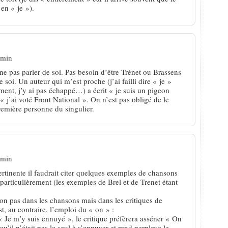
 en « je »).
 min
r ne pas parler de soi. Pas besoin d’être Trénet ou Brassens
soi. Un auteur qui m’est proche (j’ai failli dire « je »
ment, j’y ai pas échappé…) a écrit « je suis un pigeon
« j’ai voté Front National ». On n’est pas obligé de le
remière personne du singulier.
 min
pertinente il faudrait citer quelques exemples de chansons
 particulièrement (les exemples de Brel et de Trenet étant
on pas dans les chansons mais dans les critiques de
est, au contraire, l’emploi du « on » :
 Je m’y suis ennuyé », le critique préfèrera asséner « On
u’il n’était pas le seul à s’ennuyer et rend perplexe le