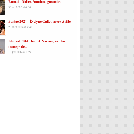
Romain Didier, émotions garanties !
30 avr 2026 at 6:00
Barjac 2024 : Évelyne Gallet, mère et fille
20 août 2024 at 4:42
Blanzat 2014 : les Tit’Nassels, sur leur
manège dé...
16 juil 2014 at 1:24