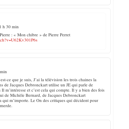
1 h 30 min
Pierre : « Mon chibre » de Pierre Perret
atch?v=U62Kv301P6s
 min
st-ce que je suis, J’ai la télévision les trois chaines la
ns de Jacques Debronckart utilise un JE qui parle de
l m’intéresse et c’est cela qui compte. Il y a bien des fois
ui de Michèle Bernard, de Jacques Debronckart
la qui m’importe. Le On des critiques qui décident pour
mmerde.