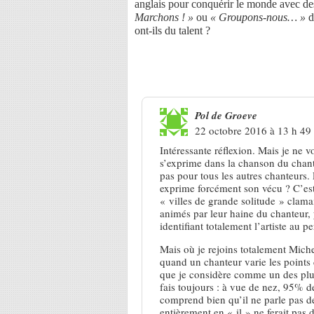
anglais pour conquérir le monde avec d
Marchons ! »
ou
« Groupons-nous… »
d
ont-ils du talent ?
9 Réponses à
JE est un autre
Pol de Groeve
22 octobre 2016 à 13 h 49
Intéressante réflexion. Mais je ne v
s’exprime dans la chanson du chante
pas pour tous les autres chanteurs. 
exprime forcément son vécu ? C’est 
« villes de grande solitude » clama
animés par leur haine du chanteur, 
identifiant totalement l’artiste au 
Mais où je rejoins totalement Miche
quand un chanteur varie les points
que je considère comme un des plus
fais toujours : à vue de nez, 95% de
comprend bien qu’il ne parle pas d
entièrement en « il » ne ferait pas d