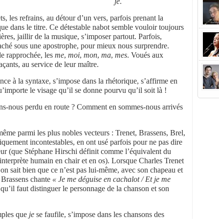
je
.
s, les refrains, au détour d’un vers, parfois prenant la
e dans le titre. Ce détestable nabot semble vouloir toujours
ères, jaillir de la musique, s’imposer partout. Parfois,
 caché sous une apostrophe, pour mieux nous surprendre.
rde rapprochée, les
me
,
moi
,
mon
,
ma
,
mes
. Voués aux
açants, au service de leur maître.
ance à la syntaxe, s’impose dans la rhétorique, s’affirme en
mporte le visage qu’il se donne pourvu qu’il soit là !
ns-nous perdu en route ? Comment en sommes-nous arrivés
même parmi les plus nobles vecteurs : Trenet, Brassens, Brel,
giquement incontestables, en ont usé parfois pour ne pas dire
nteur (que Stéphane Hirschi définit comme l’équivalent du
(interprète humain en chair et en os). Lorsque Charles Trenet
on sait bien que ce n’est pas lui-même, avec son chapeau et
e Brassens chante
« Je me déguise en cachalot / Et je me
 qu’il faut distinguer le personnage de la chanson et son
mples que
je
se faufile, s’impose dans les chansons des