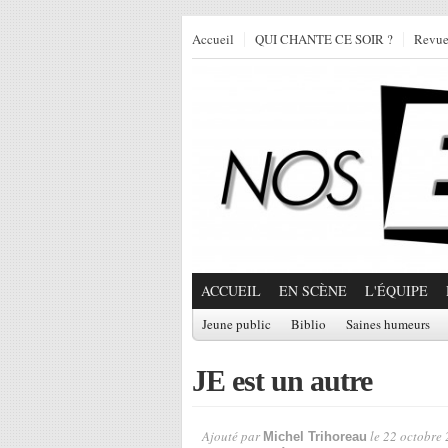
Accueil
QUI CHANTE CE SOIR ?
Revu
ACCUEIL
EN SCÈNE
L'ÉQUIPE
Jeune public
Biblio
Saines humeurs
JE est un autre
Ajouté par
le 22 octobre 
Michel Trihoreau