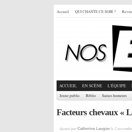
Accueil
QUI CHANTE CE SOIR ?
Revu
ACCUEIL
EN SCÈNE
L'ÉQUIPE
Jeune public
Biblio
Saines humeurs
Facteurs chevaux « L
Ajouté par
le 2 novembr
Catherine Laugier