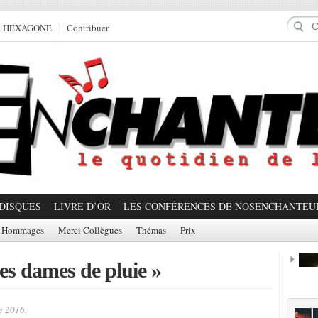
e HEXAGONE
Contribuer
DISQUES
LIVRE D’OR
LES CONFÉRENCES DE NOSENCHANTEU
Hommages
Merci Collègues
Thémas
Prix
es dames de pluie »
Prom
e 2016.
Partager!