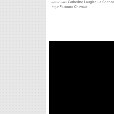
Sauvé dans
,
Catherine Laugier
La Chanso
Tags:
Facteurs Chevaux