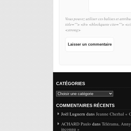
Vous pouvez utiliser ces balises et attrib
title=""> <b> <blockquote cite=""> <c
<strong>
CATÉGORIES
COMMENTAIRES RÉCENTS
Joël Luguern dans
Jeanne Cherhal « 
ACHARD Paulo
dans
Télérama, Anny-
inconnu »