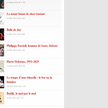
29 mar 2020 at 7:00
Le néant béant de chez Guéant
10 fév 2012 at 4:46
Belle de Jur
16 fév 2013 at 6:00
Philippe Forcioli, homme de boue, debout
26 fév 2015 at 9:26
Pierre Delorme, 1951-2025
30 déc 2025 at 8:02
Le temps d’une étincelle : le feu ou la
lumière
10 nov 2023 at 3:18
Batlik, le mal par le mal
4 oct 2012 at 7:15