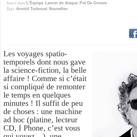
Sauvé dans
,
,
L'Équipe
Lancer de disque
Pol De Groeve
Tags:
,
Arnold Turboust
Nouvelles
Les voyages spatio-
temporels dont nous gave
la science-fiction, la belle
affaire ! Comme si c’était
si compliqué de remonter
le temps en quelques
minutes ! Il suffit de peu
de choses : une machine
ad hoc (platine, lecteur
CD, I Phone, c’est vous
qui voyez…), une