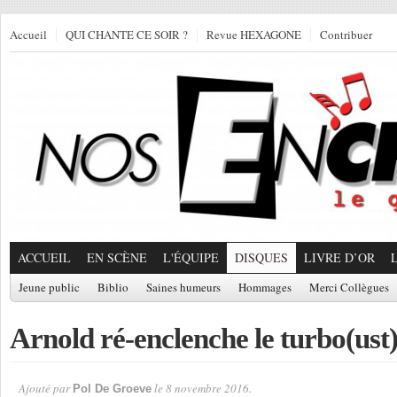
Accueil
QUI CHANTE CE SOIR ?
Revue HEXAGONE
Contribuer
ACCUEIL
EN SCÈNE
L'ÉQUIPE
DISQUES
LIVRE D’OR
Jeune public
Biblio
Saines humeurs
Hommages
Merci Collègues
Arnold ré-enclenche le turbo(ust
Ajouté par
le 8 novembre 2016.
Pol De Groeve
Par