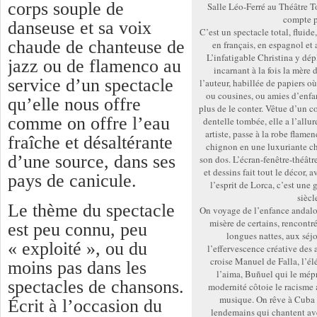
corps souple de
Salle Léo-Ferré au Théâtre T
compte 
danseuse et sa voix
C’est un spectacle total, fluide
chaude de chanteuse de
en français, en espagnol et
L’infatigable Christina y dép
jazz ou de flamenco au
incarnant à la fois la mère
service d’un spectacle
l’auteur, habillée de papiers où
ou cousines, ou amies d’enfa
qu’elle nous offre
plus de le conter. Vêtue d’un c
comme on offre l’eau
dentelle tombée, elle a l’allu
artiste, passe à la robe flame
fraîche et désaltérante
chignon en une luxuriante ch
d’une source, dans ses
son dos. L’écran-fenêtre-théâtr
et dessins fait tout le décor,
pays de canicule.
l’esprit de Lorca, c’est une 
siècl
Le thème du spectacle
On voyage de l’enfance andalo
misère de certains, rencontr
est peu connu, peu
longues nattes, aux séjo
« exploité », ou du
l’effervescence créative des 
croise Manuel de Falla, l’él
moins pas dans les
l’aima, Buñuel qui le mépr
spectacles de chansons.
modernité côtoie le racisme a
musique. On rêve à Cuba 
Écrit à l’occasion du
lendemains qui chantent ave