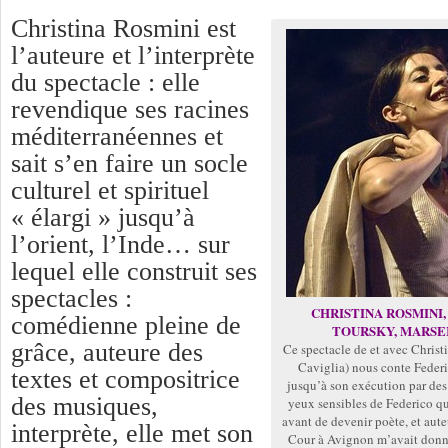
Christina Rosmini est
l’auteure et l’interprète
du spectacle : elle
revendique ses racines
méditerranéennes et
sait s’en faire un socle
culturel et spirituel
« élargi » jusqu’à
l’orient, l’Inde… sur
lequel elle construit ses
spectacles :
CHRISTINA ROSMINI,
comédienne pleine de
TOURSKY, MARSE
grâce, auteure des
Ce spectacle de et avec Christ
Caviglia) nous conte Federi
textes et compositrice
jusqu’à son exécution par des 
des musiques,
yeux sensibles de Federico qu
avant de devenir poète, et aute
interprète, elle met son
Cour à Avignon m’avait donné