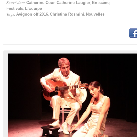
Sauvé dans
,
,
,
Catherine Cour
Catherine Laugier
En scène
,
Festivals
L'Équipe
Tags:
,
,
Avignon off 2016
Christina Rosmini
Nouvelles