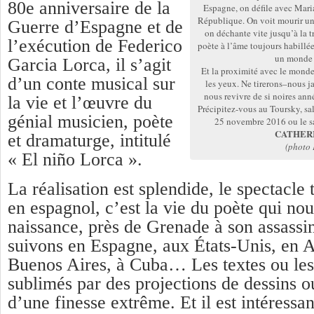
80e anniversaire de la
Espagne, on défile avec Maria
République. On voit mourir un t
Guerre d’Espagne et de
on déchante vite jusqu’à la tr
l’exécution de Federico
poète à l’âme toujours habillée
un monde 
Garcia Lorca, il s’agit
Et la proximité avec le monde
d’un conte musical sur
les yeux. Ne tirerons–nous ja
nous revivre de si noires ann
la vie et l’œuvre du
Précipitez-vous au Toursky, sal
génial musicien, poète
25 novembre 2016 ou le 
CATHER
et dramaturge, intitulé
(photo 
« El niño Lorca ».
La réalisation est splendide, le spectacle t
en espagnol, c’est la vie du poète qui nou
naissance, près de Grenade à son assassi
suivons en Espagne, aux États-Unis, en 
Buenos Aires, à Cuba… Les textes ou les
sublimés par des projections de dessins 
d’une finesse extrême. Et il est intéressan