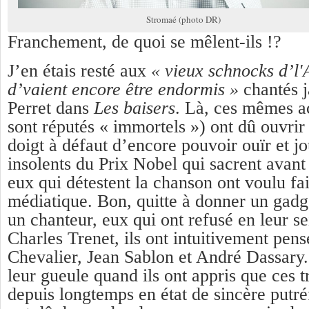
Stromaé (photo DR)
Franchement, de quoi se mêlent-ils !?
J’en étais resté aux
« vieux schnocks d’l'
d’vaient encore être endormis »
chantés j
Perret dans
Les baisers
. Là, ces mêmes a
sont réputés « immortels ») ont dû ouvrir
doigt à défaut d’encore pouvoir ouïr et jo
insolents du Prix Nobel qui sacrent avant
eux qui détestent la chanson ont voulu fa
médiatique. Bon, quitte à donner un gadge
un chanteur, eux qui ont refusé en leur s
Charles Trenet, ils ont intuitivement pen
Chevalier, Jean Sablon et André Dassary.
leur gueule quand ils ont appris que ces tr
depuis longtemps en état de sincère putréf