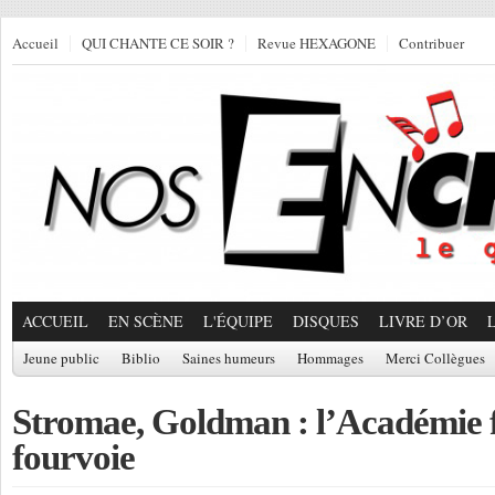
Accueil
QUI CHANTE CE SOIR ?
Revue HEXAGONE
Contribuer
ACCUEIL
EN SCÈNE
L'ÉQUIPE
DISQUES
LIVRE D’OR
Jeune public
Biblio
Saines humeurs
Hommages
Merci Collègues
Stromae, Goldman : l’Académie f
fourvoie