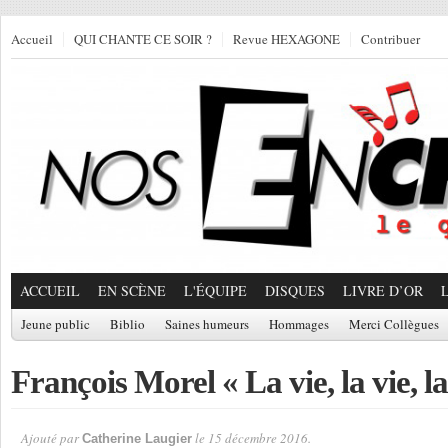
Accueil
QUI CHANTE CE SOIR ?
Revue HEXAGONE
Contribuer
ACCUEIL
EN SCÈNE
L'ÉQUIPE
DISQUES
LIVRE D’OR
Jeune public
Biblio
Saines humeurs
Hommages
Merci Collègues
François Morel « La vie, la vie, la
Ajouté par
le 15 décembre 2016.
Catherine Laugier
Par