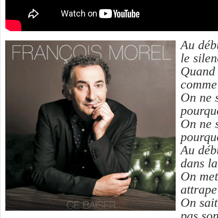
Au débu
le sile
Quand 
comme
On ne s
pourqu
On ne s
pourquo
Au débu
dans l
On met
attrap
On sait
pas so