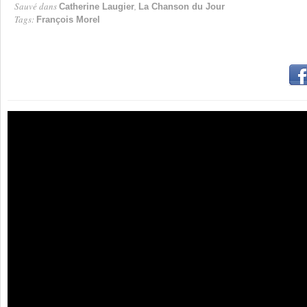
Sauvé dans
,
Catherine Laugier
La Chanson du Jour
Tags:
François Morel