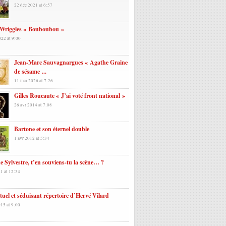
22 déc 2021 at 6:57
 Wriggles « Bouboubou »
022 at 9:00
Jean-Marc Sauvagnargues « Agathe Graine
de sésame ...
11 mai 2026 at 7:26
Gilles Roucaute « J’ai voté front national »
26 avr 2014 at 7:08
Bartone et son éternel double
1 avr 2012 at 5:34
 Sylvestre, t’en souviens-tu la scène… ?
1 at 12:34
tuel et séduisant répertoire d’Hervé Vilard
15 at 9:00