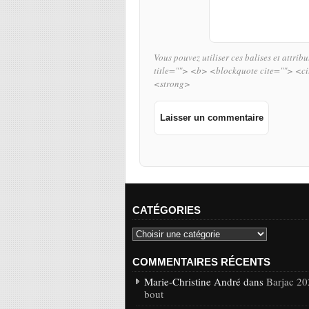
Vous pouvez utiliser ces balises et attrib
title=""> <b> <blockquote cite=""> <c
<strong>
CATÉGORIES
COMMENTAIRES RÉCENTS
Marie-Christine André dans
Barjac 20
bout