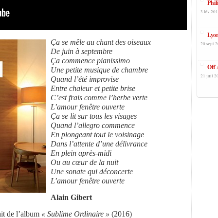
Phil
3 fév 201
Lyon
Ça se mêle au chant des oiseaux
20 sept 2
De juin à septembre
Ça commence pianissimo
Off 
Une petite musique de chambre
21 juil 2
Quand l’été improvise
Entre chaleur et petite brise
C’est frais comme l’herbe verte
L’amour fenêtre ouverte
Ça se lit sur tous les visages
Quand l’allegro commence
En plongeant tout le voisinage
Dans l’attente d’une délivrance
En plein après-midi
Ou au cœur de la nuit
Une sonate qui déconcerte
L’amour fenêtre ouverte
Alain Gibert
ait de l’album
« Sublime Ordinaire »
(2016)