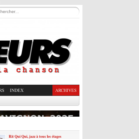
RS
INDEX
ARCHIVES
enade Enchantée
Rit Qui Qui, jazz à tous les étages