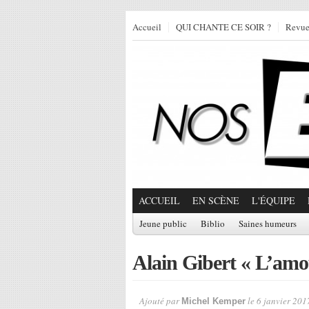
Accueil
QUI CHANTE CE SOIR ?
Revu
ACCUEIL
EN SCÈNE
L'ÉQUIPE
Jeune public
Biblio
Saines humeurs
Alain Gibert « L’amou
Ajouté par
le 6 janvier 201
Michel Kemper