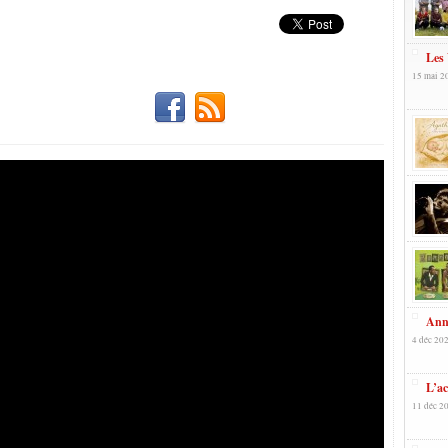
Les
15 mai 2
Anne
4 déc 202
L’ac
11 déc 20