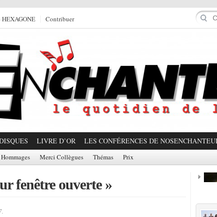
e HEXAGONE
Contribuer
DISQUES
LIVRE D’OR
LES CONFÉRENCES DE NOSENCHANTEU
Hommages
Merci Collègues
Thémas
Prix
r fenêtre ouverte »
Prom
7.
Partager!