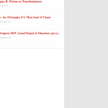
ippe B. Tristan en Transhumances
2 at 7:53
 : les 10 bougies d’A Thou bout d’Chant
011 at 7:17
Avignon 2019. Lionel Damei, le Monsieur qui es...
019 at 11:39