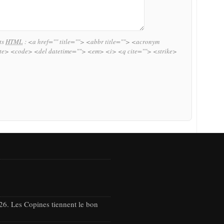
uts
HTML
:
<a href="" title=""> <abbr title=""> <acronym
ite> <code> <del datetime=""> <em> <i> <q cite=""> <strike>
26. Les Copines tiennent le bon