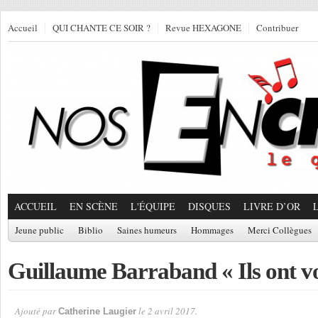
Accueil
QUI CHANTE CE SOIR ?
Revue HEXAGONE
Contribuer
ACCUEIL
EN SCÈNE
L'ÉQUIPE
DISQUES
LIVRE D’OR
Jeune public
Biblio
Saines humeurs
Hommages
Merci Collègues
Guillaume Barraband « Ils ont v
Ajouté par
le 2 avril 2017.
Catherine Laugier
Par