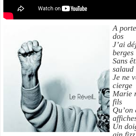
A port
dos
J’ai dé
berges
Sans êt
salaud
Je ne v
cierge
Marie 
fils
Qu’on c
affiche
Un doig
gin fiz