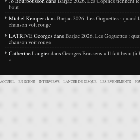
Jo Bourbousson dans
Barjac 2026. Les Copines tiennent l
bout
Michel Kemper dans
Barjac 2026. Les Goguettes : quand l
chanson voit rouge
LATRIVE Georges dans
Barjac 2026. Les Goguettes : qua
chanson voit rouge
Catherine Laugier dans
Georges Brassens « Il fait beau (à 
»
ACCUEIL
EN SCÈNE
INTERVIEWS
LANCER DE DISQUE
LES ÉVÉNEMENTS
PO