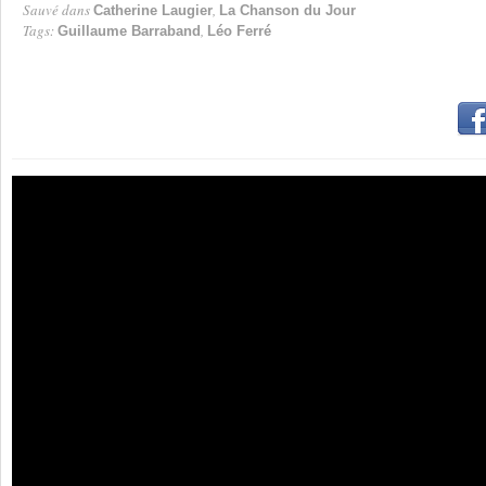
Sauvé dans
,
Catherine Laugier
La Chanson du Jour
Tags:
,
Guillaume Barraband
Léo Ferré