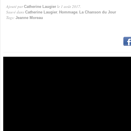
Ajouté par
le 1 août 2017.
Catherine Laugier
Par
Sauvé dans
,
,
Catherine Laugier
Hommage
La Chanson du Jour
Tags:
Jeanne Moreau