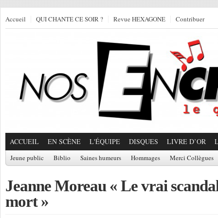
Accueil
QUI CHANTE CE SOIR ?
Revue HEXAGONE
Contribuer
ACCUEIL
EN SCÈNE
L'ÉQUIPE
DISQUES
LIVRE D’OR
Jeune public
Biblio
Saines humeurs
Hommages
Merci Collègues
Jeanne Moreau « Le vrai scandale
mort »