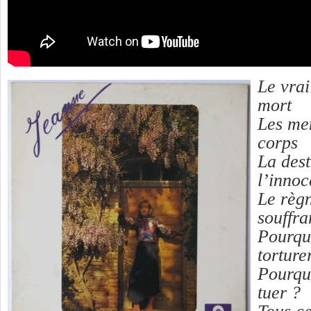
Le vrai
mort
Les mem
corps
La dest
l’inno
Le règn
souffra
Pourqu
torture
Pourqu
tuer ?