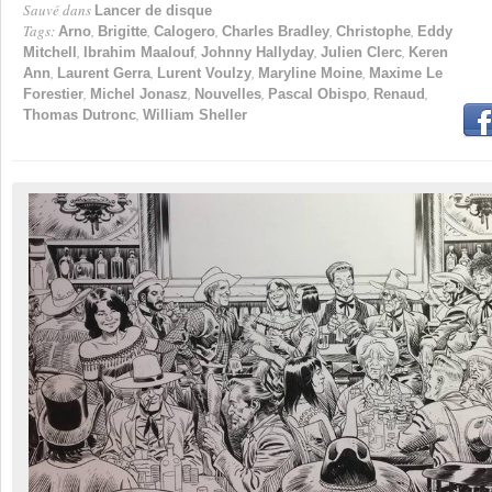
Sauvé dans
Lancer de disque
Tags:
,
,
,
,
,
Arno
Brigitte
Calogero
Charles Bradley
Christophe
Eddy
,
,
,
,
Mitchell
Ibrahim Maalouf
Johnny Hallyday
Julien Clerc
Keren
,
,
,
,
Ann
Laurent Gerra
Lurent Voulzy
Maryline Moine
Maxime Le
,
,
,
,
,
Forestier
Michel Jonasz
Nouvelles
Pascal Obispo
Renaud
,
Thomas Dutronc
William Sheller