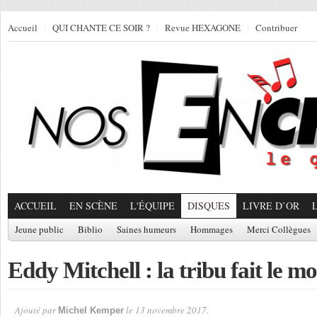
Accueil
QUI CHANTE CE SOIR ?
Revue HEXAGONE
Contribuer
ACCUEIL
EN SCÈNE
L'ÉQUIPE
DISQUES
LIVRE D’OR
Jeune public
Biblio
Saines humeurs
Hommages
Merci Collègues
Eddy Mitchell : la tribu fait le m
Ajouté par
le 13 novembre 2017.
Michel Kemper
Par