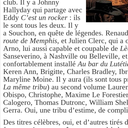
club. Il y a Johnny
Hallyday qui partage avec
Eddy
C’est un rocker
: ils
le sont tous les deux. Il y
a Souchon, en quête de légendes. Renaud
route de Memphis
, et Julien Clerc, qui a 
Arno, lui aussi capable et coupable de
Lè
Sanseverino, à Nashville ou Belleville, e
confortablement installé
Au bar du Lutéti
Keren Ann, Brigitte, Charles Bradley, I
Maryline Moine. Il y aura (ils sont tous pr
La même tribu
) au second volume Lauren
Obispo, Christophe, Maxime Le Forestier
Calogero, Thomas Dutronc, William Shell
Gerra. Oui, une tribu d’estime, de compli
Des titres célèbres, oui, et d’autres tirés 