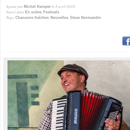
Ajouté par
le 8 avril 2018.
Michel Kemper
Par
Sauvé dans
,
En scène
Festivals
Tags:
,
,
Chansons fraîches
Nouvelles
Steve Normandin