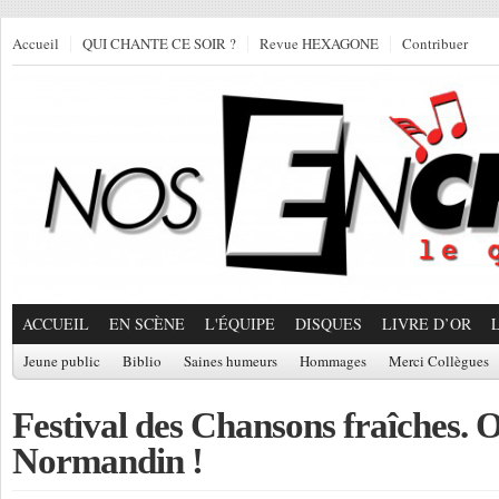
Accueil
QUI CHANTE CE SOIR ?
Revue HEXAGONE
Contribuer
ACCUEIL
EN SCÈNE
L'ÉQUIPE
DISQUES
LIVRE D’OR
Jeune public
Biblio
Saines humeurs
Hommages
Merci Collègues
Festival des Chansons fraîches. O
Normandin !