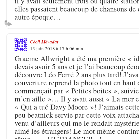
il y avait seulement trois ou quatre stati
elles passaient beaucoup de chansons de q
autre époque…
Cécil Mévadat
13 juin 2018 à 17 h 06 min
Graeme Allwright a été ma première « id
devais avoir 5 ans et je l’ai beaucoup éco
découvre Léo Ferré 2 ans plus tard! J’ava
couverture reprend la photo tout en haut 
commençait par « Petites boites », suivie 
m’en aille »… Il y avait aussi « La mer 
« Qui a tué Davy Moore »! J’aimais cette
peu beatnick servie par cette voix attacha
venu d’ailleurs qui me le rendait mystéri
aimé les étrangers! Le mot même continu
rêver…. « L’ETRANGER »!