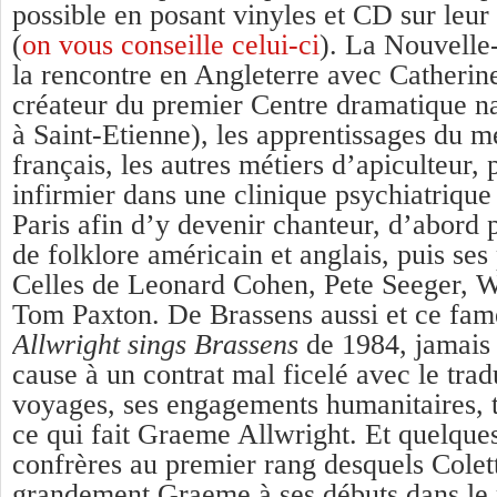
possible en posant vinyles et CD sur leur 
(
on vous conseille celui-ci
). La Nouvelle
la rencontre en Angleterre avec Catherine 
créateur du premier Centre dramatique na
à Saint-Etienne), les apprentissages du mé
français, les autres métiers d’apiculteur, 
infirmier dans une clinique psychiatrique
Paris afin d’y devenir chanteur, d’abord 
de folklore américain et anglais, puis se
Celles de Leonard Cohen, Pete Seeger, 
Tom Paxton. De Brassens aussi et ce fa
Allwright sings Brassens
de 1984, jamais 
cause à un contrat mal ficelé avec le trad
voyages, ses engagements humanitaires, 
ce qui fait Graeme Allwright. Et quelque
confrères au premier rang desquels Colet
grandement Graeme à ses débuts dans le