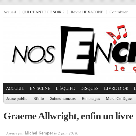
Accueil
QUI CHANTE CE SOIR ?
Revue HEXAGONE
Contribuer
ACCUEIL
EN SCÈNE
L'ÉQUIPE
DISQUES
LIVRE D’OR
Jeune public
Biblio
Saines humeurs
Hommages
Merci Collègues
Graeme Allwright, enfin un livre 
Ajouté par
le 2 juin 2018.
Michel Kemper
Par