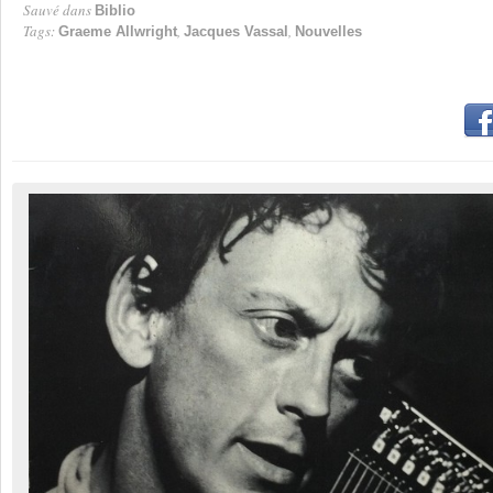
Sauvé dans
Biblio
Tags:
,
,
Graeme Allwright
Jacques Vassal
Nouvelles