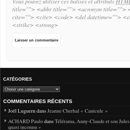
Vous pouvez utiliser ces balises et attributs
HTM
title=""> <abbr title=""> <acronym title="">
cite=""> <cite> <code> <del datetime=""> <
<strike> <strong>
CATÉGORIES
COMMENTAIRES RÉCENTS
Joël Luguern dans
Jeanne Cherhal « Canicule »
ACHARD Paulo
dans
Télérama, Anny-Claude et son Jules
quasi inconnu »