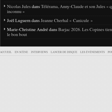
Nicolas Jules
dans
Télérama, Anny-Claude et son Jules « q
inconnu »
Joël Luguern dans
Jeanne Cherhal « Canicule »
Marie-Christine André dans
Barjac 2026. Les Copines tie
le bon bout
ACCUEIL
EN SCÈNE
INTERVIEWS
LANCER DE DISQUE
LES ÉVÉNEMENTS
PO