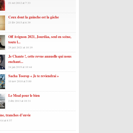
21 oct 2012 at 7:33
Ceux dont la guinche est la gâche
23 fév 2015 at 6:39
Off Avignon 2021, Jourdàa, seul en scène,
toute l...
29 juil 2021 at 10:19
Je Chante !, cette revue annuelle qui nous
enchant...
24 jan 2019 at 10:44
Sacha Toorop « Je te reviendrai »
10 nov 2018 at 5:00
Le Moal pour le bien
2 déc 2013 at 10:31
ine, tranches d’envie
014 at 8:57