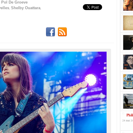
,
Pol De Groeve
,
,
elles
Shelby Ouattara
Phil
28 mai 2