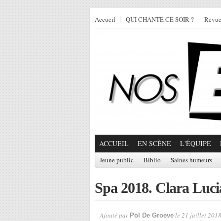
Accueil
QUI CHANTE CE SOIR ?
Revu
ACCUEIL
EN SCÈNE
L'ÉQUIPE
Jeune public
Biblio
Saines humeurs
Spa 2018. Clara Luci
Ajouté par
le 21 juillet 2018
Pol De Groeve