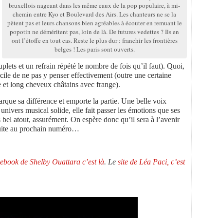
bruxellois nageant dans les même eaux de la pop populaire, à mi-
chemin entre Kyo et Boulevard des Airs. Les chanteurs ne se la
pètent pas et leurs chansons bien agréables à écouter en remuant le
popotin ne déméritent pas, loin de là. De futures vedettes ? Ils en
ont l’étoffe en tout cas. Reste le plus dur : franchir les frontières
belges ! Les paris sont ouverts.
plets et un refrain répété le nombre de fois qu’il faut). Quoi,
cile de ne pas y penser effectivement (outre une certaine
 et long cheveux châtains avec frange).
rque sa différence et emporte la partie. Une belle voix
univers musical solide, elle fait passer les émotions que ses
 bel atout, assurément. On espère donc qu’il sera à l’avenir
 Suite au prochain numéro…
cebook de Shelby Ouattara c’est là
. Le
site de Léa Paci, c’est