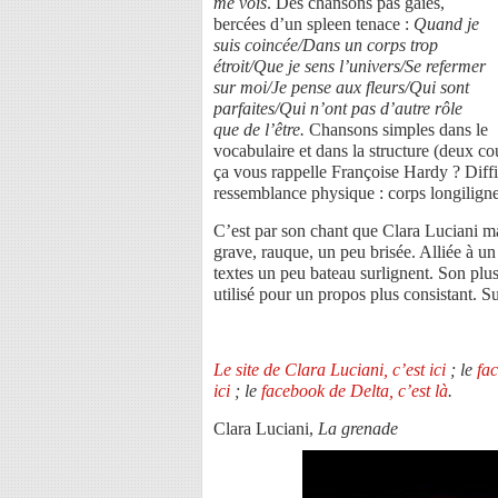
me vois
. Des chansons pas gaies,
bercées d’un spleen tenace :
Quand je
suis coincée/Dans un corps trop
étroit/Que je sens l’univers/Se refermer
sur moi/Je pense aux fleurs/Qui sont
parfaites/Qui n’ont pas d’autre rôle
que de l’être.
Chansons simples dans le
vocabulaire et dans la structure (deux cou
ça vous rappelle Françoise Hardy ? Diffi
ressemblance physique : corps longiligne
C’est par son chant que Clara Luciani ma
grave, rauque, un peu brisée. Alliée à un 
textes un peu bateau surlignent. Son plus
utilisé pour un propos plus consistant.
Le site de Clara Luciani, c’est ici
; le
fa
ici
; le
facebook de Delta, c’est là
.
Clara Luciani,
La grenade