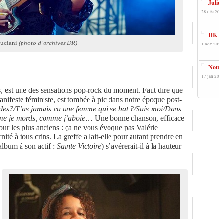
Juli
28 déc 2
HK 
Luciani
(photo d’archives DR)
1 nov 20
Nour
17 jan 20
s, est une des sensations pop-rock du moment. Faut dire que
manifeste féministe, est tombée à pic dans notre époque post-
rdes?/T’as jamais vu une femme qui se bat ?/Suis-moi/Dans
omme je mords, comme j’aboie
… Une bonne chanson, efficace
pour les plus anciens : ça ne vous évoque pas Valérie
ité à tous crins. La greffe allait-elle pour autant prendre en
 album à son actif :
Sainte Victoire
) s’avérerait-il à la hauteur