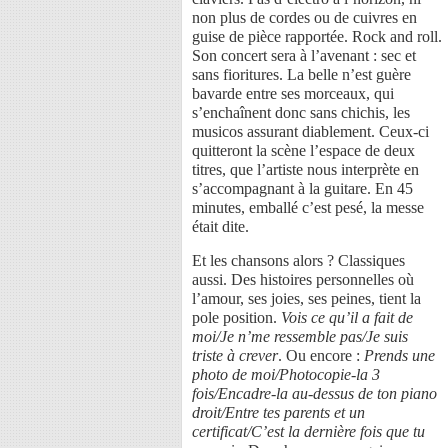
non plus de cordes ou de cuivres en
guise de pièce rapportée. Rock and roll.
Son concert sera à l’avenant : sec et
sans fioritures. La belle n’est guère
bavarde entre ses morceaux, qui
s’enchaînent donc sans chichis, les
musicos assurant diablement. Ceux-ci
quitteront la scène l’espace de deux
titres, que l’artiste nous interprète en
s’accompagnant à la guitare. En 45
minutes, emballé c’est pesé, la messe
était dite.
Et les chansons alors ? Classiques
aussi. Des histoires personnelles où
l’amour, ses joies, ses peines, tient la
pole position.
Vois ce qu’il a fait de
moi/Je n’me ressemble pas/Je suis
triste à crever
. Ou encore :
Prends une
photo de moi/Photocopie-la 3
fois/Encadre-la au-dessus de ton piano
droit/Entre tes parents et un
certificat/C’est la dernière fois que tu