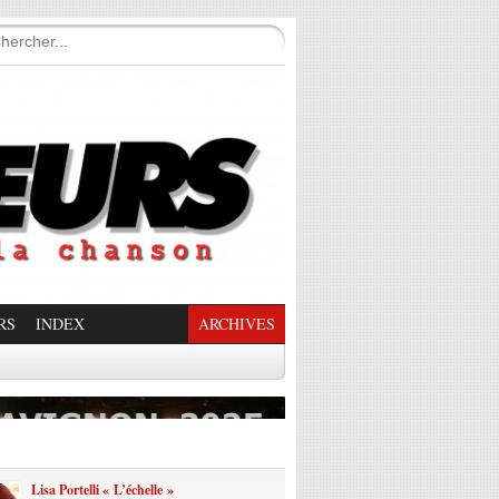
RS
INDEX
ARCHIVES
enade Enchantée
Lisa Portelli « L’échelle »