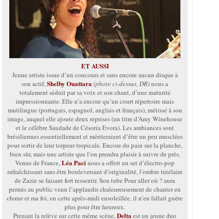
ET AUSSI
Jeune artiste issue d’un concours et sans encore aucun disque à
Shelby Ouattara
son actif,
(photo ci-dessus, DR)
nous a
totalement séduit par sa voix et son chant, d’une maturité
impressionnante. Elle n’a encore qu’un court répertoire mais
mutilingue (portugais, espagnol, anglais et français), métissé à son
image, auquel elle ajoute deux reprises (un titre d’Amy Winehouse
et le célèbre Saudade de Césoria Evora). Les ambiances sont
brésiliennes essentiellement et mériteraient d’être un peu musclées
pour sortir de leur torpeur tropicale. Encore du pain sur la planche,
bien sûr, mais une artiste que l’on prendra plaisir à suivre de près.
Léa Paci
Venue de France,
nous a offert un set d’électro-pop
rafraîchissant sans être bouleversant d’originalité, l’ombre tutélaire
de Zazie se faisant fort ressentir. Son tube Pour aller où ? aura
permis au public venu l’applaudir chaleureusement de chanter en
chœur et ma foi, en cette après-midi ensoleillée, il n’en fallait guère
plus pour être heureux.
Delta
Prenant la relève sur cette même scène,
est un jeune duo