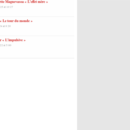
ette Magnevasoa « L’effet mère »
025 at 10:27
« Le tour du monde »
24 at 8:20
 « L’impulsive »
22 at 5:00