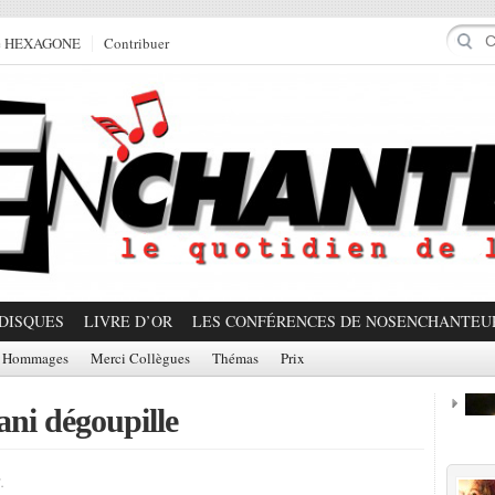
e HEXAGONE
Contribuer
DISQUES
LIVRE D’OR
LES CONFÉRENCES DE NOSENCHANTEU
Hommages
Merci Collègues
Thémas
Prix
ani dégoupille
Prom
.
Partager!