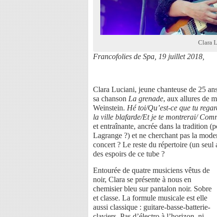
Clara 
Francofolies de Spa, 19 juillet 2018,
Clara Luciani, jeune chanteuse de 25 an
sa chanson
La grenade
, aux allures de 
Weinstein.
Hé toi/Qu’est-ce que tu rega
la ville blafarde/Et je te montrerai/ C
et entraînante, ancrée dans la tradition (
Lagrange ?) et ne cherchant pas la modern
concert ? Le reste du répertoire (un seul
des espoirs de ce tube ?
Entourée de quatre musiciens vêtus de
noir, Clara se présente à nous en
chemisier bleu sur pantalon noir. Sobre
et classe. La formule musicale est elle
aussi classique : guitare-basse-batterie-
claviers. Pas d’électro à l’horizon, ni