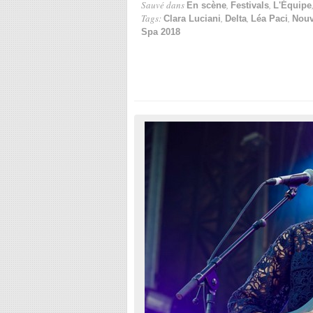
Sauvé dans
,
,
En scène
Festivals
L'Équipe
Tags:
,
,
,
Clara Luciani
Delta
Léa Paci
Nouv
Spa 2018