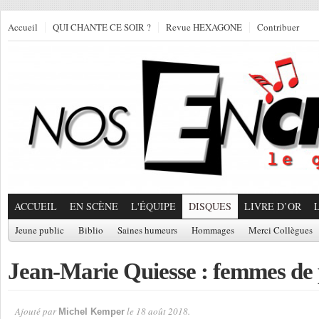
Accueil
QUI CHANTE CE SOIR ?
Revue HEXAGONE
Contribuer
ACCUEIL
EN SCÈNE
L'ÉQUIPE
DISQUES
LIVRE D’OR
Jeune public
Biblio
Saines humeurs
Hommages
Merci Collègues
Jean-Marie Quiesse : femmes de
Ajouté par
le 18 août 2018.
Michel Kemper
Par