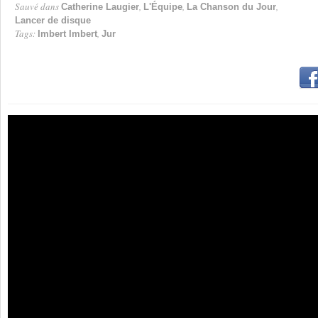
Sauvé dans
,
,
,
Catherine Laugier
L'Équipe
La Chanson du Jour
Lancer de disque
Tags:
,
Imbert Imbert
Jur