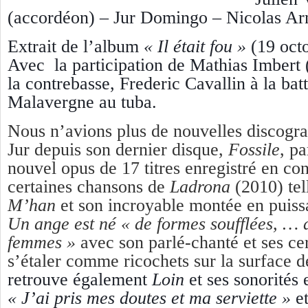
(accordéon) – Jur Domingo – Nicolas Arn
Extrait de l’album
« Il était fou »
(19 oct
Avec la participation de Mathias Imbert 
la contrebasse, Frederic Cavallin à la bat
Malavergne au tuba.
Nous n’avions plus de nouvelles discogr
Jur depuis son dernier disque,
Fossile
, p
nouvel opus de 17 titres enregistré en co
certaines chansons de
Ladrona
(2010) tel
M’han
et son incroyable montée en puis
Un ange est né
« de formes soufflées, … 
femmes »
avec son parlé-chanté et ses ce
s’étaler comme ricochets sur la surface d
retrouve également
Loin
et ses sonorités 
« J’ai pris mes doutes et ma serviette »
e