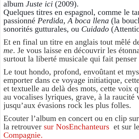
album
Juste ici
(2009).
Quelques titres en espagnol, comme le ta
passionné
Perdida
,
A boca llena
(la bouch
sonorités gutturales, ou
Cuidado
(Attenti
Et en final un titre en anglais tout mêlé d
me
. Je vous laisse en découvrir les éton
surtout la liberté musicale qui fait penser 
Le tout hondo, profond, envoûtant et myst
emporter dans ce voyage initiatique, cett
et textuelle au delà des mots, cette voix
au vocalises lyriques, grave, à la raucité 
jusqu’aux évasions rock les plus folles.
Ecouter l’album en concert ou en clip sur
la retrouver
sur NosEnchanteurs
et sur l
Compagnie.