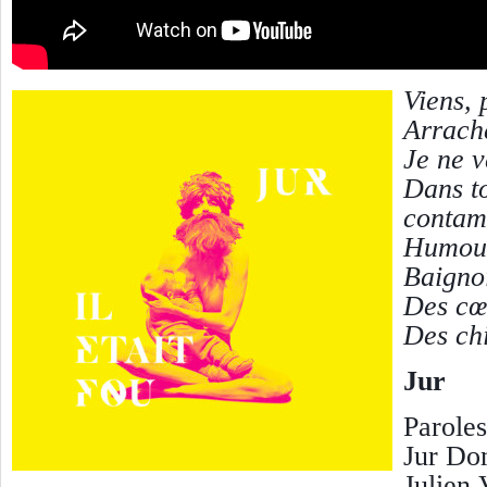
Viens, 
Arrach
Je ne v
Dans to
contam
Humour
Baigno
Des cœ
Des chi
Jur
Paroles
Jur Do
Julien 