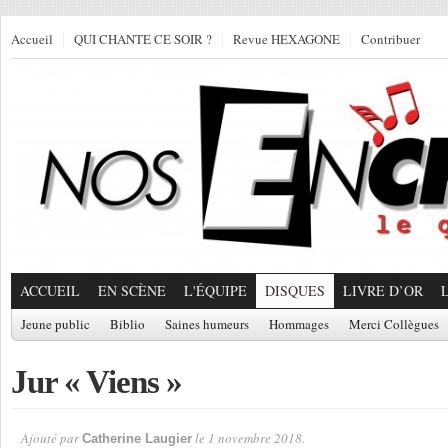
Accueil
QUI CHANTE CE SOIR ?
Revue HEXAGONE
Contribuer
ACCUEIL
EN SCÈNE
L'ÉQUIPE
DISQUES
LIVRE D’OR
Jeune public
Biblio
Saines humeurs
Hommages
Merci Collègues
Jur « Viens »
Ajouté par
le 1 novembre 2018.
Catherine Laugier
Par