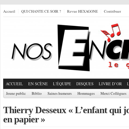
Accueil
QUI CHANTE CE SOIR ?
Revue HEXAGONE
Contribuer
ACCUEIL
EN SCÈNE
L'ÉQUIPE
DISQUES
LIVRE D’OR
Jeune public
Biblio
Saines humeurs
Hommages
Merci Collègues
Thierry Desseux « L’enfant qui jo
en papier »