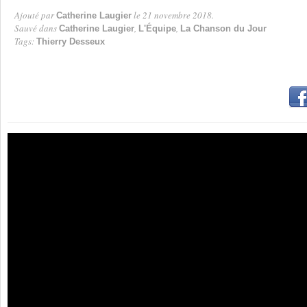
Ajouté par
le 21 novembre 2018.
Catherine Laugier
Par
Sauvé dans
,
,
Catherine Laugier
L'Équipe
La Chanson du Jour
Tags:
Thierry Desseux