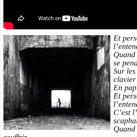
Et per
l’enten
Quand i
se pen
Sur les
clavier
En pap
Et per
l’enten
C’est l
scapha
Quand i