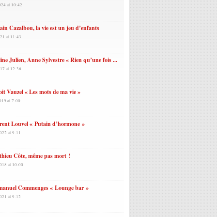
024 at 10:42
ain Cazalbou, la vie est un jeu d’enfants
21 at 11:43
ine Julien, Anne Sylvestre « Rien qu’une fois ...
17 at 12:36
it Vauzel « Les mots de ma vie »
019 at 7:00
rent Louvel « Putain d’hormone »
022 at 9:11
thieu Côte, même pas mort !
018 at 10:00
anuel Commenges « Lounge bar »
021 at 9:12