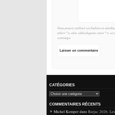
Vous pouvez utiliser ces balises et attrib
title=""> <b> <blockquote cite=""> <c
<strong>
CATÉGORIES
COMMENTAIRES RÉCENTS
Michel Kemper dans
Barjac 2026. Les