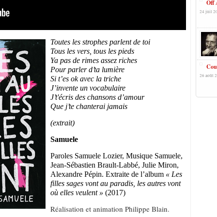
Off 
24 juil 2
Toutes les strophes parlent de toi
Tous les vers, tous les pieds
Ya pas de rimes assez riches
Cour
Pour parler d’ta lumière
26 août 
Si t’es ok avec la triche
J’invente un vocabulaire
J’t'écris des chansons d’amour
Que j’te chanterai jamais
(extrait)
Samuele
Paroles Samuele Lozier, Musique Samuele,
Jean-Sébastien Brault-Labbé, Julie Miron,
Alexandre Pépin. Extraite de l’album
« Les
filles sages vont au paradis, les autres vont
où elles veulent »
(2017)
Réalisation et animation Philippe Blain.