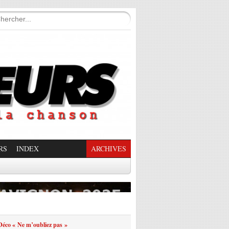
RS
INDEX
ARCHIVES
enade Enchantée
éco « Ne m’oubliez pas »