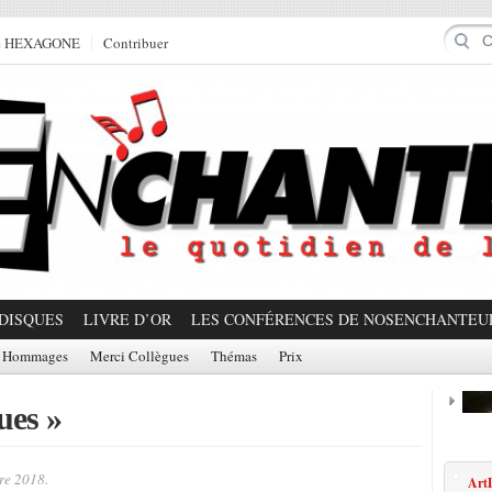
e HEXAGONE
Contribuer
DISQUES
LIVRE D’OR
LES CONFÉRENCES DE NOSENCHANTEU
Hommages
Merci Collègues
Thémas
Prix
ues »
Prom
re 2018.
ArtD
Partager!