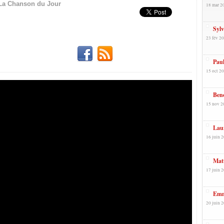
La Chanson du Jour
18 mar 2
Sylv
23 fév 20
Paul
15 oct 20
Beno
15 nov 2
Lau
16 juin 2
Mat
17 juin 2
Emm
20 juin 2