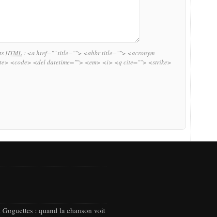
uts
HTML
:
<a href="" title=""> <abbr title=""> <acronym
ite> <code> <del datetime=""> <em> <i> <q cite=""> <strike>
 Goguettes : quand la chanson voit