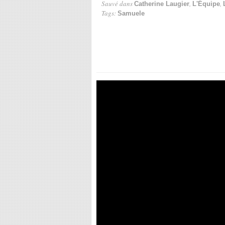
Sauvé dans
,
,
Catherine Laugier
L'Équipe
Tags:
Samuele