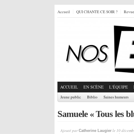
Accueil
QUI CHANTE CE SOIR ?
Revu
ACCUEIL
EN SCÈNE
L'ÉQUIPE
Jeune public
Biblio
Saines humeurs
Samuele « Tous les bl
Ajouté par
le 10 décemb
Catherine Laugier