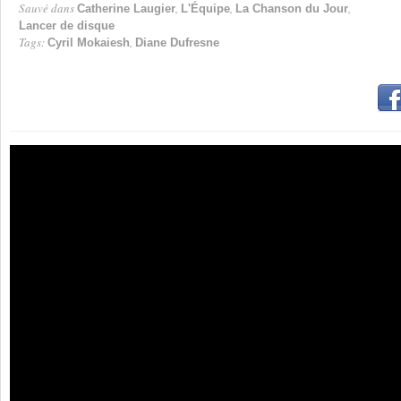
Sauvé dans
,
,
,
Catherine Laugier
L'Équipe
La Chanson du Jour
Lancer de disque
Tags:
,
Cyril Mokaiesh
Diane Dufresne