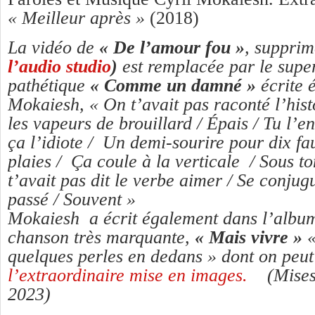
« Meilleur après »
(2018)
La vidéo de
« De l’amour fou »
, supprim
l’audio studio
)
est remplacée par le super
pathétique
« Comme un damné »
écrite 
Mokaiesh, « On t’avait pas raconté l’hist
les vapeurs de brouillard / Épais / Tu l’
ça l’idiote / Un demi-sourire pour dix fa
plaies / Ça coule à la verticale / Sous to
t’avait pas dit le verbe aimer / Se conju
passé / Souvent »
Mokaiesh a écrit également dans l’album
chanson très marquante,
« Mais vivre »
«
quelques perles en dedans » dont on peut 
l’extraordinaire mise en images.
(Mises
2023)