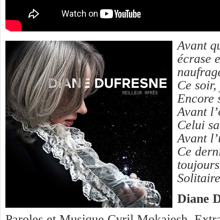
Avant qu
écrase e
naufrag
Ce soir,
Encore s
Avant l
Celui sa
Avant l’
Ce derni
toujours
Solitair
Diane D
Paroles et Musique Cyril Mokaiesh. Extra