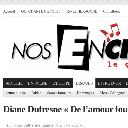
Accueil
QUI CHANTE CE SOIR ?
Revue HEXAGONE
Contribuer
ACCUEIL
EN SCÈNE
L'ÉQUIPE
DISQUES
LIVRE D’OR
Jeune public
Biblio
Saines humeurs
Hommages
Merci Collègues
Diane Dufresne « De l’amour fou
Ajouté par
le 25 février 2019.
Catherine Laugier
Par