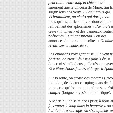
petit matin entre loup et chien
aussi
sûrement que le pinceau de Marie, qui la 
surgir sous nos yeux.
« Les matous qui
s’chamaillent, un clodo qui dort pas »
…
mots qu’il sait tricoter avec douceur, nou
réinventant des aphorismes
« Partir c’es
crever un pneu »
et des panneaux routier
poétiques
« Danger interdit »
ou des
annonces d’autoroute insolites
« Genda
errant sur la chaussée ».
Les chansons voyagent aussi :
Le vent n
portera,
de Noir Désir n’a jamais été si
douce ni si mélodieuse, elle résonne ave
Et
« Nous étions jeunes et larges d’épau
Sur la route, on croise des motards (Rico
moutons, des vieux campings-cars délabré
toute crue qu’ils aiment…même si parfois 
camper
(longue odyssée humoristique).
A Marie qui ne se fait pas prier, à nous a
fais entrer le loup dans la bergerie »
ou c
(…) On s’ra sauvage, on s’ra apache, on