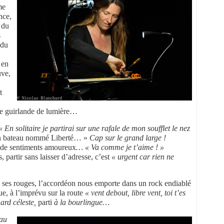
me
nce,
 du
s
 du
 en
uve,
t
ne guirlande de lumière…
« En solitaire je partirai sur une rafale de mon soufflet le nez
s un bateau nommé Liberté… »
Cap sur le grand large !
 de sentiments amoureux
… « Va comme je t’aime ! »
 partir sans laisser d’adresse, c’est
« urgent car rien ne
t ses rouges, l’accordéon nous emporte dans un rock endiablé
ue, à l’imprévu sur la route
« vent debout, libre vent, toi t’es
ard céleste,
parti
à la bourlingue…
 au