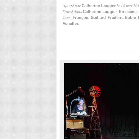
Ajouté par
le 14 mai 20
Catherine Laugier
Sauvé dans
,
,
Catherine Laugier
En scène
Tags:
,
,
François Gaillard
Frédéric Bobin
Venelles