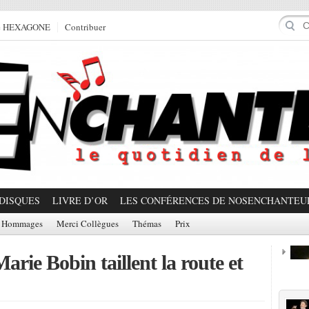
e HEXAGONE
Contribuer
DISQUES
LIVRE D’OR
LES CONFÉRENCES DE NOSENCHANTEU
Hommages
Merci Collègues
Thémas
Prix
arie Bobin taillent la route et
Prom