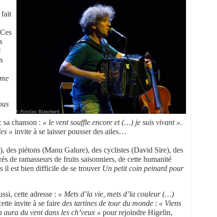
fait
Ces
s
t
s
rme
ous
c sa chanson :
« le vent souffle encore et (…) je suis vivant ».
les »
invite à se laisser pousser des ailes…
), des piétons (Manu Galure), des cyclistes (David Sire), des
s de ramasseurs de fruits saisonniers, de cette humanité
il est bien difficile de se trouver
Un petit coin peinard pour
ussi, cette adresse :
« Mets d’la vie, mets d’la couleur (…)
ette invite à se faire
des tartines de tour du monde
:
« Viens
 aura du vent dans les ch’veux »
pour rejoindre Higelin,