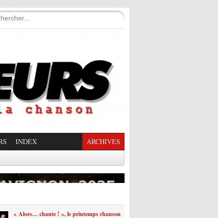
RS
INDEX
ARCHIVES
enade Enchantée
« Alors… chante ! », le printemps chanson