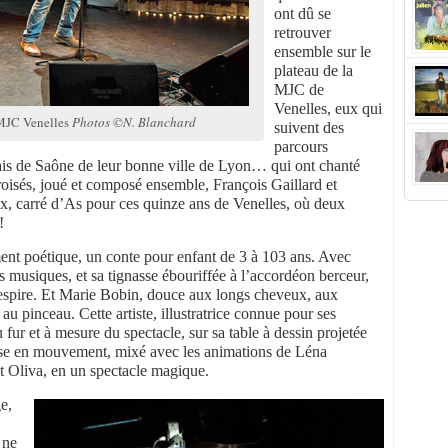
ont dû se
retrouver
ensemble sur le
plateau de la
MJC de
Venelles, eux qui
 MJC Venelles
Photos ©N. Blanchard
suivent des
parcours
uais de Saône de leur bonne ville de Lyon… qui ont chanté
roisés, joué et composé ensemble, François Gaillard et
x, carré d’As pour ces quinze ans de Venelles, où deux
!
ent poétique, un conte pour enfant de 3 à 103 ans. Avec
es musiques, et sa tignasse ébouriffée à l’accordéon berceur,
respire. Et Marie Bobin, douce aux longs cheveux, aux
u pinceau. Cette artiste, illustratrice connue pour ses
 fur et à mesure du spectacle, sur sa table à dessin projetée
sse en mouvement, mixé avec les animations de Léna
t Oliva, en un spectacle magique.
e,
 ne