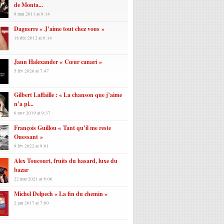
de Monta...
9 mai 2011 at 9:14
Daguerre « J’aime tout chez vous »
18 déc 2012 at 8:14
Jann Halexander « Cœur canari »
5 fév 2026 at 7:47
Gilbert Laffaille : « La chanson que j’aime
n’a pl...
6 nov 2019 at 9:37
François Guillou « Tant qu’il me reste
Ouessant »
9 fév 2022 at 9:01
Alex Toucourt, fruits du hasard, luxe du
bazar
22 mar 2021 at 8:06
Michel Delpech « La fin du chemin »
2 jan 2017 at 7:00