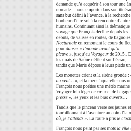
demande qu’à acquérir à son tour une â
nomade – nous emporte dans son itinéra
sans but défini à l’avance, à la recherche
bonheur d’être soi à la rencontre d’autre
humains. Continuant ainsi la thématique
voyage que François décline depuis les
débuts, de valises en routes, de bagnoles
Nocturnale
en remontant le cours du fle
pour
danser « l’monde avant qu’il
pleuve »,
jusqu’au
Voyageur
de 2015..
E
les quais de Saône défilent sur l’écran,
tandis que Marie dépose à leurs pieds u
Les mouettes crient et la sirène gronde :
au vent… »
, et la mer s’aquarelle sou
François nous poétise une météo marine
Voyager loin léger de cœur et de bagages,
presse »
, les yeux et les bras ouverts…
Tandis que le pinceau verse ses jaunes e
tourbillonnant à l’aventure au coin d’la r
où, je t’attends ».
La route a pris
le cloch
François nous peint par ses mots
la ville