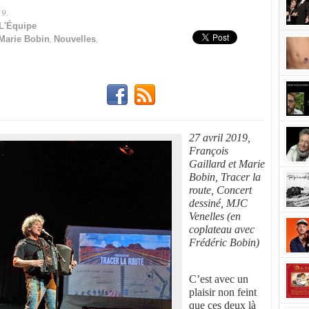
19.
Partager!
L'Équipe
,
,
Marie Bobin
Nouvelles
27 avril 2019,
François
Gaillard et Marie
Bobin, Tracer la
route, Concert
dessiné, MJC
Venelles (en
coplateau avec
Frédéric Bobin)
C’est avec un
plaisir non feint
que ces deux là