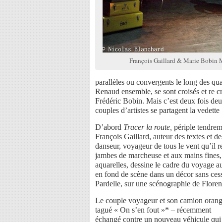
François Gaillard & Marie Bobin
parallèles ou convergents le long des q
Renaud ensemble, se sont croisés et re c
Frédéric Bobin. Mais c’est deux fois deu
couples d’artistes se partagent la vedette 
D’abord
Tracer la route,
périple tendrem
François Gaillard, auteur des textes et d
danseur, voyageur de tous le vent qu’il 
jambes de marcheuse et aux mains fines, a
aquarelles, dessine le cadre du voyage au
en fond de scène dans un décor sans ce
Pardelle, sur une scénographie de Floren
Le couple voyageur et son camion orang
tagué « On s’en fout »* – récemment
échangé contre un nouveau véhicule qui