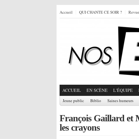
Accueil
QUI CHANTE CE SOIR ?
Revu
ACCUEIL
EN SCÈNE
L'ÉQUIPE
Jeune public
Biblio
Saines humeurs
François Gaillard et M
les crayons