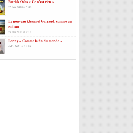
Patrick Ochs « Ce n’est rien »
25 nov 2018 at 5:00
Le nouveau (Jeanne) Garraud, comme un
cadeau
27 mai 2011 at 9:10
Lonny « Comme la fin du monde »
4 déc 2021 at 11:19