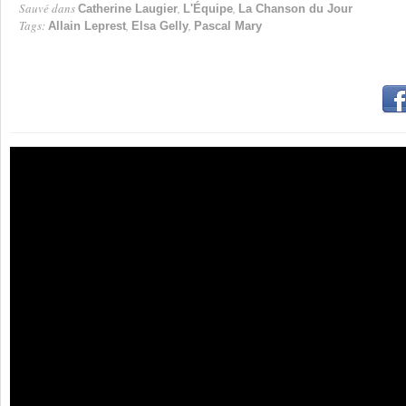
Sauvé dans
,
,
Catherine Laugier
L'Équipe
La Chanson du Jour
Tags:
,
,
Allain Leprest
Elsa Gelly
Pascal Mary