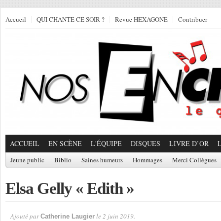
Accueil
QUI CHANTE CE SOIR ?
Revue HEXAGONE
Contribuer
ACCUEIL
EN SCÈNE
L'ÉQUIPE
DISQUES
LIVRE D’OR
Jeune public
Biblio
Saines humeurs
Hommages
Merci Collègues
Elsa Gelly « Edith »
Ajouté par
le 2 juin 2019.
Catherine Laugier
Par