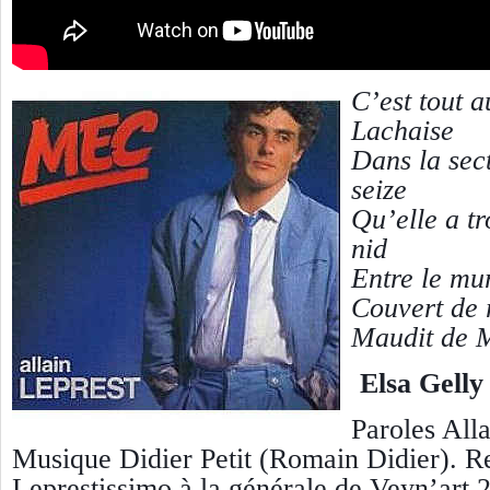
C’est tout 
Lachaise
Dans la sec
seize
Qu’elle a t
nid
Entre le mu
Couvert de r
Maudit de M
Elsa Gelly
Paroles Alla
Musique Didier Petit (Romain Didier). R
Leprestissimo à la générale de Veyn’art 