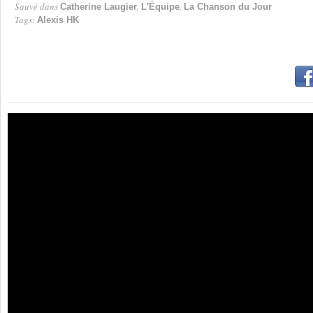
Sauvé dans
,
,
Catherine Laugier
L'Équipe
La Chanson du Jour
Tags:
Alexis HK