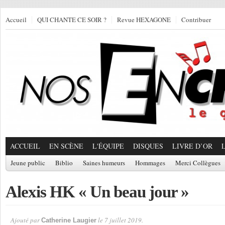
Accueil
QUI CHANTE CE SOIR ?
Revue HEXAGONE
Contribuer
ACCUEIL
EN SCÈNE
L'ÉQUIPE
DISQUES
LIVRE D’OR
Jeune public
Biblio
Saines humeurs
Hommages
Merci Collègues
Alexis HK « Un beau jour »
Ajouté par
le 7 juillet 2019.
Catherine Laugier
Par