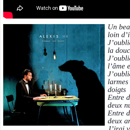
Un beau
loin d’
J’oubli
la douc
J’oubli
l’âme e
J’oubli
larmes 
doigts
Entre 
deux n
Entre d
deux a
J’irai 