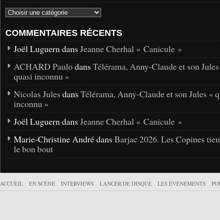
COMMENTAIRES RÉCENTS
Joël Luguern dans
Jeanne Cherhal « Canicule »
ACHARD Paulo
dans
Télérama, Anny-Claude et son Jules
quasi inconnu »
Nicolas Jules
dans
Télérama, Anny-Claude et son Jules « q
inconnu »
Joël Luguern dans
Jeanne Cherhal « Canicule »
Marie-Christine André dans
Barjac 2026. Les Copines tie
le bon bout
ACCUEIL
EN SCÈNE
INTERVIEWS
LANCER DE DISQUE
LES ÉVÉNEMENTS
PO