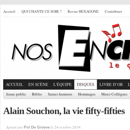
Accueil
QUI CHANTE CE SOIR ?
Revue HEXAGONE
Contribuer
ACCUEIL
EN SCÈNE
L'ÉQUIPE
DISQUES
LIVRE D’OR
Jeune public
Biblio
Saines humeurs
Hommages
Merci Collègues
Alain Souchon, la vie fifty-fifties
Ajouté par
le 24 octobre 2019.
Pol De Groeve
Par