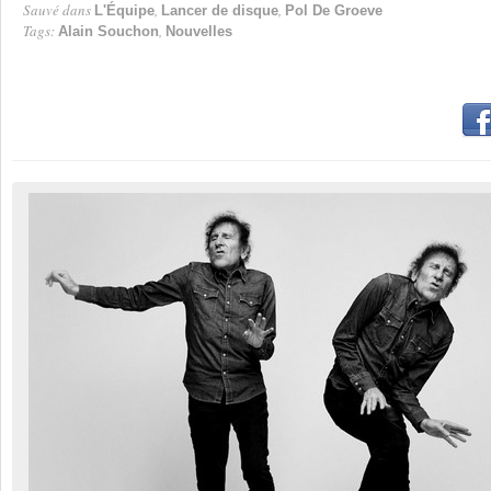
Sauvé dans
,
,
L'Équipe
Lancer de disque
Pol De Groeve
Tags:
,
Alain Souchon
Nouvelles