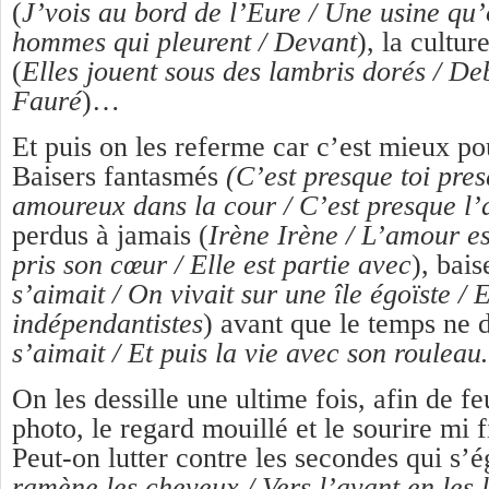
(
J’vois au bord de l’Eure / Une usine qu’
hommes qui pleurent / Devant
), la cultur
(
Elles jouent sous des lambris dorés / D
Fauré
)…
Et puis on les referme car c’est mieux po
Baisers fantasmés
(C’est presque toi pre
amoureux dans la cour / C’est presque l
perdus à jamais (
Irène Irène / L’amour es
pris son cœur / Elle est partie avec
), bais
s’aimait / On vivait sur une île égoïste / E
indépendantistes
) avant que le temps ne d
s’aimait / Et puis la vie avec son roulea
On les dessille une ultime fois, afin de fe
photo, le regard mouillé et le sourire mi f
Peut-on lutter contre les secondes qui s’é
ramène les cheveux / Vers l’avant en les 