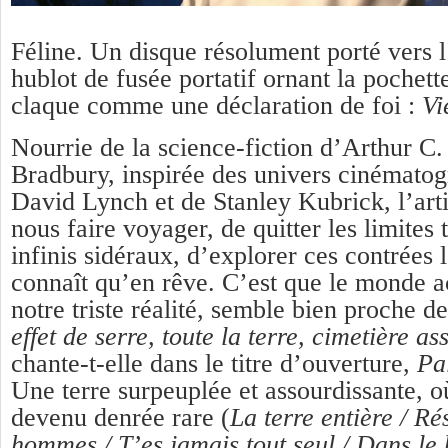
Féline. Un disque résolument porté vers l
hublot de fusée portatif ornant la pochette
claque comme une déclaration de foi :
Vi
Nourrie de la science-fiction d’Arthur C.
Bradbury, inspirée des univers cinémato
David Lynch et de Stanley Kubrick, l’art
nous faire voyager, de quitter les limites 
infinis sidéraux, d’explorer ces contrées 
connaît qu’en rêve. C’est que le monde ac
notre triste réalité, semble bien proche de
effet de serre, toute la terre, cimetière as
chante-t-elle dans le titre d’ouverture,
Pa
Une terre surpeuplée et assourdissante, où
devenu denrée rare (
La terre entière / R
hommes / T’es jamais tout seul / Dans le