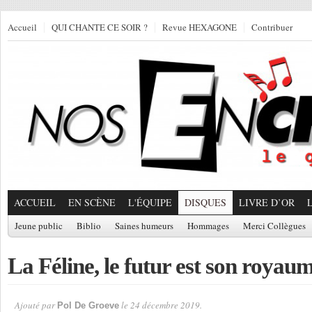
Accueil
QUI CHANTE CE SOIR ?
Revue HEXAGONE
Contribuer
ACCUEIL
EN SCÈNE
L'ÉQUIPE
DISQUES
LIVRE D’OR
Jeune public
Biblio
Saines humeurs
Hommages
Merci Collègues
La Féline, le futur est son royau
Ajouté par
le 24 décembre 2019.
Pol De Groeve
Par