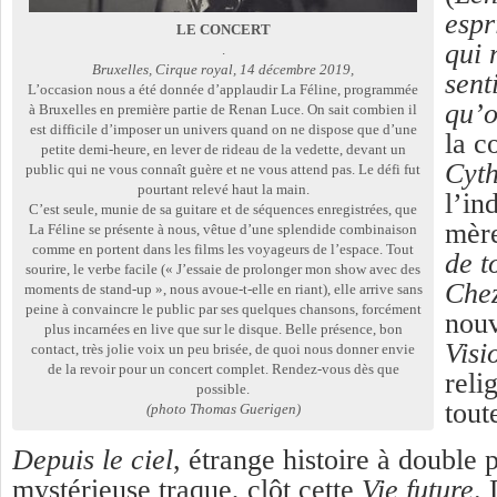
espr
LE CONCERT
qui 
.
Bruxelles, Cirque royal, 14 décembre 2019,
sent
L’occasion nous a été donnée d’applaudir La Féline, programmée
qu’o
à Bruxelles en première partie de Renan Luce. On sait combien il
est difficile d’imposer un univers quand on ne dispose que d’une
la 
petite demi-heure, en lever de rideau de la vedette, devant un
Cyth
public qui ne vous connaît guère et ne vous attend pas. Le défi fut
pourtant relevé haut la main.
l’in
C’est seule, munie de sa guitare et de séquences enregistrées, que
mère
La Féline se présente à nous, vêtue d’une splendide combinaison
comme en portent dans les films les voyageurs de l’espace. Tout
de t
sourire, le verbe facile (« J’essaie de prolonger mon show avec des
Che
moments de stand-up », nous avoue-t-elle en riant), elle arrive sans
peine à convaincre le public par ses quelques chansons, forcément
nou
plus incarnées en live que sur le disque. Belle présence, bon
Visi
contact, très jolie voix un peu brisée, de quoi nous donner envie
de la revoir pour un concert complet. Rendez-vous dès que
reli
possible.
tout
(photo Thomas Guerigen)
Depuis le ciel
, étrange histoire à double 
mystérieuse traque, clôt cette
Vie future
.