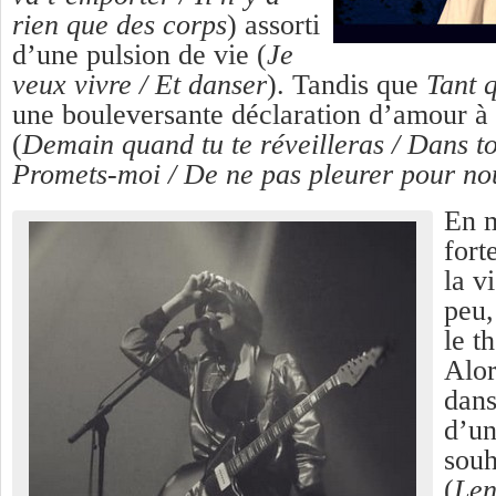
rien que des corps
) assorti
d’une pulsion de vie (
Je
veux vivre / Et danser
). Tandis que
Tant q
une bouleversante déclaration d’amour à 
(
Demain quand tu te réveilleras / Dans ton
Promets-moi / De ne pas pleurer pour no
En 
fort
la v
peu,
le t
Alor
dans
d’un
souh
(
Len