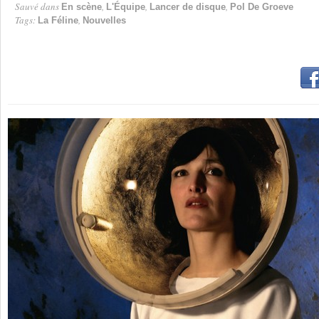
Sauvé dans
,
,
,
En scène
L'Équipe
Lancer de disque
Pol De Groeve
Tags:
,
La Féline
Nouvelles