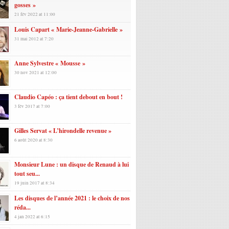
gosses »
21 fév 2022 at 11:00
Louis Capart « Marie-Jeanne-Gabrielle »
31 mai 2012 at 7:20
Anne Sylvestre « Mousse »
30 nov 2021 at 12:00
Claudio Capéo : ça tient debout en bout !
3 fév 2017 at 7:00
Gilles Servat « L’hirondelle revenue »
6 août 2020 at 8:30
Monsieur Lune : un disque de Renaud à lui
tout seu...
19 juin 2017 at 8:34
Les disques de l’année 2021 : le choix de nos
réda...
4 jan 2022 at 6:15