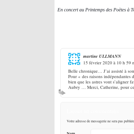
En concert au Printemps des Poètes à T
Une réponse à
Aubry L’homer « 
martine ULLMANN
15 février 2020 à 10 h 59 
Belle chronique… J’ai assisté à s
Pour « des raisons indépendantes d
bien que les astres vont s’aligner 
Aubry … Merci, Catherine, pour ce
Laisser un commentaire
Votre adresse de messagerie ne sera pas publiée
Nom