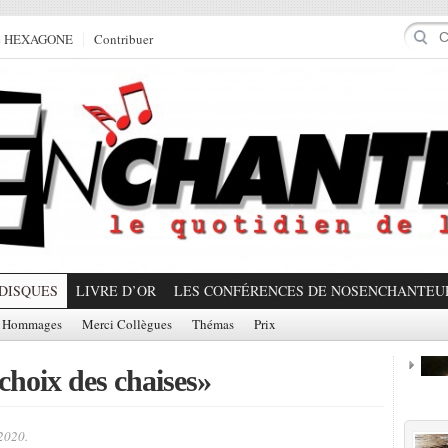
e HEXAGONE
Contribuer
DISQUES
LIVRE D’OR
LES CONFÉRENCES DE NOSENCHANTEU
Hommages
Merci Collègues
Thémas
Prix
hoix des chaises»
Prom
 2020.
Partager!