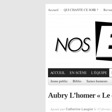
Accueil
QUI CHANTE CE SOIR ?
Revu
ACCUEIL
EN SCÈNE
L'ÉQUIPE
Jeune public
Biblio
Saines humeurs
Aubry L’homer « Le c
Ajouté par
le 15 février
Catherine Laugier