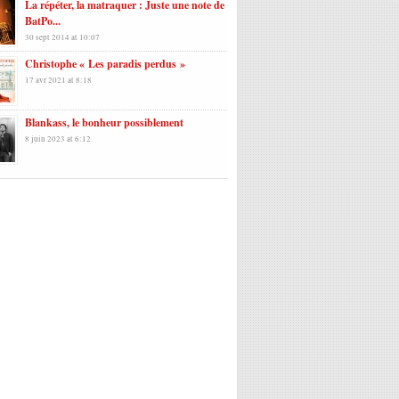
La répéter, la matraquer : Juste une note de
BatPo...
30 sept 2014 at 10:07
Christophe « Les paradis perdus »
17 avr 2021 at 8:18
Blankass, le bonheur possiblement
8 juin 2023 at 6:12