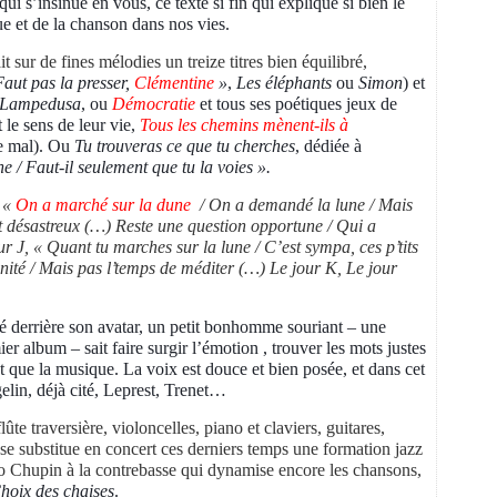
qui s’insinue en vous, ce texte si fin qui explique si bien le
ue et de la chanson dans nos vies.
t sur de fines mélodies un treize titres bien équilibré,
Faut pas la presser,
Clémentine
»
,
Les éléphants
ou
Simon
) et
Lampedusa
,
ou
Démocratie
et tous ses poétiques jeux de
 le sens de leur vie,
Tous les chemins mènent-ils à
le mal). Ou
Tu trouveras ce que tu cherches
, dédiée à
he / Faut-il seulement que tu la voies ».
:
«
On a marché sur la dune
/ On a demandé la lune / Mais
ont désastreux (…) Reste une question opportune / Qui a
r J, « Quant tu marches sur la lune / C’est sympa, ces p’tits
té / Mais pas l’temps de méditer (…) Le jour K, Le jour
é derrière son avatar, un petit bonhomme souriant – une
r album – sait faire surgir l’émotion , trouver les mots justes
nt que la musique. La voix est douce et bien posée, et dans cet
lin, déjà cité, Leprest, Trenet…
ûte traversière, violoncelles, piano et claviers, guitares,
, se substitue en concert ces derniers temps une formation jazz
éo Chupin à la contrebasse qui dynamise encore les chansons,
hoix des chaises
.