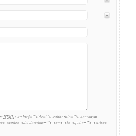
uts
HTML
:
<a href="" title=""> <abbr title=""> <acronym
ite> <code> <del datetime=""> <em> <i> <q cite=""> <strike>