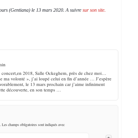
ours (Gentiana) le 13 mars 2020. A suivre
sur son site.
Le choix des chaises»
min
on concert,en 2018, Salle Ockeghem, près de chez moi…
e ma volonté », j’ai loupé celui en fin d’année … J’espère
favorablement, le 13 mars prochain car j’aime infiniment
tte découverte, en son temps …
. Les champs obligatoires sont indiqués avec