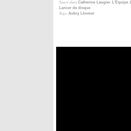
Sauvé dans
,
,
Catherine Laugier
L'Équipe
Lancer de disque
Tags:
Aubry Lhomer