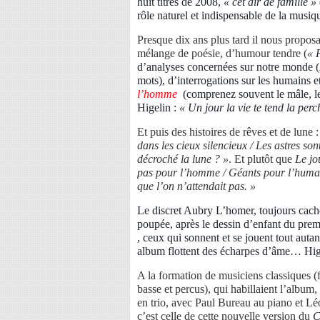
huit titres de 2008,
« cet air de famille »
rôle naturel et indispensable de la musiq
Presque dix ans plus tard il nous proposai
mélange de poésie, d’humour tendre (
«
d’analyses concernées sur notre monde (
mots), d’interrogations sur les humains et
l’homme
(comprenez souvent le mâle, 
Higelin :
« Un jour la vie te tend la perc
Et puis des histoires de rêves et de lune 
dans les cieux silencieux / Les astres s
décroché la lune ? »
.
Et plutôt que
Le jou
pas pour l’homme / Géants pour l’humani
que l’on n’attendait pas. »
Le discret Aubry L’homer, toujours cach
poupée, après le dessin d’enfant du premie
, ceux qui sonnent et se jouent tout auta
album flottent des écharpes d’âme… Hige
A la formation de musiciens classiques (fl
basse et percus), qui habillaient l’album
en trio, avec Paul Bureau au piano et L
c’est celle de cette nouvelle version du
C