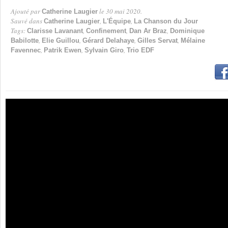
Ajouté par
le 30 mai 2020.
Catherine Laugier
Par
Sauvé dans
,
,
Catherine Laugier
L'Équipe
La Chanson du Jour
Tags:
,
,
,
Clarisse Lavanant
Confinement
Dan Ar Braz
Dominique
,
,
,
,
Babilotte
Elie Guillou
Gérard Delahaye
Gilles Servat
Mélaine
,
,
,
Favennec
Patrik Ewen
Sylvain Giro
Trio EDF