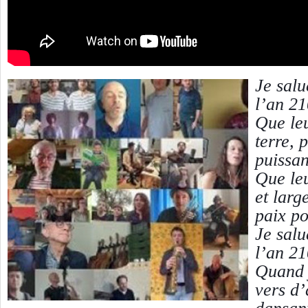
Je salu
l’an 2
Que leu
terre, 
puissan
Que leu
et large
paix po
Je salu
l’an 2
Quand 
vers d’