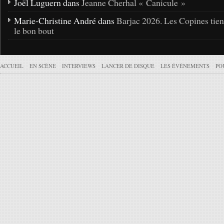
Joël Luguern dans
Jeanne Cherhal « Canicule »
Marie-Christine André dans
Barjac 2026. Les Copines tie
le bon bout
ACCUEIL
EN SCÈNE
INTERVIEWS
LANCER DE DISQUE
LES ÉVÉNEMENTS
PO