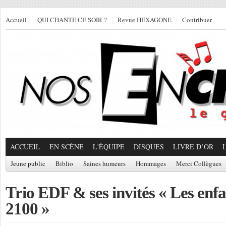
Accueil
QUI CHANTE CE SOIR ?
Revue HEXAGONE
Contribuer
ACCUEIL
EN SCÈNE
L'ÉQUIPE
DISQUES
LIVRE D’OR
Jeune public
Biblio
Saines humeurs
Hommages
Merci Collègues
Trio EDF & ses invités « Les enfa
2100 »