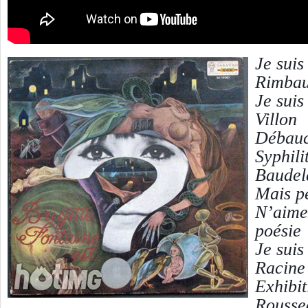
Je sui
Rimba
Je sui
Villon
Débau
Syphil
Baudel
Mais pe
N’aime
poésie
Je suis
Racine
Exhibi
Rousse