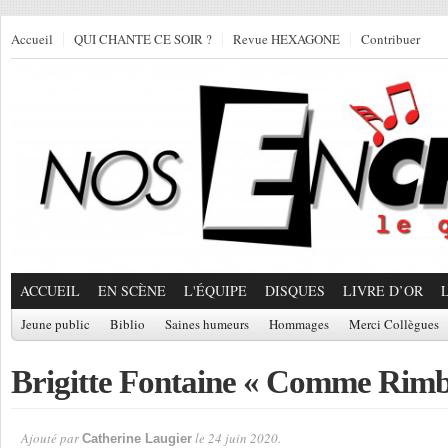
Accueil
QUI CHANTE CE SOIR ?
Revue HEXAGONE
Contribuer
ACCUEIL
EN SCÈNE
L'ÉQUIPE
DISQUES
LIVRE D’OR
Jeune public
Biblio
Saines humeurs
Hommages
Merci Collègues
Brigitte Fontaine « Comme Rim
Ajouté par
le 24 juin 2020.
Catherine Laugier
Par