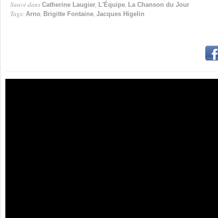
Sauvé dans
,
,
Catherine Laugier
L'Équipe
La Chanson du Jour
Tags:
,
,
Arno
Brigitte Fontaine
Jacques Higelin