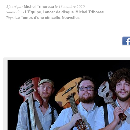
Ajouté par
le 13 octobre 2020.
Michel Trihoreau
Par
Sauvé dans
,
,
L'Équipe
Lancer de disque
Michel Trihoreau
Tags:
,
Le Temps d'une étincelle
Nouvelles