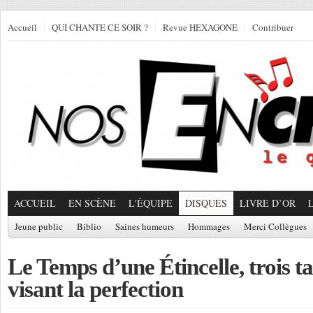
Accueil
QUI CHANTE CE SOIR ?
Revue HEXAGONE
Contribuer
ACCUEIL
EN SCÈNE
L'ÉQUIPE
DISQUES
LIVRE D’OR
Jeune public
Biblio
Saines humeurs
Hommages
Merci Collègues
Le Temps d’une Étincelle, trois t
visant la perfection