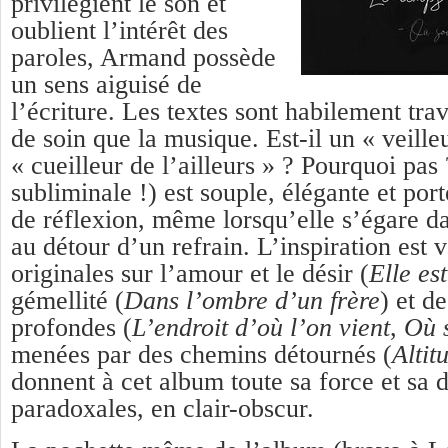
privilégient le son et
oublient l’intérêt des
paroles, Armand possède
un sens aiguisé de
l’écriture. Les textes sont habilement tra
de soin que la musique. Est-il un « veille
« cueilleur de l’ailleurs » ? Pourquoi pa
subliminale !) est souple, élégante et por
de réflexion, même lorsqu’elle s’égare d
au détour d’un refrain. L’inspiration est 
originales sur l’amour et le désir (
Elle es
gémellité (
Dans l’ombre d’un frère
) et d
profondes (
L’endroit d’où l’on vient
,
Où s
menées par des chemins détournés (
Altit
donnent à cet album toute sa force et sa
paradoxales, en clair-obscur.