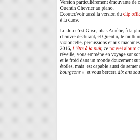
Version particulièrement émouvante de c
Quentin Chevrier au piano.
Ecouter/voir aussi la version du
clip offi
à la danse.
Le duo c’est Grise, alias Aurélie, à la pl
chanvre déchirant, et Quentin, le multi in
violoncelle, percussions et aux machines
2016,
L’être à la nuit
, ce
nouvel album
c
réveille, vous emmène en voyage sur son p
et le froid dans un monde doucement sur
étoiles,
mais
est capable aussi de semer 
bourgeons »
, et vous bercera
dix ans sous