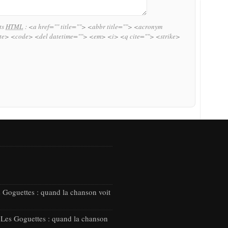
uts
HTML
:
<a href="" title=""> <abbr title=""> <acronym
ite> <code> <del datetime=""> <em> <i> <q cite=""> <strike>
 Goguettes : quand la chanson voit
 Les Goguettes : quand la chanson