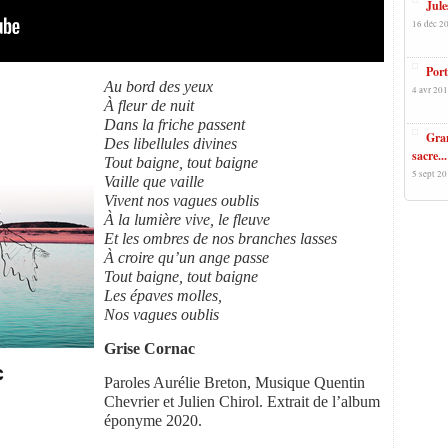
Jule
16 déc 20
Port
Au bord des yeux
4 avr 201
À fleur de nuit
Dans la friche passent
Gran
Des libellules divines
sacre...
Tout baigne, tout baigne
5 sept 20
Vaille que vaille
Vivent nos vagues oublis
À la lumière vive, le fleuve
Et les ombres de nos branches lasses
À croire qu’un ange passe
Tout baigne, tout baigne
Les épaves molles,
Nos vagues oublis
Grise Cornac
Paroles Aurélie Breton, Musique Quentin
Chevrier et Julien Chirol. Extrait de l’album
éponyme 2020.