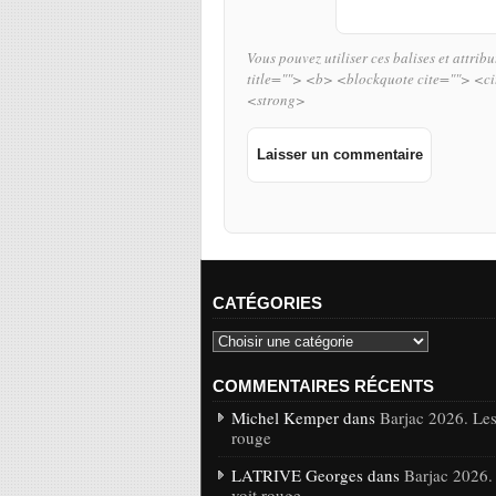
Vous pouvez utiliser ces balises et attrib
title=""> <b> <blockquote cite=""> <c
<strong>
CATÉGORIES
COMMENTAIRES RÉCENTS
Michel Kemper dans
Barjac 2026. Les
rouge
LATRIVE Georges dans
Barjac 2026.
voit rouge