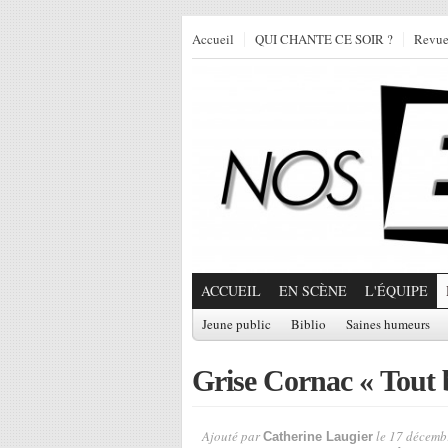
Accueil
QUI CHANTE CE SOIR ?
Revu
ACCUEIL
EN SCÈNE
L'ÉQUIPE
Jeune public
Biblio
Saines humeurs
Grise Cornac « Tout 
Ajouté par
le 17 décemb
Catherine Laugier