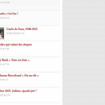
21 at 10:04
ndo, c’est fou !
15 at 2:15
Linda de Suza, 1948-2022
28 déc 2022 at 3:12
clics qui valent des claques
10 at 7:49
 Bach « Tous ces fous »
21 at 7:30
llaume Barraband « On me dit »
5 at 9:14
et 2025. Juliette, épaulé jeté !
025 at 2:33