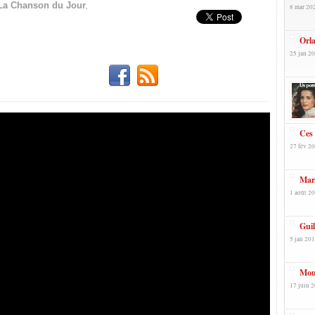
,
La Chanson du Jour
8 mar 20
Orla
25 jan 20
Ces 
27 fév 20
Mary
1 août 20
Gui
5 jan 201
Mouh
17 juin 2