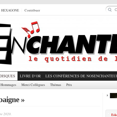
e HEXAGONE
Contribuer
DISQUES
LIVRE D’OR
LES CONFÉRENCES DE NOSENCHANTEU
Hommages
Merci Collègues
Thémas
Prix
baigne »
Prom
re 2020.
Eske
Partager!