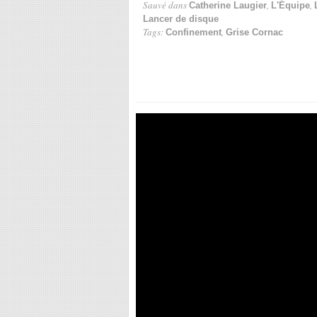
Sauvé dans
,
,
Catherine Laugier
L'Équipe
Lancer de disque
Tags:
,
Confinement
Grise Cornac