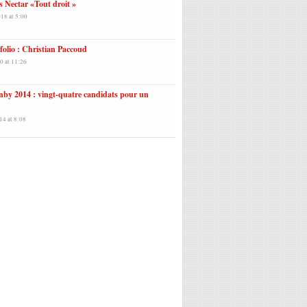
s Nectar «Tout droit »
18 at 5:00
folio : Christian Paccoud
0 at 11:26
by 2014 : vingt-quatre candidats pour un
14 at 8:08