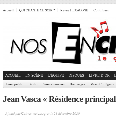
Accueil
QUI CHANTE CE SOIR ?
Revue HEXAGONE
Contribuer
ACCUEIL
EN SCÈNE
L'ÉQUIPE
DISQUES
LIVRE D’OR
Jeune public
Biblio
Saines humeurs
Hommages
Merci Collègues
Jean Vasca « Résidence principal
Ajouté par
le 21 décembre 2020.
Catherine Laugier
Par