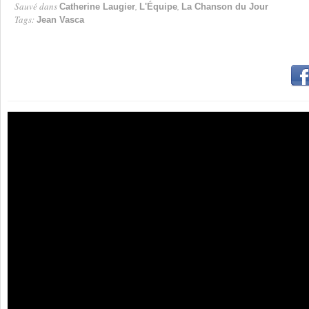
Sauvé dans
,
,
Catherine Laugier
L'Équipe
La Chanson du Jour
Tags:
Jean Vasca