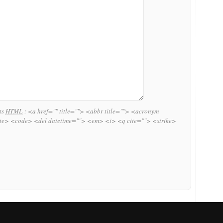
uts
HTML
:
<a href="" title=""> <abbr title=""> <acronym
ite> <code> <del datetime=""> <em> <i> <q cite=""> <strike>