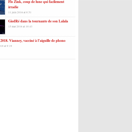
Flo Zink, coup de lune qui facilement
irradie
11 juin 2016 at 8:51
GiedRé dans la tournante de son Lalala
15 mar 2016 at 10:43
2018. Vianney, vacciné à l’aiguille de phono
018 at 9:19