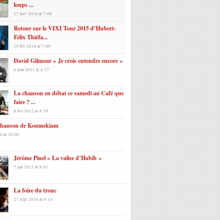
loups ...
17 nov 2016 at 7:00
Retour sur le VIXI Tour 2015 d’Hubert-
Félix Thiéfa...
10 fév 2016 at 7:00
David Gilmour « Je crois entendre encore »
6 mar 2021 at 4:17
La chanson en débat ce samedi au Café que
faire ? ...
6 avr 2012 at 4:38
chanson de Koumekiam
0 at 10:00
Jérôme Pinel « La valise d’Habib »
7 jan 2021 at 8:41
La foire du tronc
27 sept 2016 at 9:14