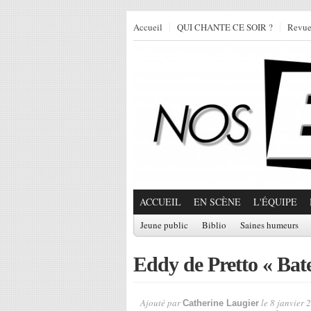
Accueil
QUI CHANTE CE SOIR ?
Revu
ACCUEIL
EN SCÈNE
L'ÉQUIPE
Jeune public
Biblio
Saines humeurs
Eddy de Pretto « Ba
Ajouté par
le 8 janvier 
Catherine Laugier