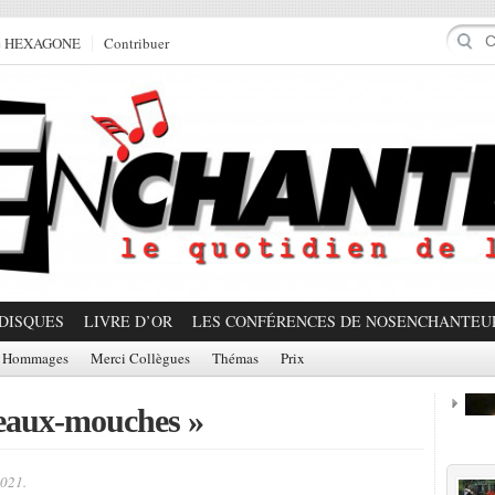
e HEXAGONE
Contribuer
DISQUES
LIVRE D’OR
LES CONFÉRENCES DE NOSENCHANTEU
Hommages
Merci Collègues
Thémas
Prix
teaux-mouches »
Prom
2021.
Partager!