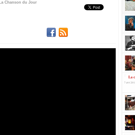
La Chanson du Jour
La 
7 avr 201