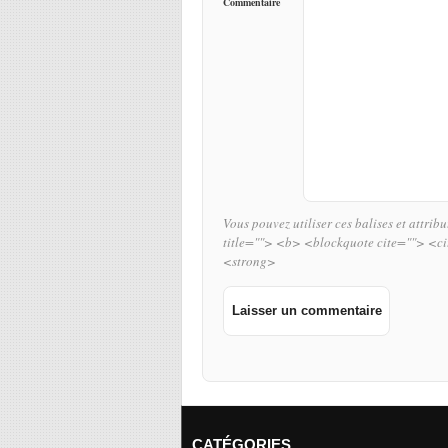
Commentaire
Vous pouvez utiliser ces balises et attrib
title=""> <b> <blockquote cite=""> <c
<strong>
CATÉGORIES