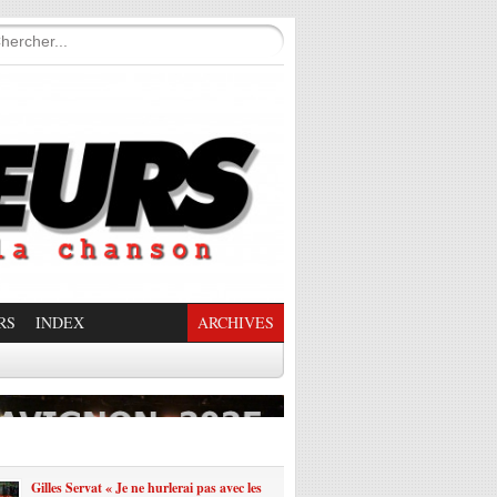
RS
INDEX
ARCHIVES
enade Enchantée
Gilles Servat « Je ne hurlerai pas avec les