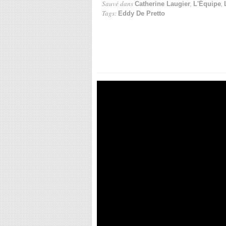
Sauvé dans
,
,
Catherine Laugier
L'Équipe
Tags:
Eddy De Pretto