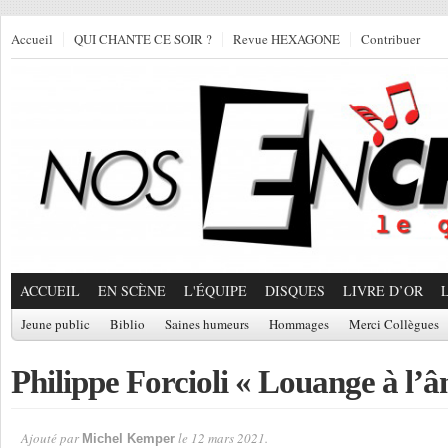
Accueil
QUI CHANTE CE SOIR ?
Revue HEXAGONE
Contribuer
ACCUEIL
EN SCÈNE
L'ÉQUIPE
DISQUES
LIVRE D’OR
Jeune public
Biblio
Saines humeurs
Hommages
Merci Collègues
Philippe Forcioli « Louange à l’â
Ajouté par
le 12 mars 2021.
Michel Kemper
Par