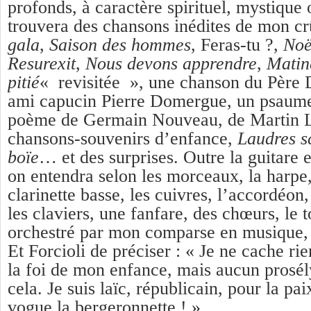
profonds, à caractère spirituel, mystique 
trouvera des chansons inédites de mon cr
gala
,
Saison des hommes
, Feras-tu ?,
Noë
Resurexit
,
Nous devons apprendre
,
Matin
pitié
« revisitée », une chanson du Père 
ami capucin Pierre Domergue, un psaume
poème de Germain Nouveau, de Martin L
chansons-souvenirs d’enfance,
Laudres s
boïe
… et des surprises. Outre la guitare e
on entendra selon les morceaux, la harpe, 
clarinette basse, les cuivres, l’accordéon,
les claviers, une fanfare, des chœurs, le 
orchestré par mon comparse en musique, 
Et Forcioli de préciser : « Je ne cache rien
la foi de mon enfance, mais aucun prosél
cela. Je suis laïc, républicain, pour la p
vogue la bergeronnette ! »