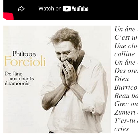
Un âne 
C’est u
Une clo
colline
Un âne 
Des ore
Dieu
Burrico
Beau ba
Grec ou
Zumeri 
T’es-tu
cries