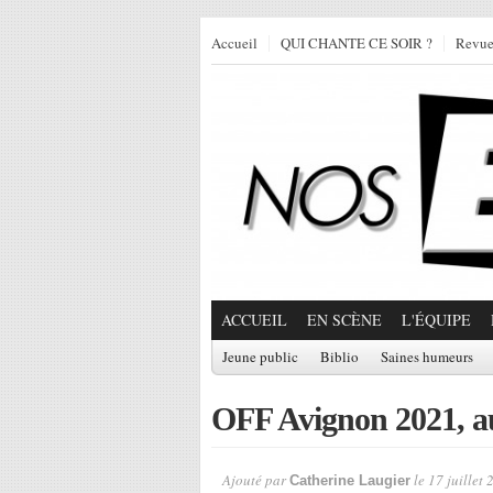
Accueil
QUI CHANTE CE SOIR ?
Revu
ACCUEIL
EN SCÈNE
L'ÉQUIPE
Jeune public
Biblio
Saines humeurs
OFF Avignon 2021, a
Ajouté par
le 17 juillet 
Catherine Laugier