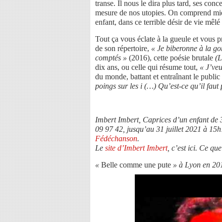
transe. Il nous le dira plus tard, ses con
mesure de nos utopies. On comprend mieux 
enfant, dans ce terrible désir de vie mêlé
Tout ça vous éclate à la gueule et vous p
de son répertoire,
« Je biberonne à la g
comptés »
(2016), cette poésie brutale
(L
dix ans, ou celle qui résume tout,
« J’veu
du monde, battant et entraînant le publi
poings sur les i (…) Qu’est-ce qu’il faut
Imbert Imbert, Caprices d’un enfant de
09 97 42, jusqu’au 31 juillet 2021 à 15h
Fédéchanson
.
Le
site d’Imbert Imbert
, c’est ici. Ce qu
«
Belle comme une pute
» à Lyon en 20