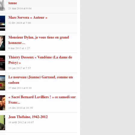
tenue
21 mar 2016 at 9:04
Marc Servera « Auteur »
12 fév 2019 at 7:00
Monsieur Dylan, je vous tiens en grand
honneur…
8 mai 2013 at 1:27
Thierry Desseux « Vendôme (La dame de
Précy) »
20 jan 2017 at 7:57
Le nouveau (Jeanne) Garraud, comme un
cadeau
27 mai 2011 at 9:10
« Sacré Bernard Lavilliers ! » ce samedi sur
Franc...
18 déc 2010 at 10:39
Jean Théfaine, 1942-2012
18 août 2012 at 10:07