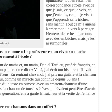
opiniâtreté, tout en restant en
correspondance étroite avec ce
que je sais, ce que je vois, ce
que j’entends, ce que je vis et
que j’apprends sans tricher,
sans mentir. Tout ça m’a amené
à créer mon univers à partager.
Heureux de ce beau parcours
avec des embûches, mais je les
ai surmontées.
nikow)
on comme « Le professeur est un rêveur » touche
prennent à l’école ?
eur de maths et, un matin, Daniel Tardieu, prof de français, en
 papier et me dit : « Voilà, j’ai écrit ton histoire ». Il avait
rêveur
. En rentrant chez moi, j’ai pris ma guitare et la chanson
leur, comme un miracle qui continue depuis 50 ans !
ntre d’un texte en osmose avec un créateur-chanteur d’une
 la chanson de tous les élèves qui rêvaient peut-être d’avoir
énération, elle a gardé la fraicheur et la vérité de l’enfance
er vos chansons dans un coffret ?