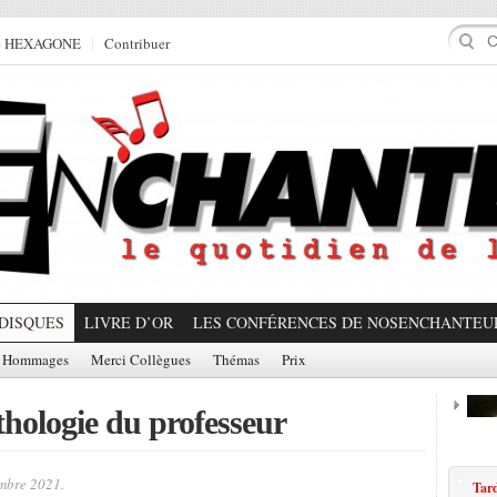
e HEXAGONE
Contribuer
DISQUES
LIVRE D’OR
LES CONFÉRENCES DE NOSENCHANTEU
Hommages
Merci Collègues
Thémas
Prix
thologie du professeur
Prom
mbre 2021.
Tar
Partager!