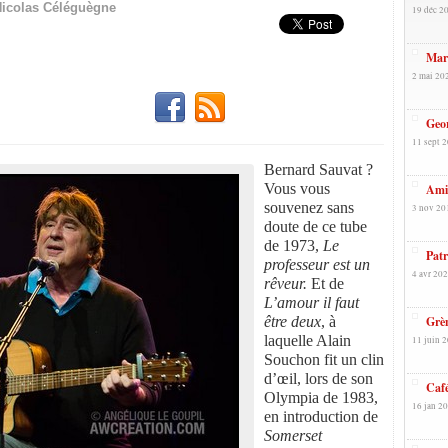
icolas Céléguègne
19 déc 20
Mark
2 mai 20
Geor
11 sept 2
Bernard Sauvat ?
Vous vous
Ami
souvenez sans
3 nov 20
doute de ce tube
de 1973,
Le
Pat
professeur est un
4 avr 202
rêveur.
Et de
L’amour il faut
être deux
, à
Grè
laquelle Alain
11 juin 2
Souchon fit un clin
d’œil, lors de son
Café
Olympia de 1983,
16 jan 20
en introduction de
Somerset