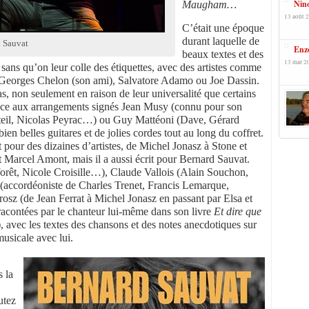
Nino
Maugham…
13 août 2
C’était une époque
durant laquelle de
 Sauvat
Enz
beaux textes et des
13 mar 2
sans qu’on leur colle des étiquettes, avec des artistes comme
 Georges Chelon (son ami), Salvatore Adamo ou Joe Dassin.
s, non seulement en raison de leur universalité que certains
grâce aux arrangements signés Jean Musy (connu pour son
uteil, Nicolas Peyrac…) ou Guy Mattéoni (Dave, Gérard
n belles guitares et de jolies cordes tout au long du coffret.
 pour des dizaines d’artistes, de Michel Jonasz à Stone et
Marcel Amont, mais il a aussi écrit pour Bernard Sauvat.
rêt, Nicole Croisille…), Claude Vallois (Alain Souchon,
 (accordéoniste de Charles Trenet, Francis Lemarque,
osz (de Jean Ferrat à Michel Jonasz en passant par Elsa et
racontées par le chanteur lui-même dans son livre
Et dire que
 avec les textes des chansons et des notes anecdotiques sur
musicale avec lui.
s la
utez