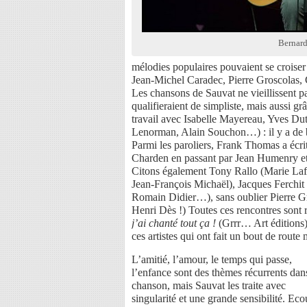
Bernard
mélodies populaires pouvaient se croiser 
Jean-Michel Caradec, Pierre Groscolas,
Les chansons de Sauvat ne vieillissent pa
qualifieraient de simpliste, mais aussi 
travail avec Isabelle Mayereau, Yves D
Lenorman, Alain Souchon…) : il y a de bie
Parmi les paroliers, Frank Thomas a écrit
Charden en passant par Jean Humenry et 
Citons également Tony Rallo (Marie Lafo
Jean-François Michaël), Jacques Ferchit
Romain Didier…), sans oublier Pierre Gr
Henri Dès !) Toutes ces rencontres sont 
j’ai chanté tout ça !
(Grrr… Art éditions),
ces artistes qui ont fait un bout de route 
L’amitié, l’amour, le temps qui passe,
l’enfance sont des thèmes récurrents dan
chanson, mais Sauvat les traite avec
singularité et une grande sensibilité. Eco