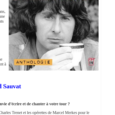
ans,
une
nts
se
nt à
d Sauvat
nvie d’écrire et de chanter à votre tour ?
harles Trenet et les opérettes de Marcel Merkes pour le