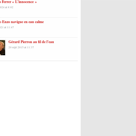
 Ferrer « L’innocence »
024 at 8:02
o Enzo navigue en eau calme
021 at 11:47
Gérard Pierron au fil de l’eau
20 sept 2015 at 11:37