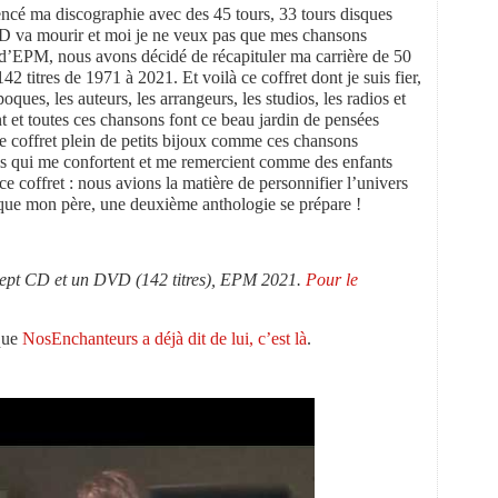
encé ma discographie avec des 45 tours, 33 tours disques
D va mourir et moi je ne veux pas que mes chansons
d’EPM, nous avons décidé de récapituler ma carrière de 50
2 titres de 1971 à 2021. Et voilà ce coffret dont je suis fier,
poques, les auteurs, les arrangeurs, les studios, les radios et
ent et toutes ces chansons font ce beau jardin de pensées
ce coffret plein de petits bijoux comme ces chansons
mais qui me confortent et me remercient comme des enfants
ce coffret : nous avions la matière de personnifier l’univers
 que mon père, une deuxième anthologie se prépare !
e sept CD et un DVD (142 titres), EPM 2021.
Pour le
que
NosEnchanteurs a déjà dit de lui, c’est là
.