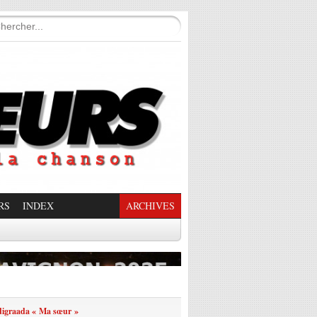
RS
INDEX
ARCHIVES
enade Enchantée
digraada « Ma sœur »