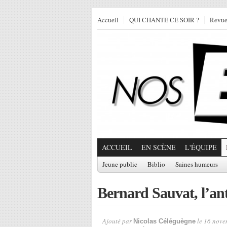
Accueil
QUI CHANTE CE SOIR ?
Revu
ACCUEIL
EN SCÈNE
L'ÉQUIPE
Jeune public
Biblio
Saines humeurs
Bernard Sauvat, l’an
Ajouté par
le 16 nove
Nicolas Céléguègne