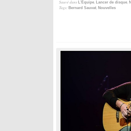
Sauvé dans
,
,
L'Équipe
Lancer de disque
N
Tags:
,
Bernard Sauvat
Nouvelles