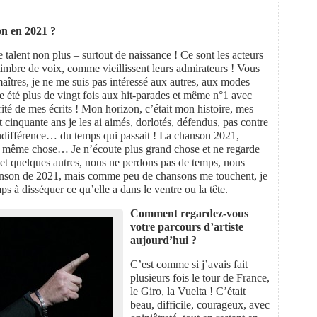
on en 2021 ?
 talent non plus – surtout de naissance ! Ce sont les acteurs
r timbre de voix, comme vieillissent leurs admirateurs ! Vous
res, je ne me suis pas intéressé aux autres, aux modes
été plus de vingt fois aux hit-parades et même n°1 avec
rité de mes écrits ! Mon horizon, c’était mon histoire, mes
cinquante ans je les ai aimés, dorlotés, défendus, pas contre
indifférence… du temps qui passait ! La chanson 2021,
 la même chose… Je n’écoute plus grand chose et ne regarde
i et quelques autres, nous ne perdons pas de temps, nous
chanson de 2021, mais comme peu de chansons me touchent, je
s à disséquer ce qu’elle a dans le ventre ou la tête.
Comment regardez-vous
votre parcours d’artiste
aujourd’hui ?
C’est comme si j’avais fait
plusieurs fois le tour de France,
le Giro, la Vuelta ! C’était
beau, difficile, courageux, avec