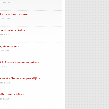
22 at 9:36
a : le retour du daron
21 at 11:07
ges Chelon « Vole »
019 at 9:24
s, aimons-nous
17 at 8:01
rick Abrial « Comme au poker »
0 at 7:00
n Sémé « Tu me manques déjà »
019 at 7:00
 Bertrand « Alice »
19 at 7:00