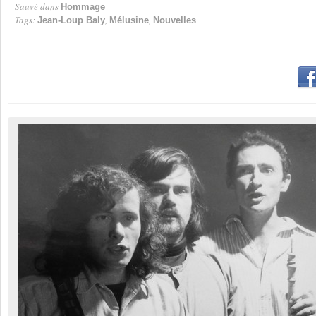
Sauvé dans
Hommage
Tags:
,
,
Jean-Loup Baly
Mélusine
Nouvelles