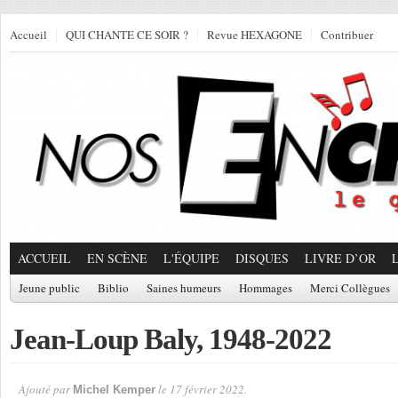
Accueil
QUI CHANTE CE SOIR ?
Revue HEXAGONE
Contribuer
ACCUEIL
EN SCÈNE
L'ÉQUIPE
DISQUES
LIVRE D’OR
Jeune public
Biblio
Saines humeurs
Hommages
Merci Collègues
Jean-Loup Baly, 1948-2022
Ajouté par
le 17 février 2022.
Michel Kemper
Par