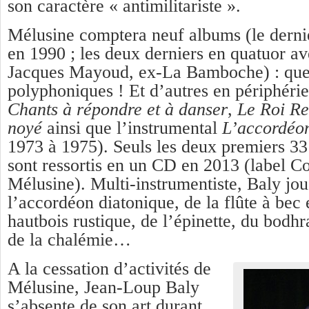
son caractère « antimilitariste ».
Mélusine comptera neuf albums (le derni
en 1990 ; les deux derniers en quatuor av
Jacques Mayoud, ex-La Bamboche) : que 
polyphoniques ! Et d’autres en périphérie
Chants à répondre et à danser
,
Le Roi R
noyé
ainsi que l’instrumental
L’accordéon
1973 à 1975). Seuls les deux premiers 33
sont ressortis en un CD en 2013 (label 
Mélusine). Multi-instrumentiste, Baly jou
l’accordéon diatonique, de la flûte à bec 
hautbois rustique, de l’épinette, du bodh
de la chalémie…
A la cessation d’activités de
Mélusine, Jean-Loup Baly
s’absente de son art durant