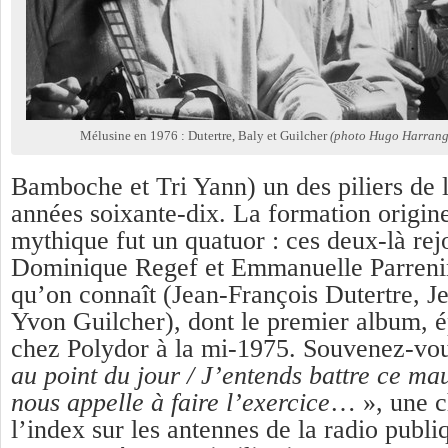
Mélusine en 1976 : Dutertre, Baly et Guilcher
(photo Hugo Harrang
Bamboche et Tri Yann) un des piliers de l
années soixante-dix. La formation origin
mythique fut un quatuor : ces deux-là rej
Dominique Regef et Emmanuelle Parrenin.
qu’on connaît (Jean-François Dutertre, J
Yvon Guilcher), dont le premier album, 
chez Polydor à la mi-1975. Souvenez-vou
au point du jour / J’entends battre ce ma
nous appelle à faire l’exercice
… », une c
l’index sur les antennes de la radio publi