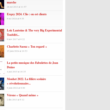
marche
26 oct 2013 at 11:57
Erquy 2024. Clio : on est clients
8 oct 2024 at 9:55
Loïc Lantoine & The very Big Experimental
Toubifri...
9 nov 2017 at 9:22
Charlotte Saouz « Ton regard »
15 juin 2024 at 10:53
La petite musique des Fabulettes de Jean
Duino
4 juil 2015 at 10:35
Mouhet 2022. La filière scolaire
« révolutionnaire...
8 juin 2022 at 8:00
Vérone « Quand même »
2 déc 2013 at 9:12