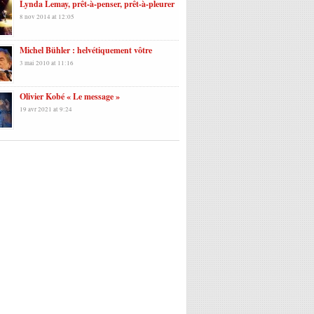
Lynda Lemay, prêt-à-penser, prêt-à-pleurer
8 nov 2014 at 12:05
Michel Bühler : helvétiquement vôtre
3 mai 2010 at 11:16
Olivier Kobé « Le message »
19 avr 2021 at 9:24