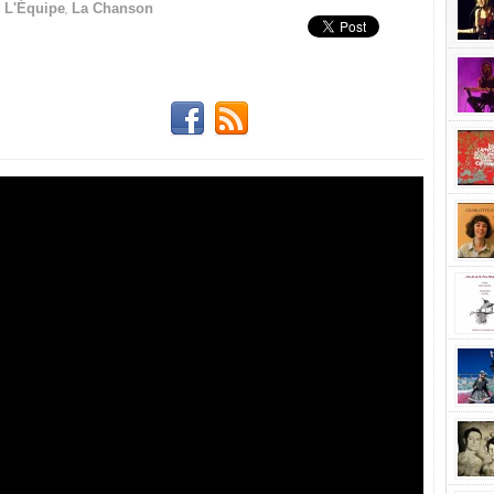
,
,
L'Équipe
La Chanson