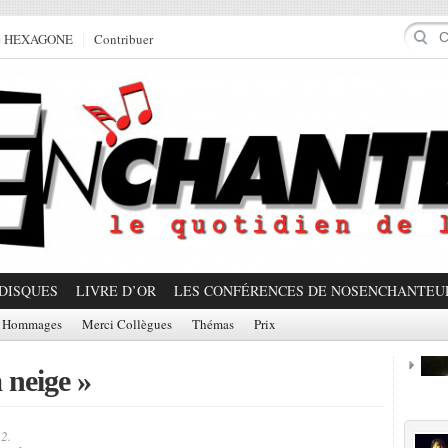
e HEXAGONE
Contribuer
DISQUES
LIVRE D’OR
LES CONFÉRENCES DE NOSENCHANTEU
Hommages
Merci Collègues
Thémas
Prix
 neige »
Prom
2.
Partager!