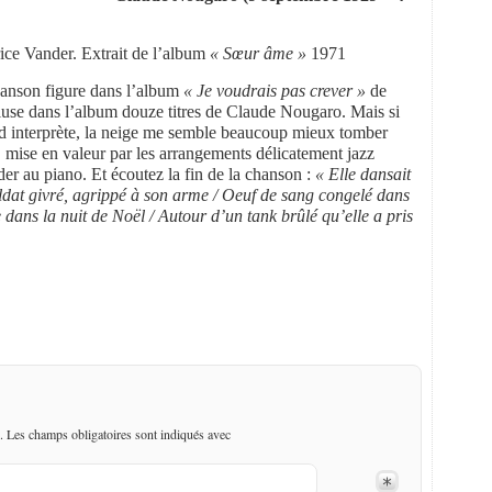
ce Vander. Extrait de l’album
« Sœur âme »
1971
chanson figure dans l’album
« Je voudrais pas crever »
de
luse dans l’album douze titres de Claude Nougaro. Mais si
nd interprète, la neige me semble beaucoup mieux tomber
 mise en valeur par les arrangements délicatement jazz
r au piano. Et écoutez la fin de la chanson :
«
Elle dansait
soldat givré, agrippé à son arme / Oeuf de sang congelé dans
e dans la nuit de Noël / Autour d’un tank brûlé qu’elle a pris
. Les champs obligatoires sont indiqués avec