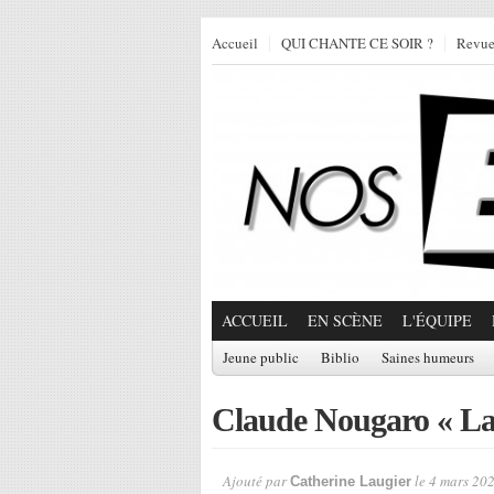
Accueil
QUI CHANTE CE SOIR ?
Revu
ACCUEIL
EN SCÈNE
L'ÉQUIPE
Jeune public
Biblio
Saines humeurs
Claude Nougaro « La
Ajouté par
le 4 mars 202
Catherine Laugier