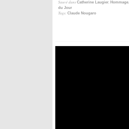
Sauvé dans
,
Catherine Laugier
Hommage
du Jour
Tags:
Claude Nougaro