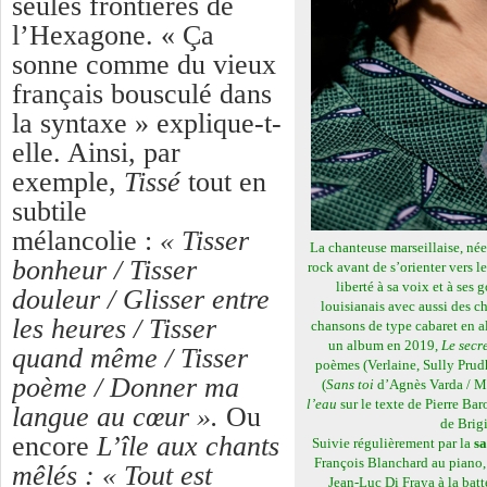
seules frontières de
l’Hexagone. « Ça
sonne comme du vieux
français bousculé dans
la syntaxe » explique-t-
elle. Ainsi, par
exemple,
Tissé
tout en
subtile
mélancolie :
« Tisser
La chanteuse marseillaise, née 
bonheur / Tisser
rock avant de s’orienter vers l
liberté à sa voix et à ses 
douleur / Glisser entre
louisianais avec aussi des c
les heures / Tisser
chansons de type cabaret en al
un album en 2019,
Le secr
quand même / Tisser
poèmes (Verlaine, Sully Pru
poème / Donner ma
(
Sans toi
d’Agnès Varda / M
l’eau
sur le texte de Pierre Bar
langue au cœur ».
Ou
de Brigi
encore
L’île aux chants
Suivie régulièrement par la
sa
François Blanchard au piano,
mêlés
: « Tout est
Jean-Luc Di Fraya à la batt