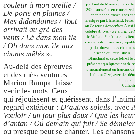
couleur à mon oreille /
profond du Mississippi ou de 
2020 sur scène en concert web
De ports en plaines /
chantant en français ses ch
Mes didondaines / Tout
musique par Blanchard, Ferré,
ou
Le temps des cerises
. Aussi
arrivait au gré des
célèbre
Alfonsina y el mar
de M
vents / Là dans mon île
de Violetta Para) ou en italie
voix souple et inspirée, capab
/ Oh dans mon île aux
pop, du blues ou des chansons
chants mêlés
».
la scène du Petit-Duc le 9
Blanchard et cette fois-ci le
présenter quelques unes de s
Au-delà des épreuves
principalement en français de
et des mésaventures
l’album
Tissé
, avec des dét
Shepp ou 
Marion Rampal laisse
Cather
venir les mots. Ceux
qui réjouissent et guérissent, dans l’inti
regard extérieur :
D’autres soleils,
avec 
Vouloir / un jour plus doux / Que les heur
d’antan / Où demain qui fuit / Se démêle
ou presque peut se chanter. Les chansons 