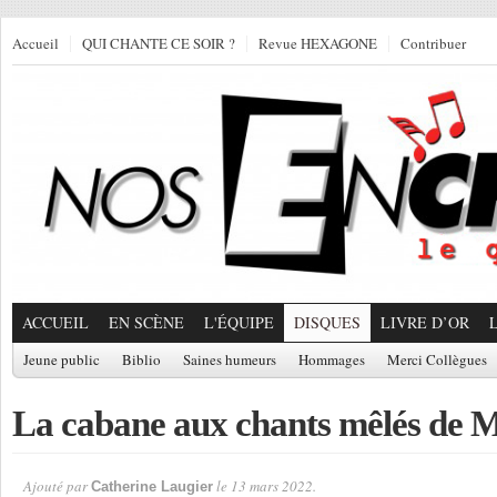
Accueil
QUI CHANTE CE SOIR ?
Revue HEXAGONE
Contribuer
ACCUEIL
EN SCÈNE
L'ÉQUIPE
DISQUES
LIVRE D’OR
Jeune public
Biblio
Saines humeurs
Hommages
Merci Collègues
La cabane aux chants mêlés de
Ajouté par
le 13 mars 2022.
Catherine Laugier
Par