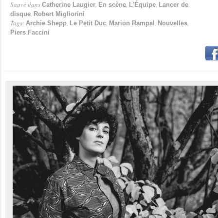
Sauvé dans
,
,
,
Catherine Laugier
En scène
L'Équipe
Lancer de
,
disque
Robert Migliorini
Tags:
,
,
,
,
Archie Shepp
Le Petit Duc
Marion Rampal
Nouvelles
Piers Faccini