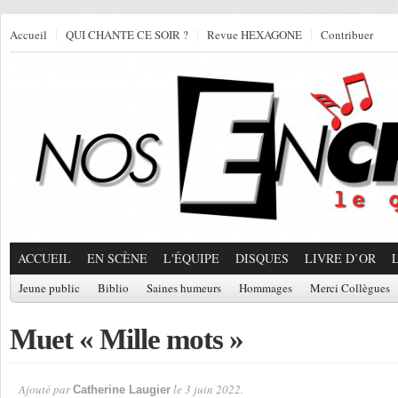
Accueil
QUI CHANTE CE SOIR ?
Revue HEXAGONE
Contribuer
ACCUEIL
EN SCÈNE
L'ÉQUIPE
DISQUES
LIVRE D’OR
Jeune public
Biblio
Saines humeurs
Hommages
Merci Collègues
Muet « Mille mots »
Ajouté par
le 3 juin 2022.
Catherine Laugier
Par