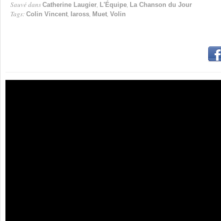
Sauvé dans
,
,
Catherine Laugier
L'Équipe
La Chanson du Jour
Tags:
,
,
,
Colin Vincent
Iaross
Muet
Volin