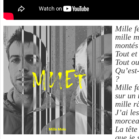
Mille f
mille m
montés 
Tout et 
Tout ou
Qu’est-
?
Mille f
sur un 
mille r
J’ai le
morceau
La tête
que je 