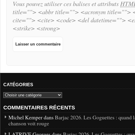
Vous pouvez utiliser ces balises et attributs
HTM
title=""> <abbr title=""> <acronym title="">
cite=""> <cite> <code> <del datetime=""> <
<strike> <strong>
CATÉGORIES
COMMENTAIRES RÉCENTS
Michel Kemper dans
Barjac 2026. Les Goguettes : quand l
chanson voit rouge
LATRIVE Georges dans
Barjac 2026. Les Goguettes : qua