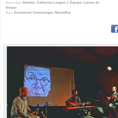
Sauvé dans
,
,
,
Artistes
Catherine Laugier
L'Équipe
Lancer de
disque
Tags:
,
Emmanuel Commenges
Nouvelles