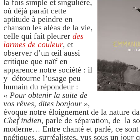
la fois simple et singulière,
où déjà paraît cette
aptitude à peindre en
chanson les aléas de la vie,
celle qui fait pleurer
des
larmes de couleur
, et
observer d’un œil aussi
critique que naïf en
apparence notre société : il
y détourne l’usage peu
humain du répondeur :
« Pour obtenir la suite de
vos rêves, dites bonjour »
,
évoque notre éloignement de la nature da
Chef indien,
parle de séparation, de la s
moderne… Entre chanté et parlé, ce son
poétiques, surréalistes, vus sous un jour q