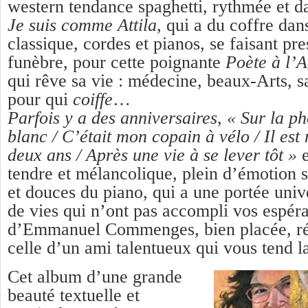
western tendance spaghetti, rythmée et d
Je suis comme Attila
, qui a du coffre dan
classique, cordes et pianos, se faisant pr
funèbre, pour cette poignante
Poète à l’
qui rêve sa vie : médecine, beaux-Arts, s
pour qui
coiffe
…
Parfois y a des anniversaires,
«
Sur la ph
blanc /
C’était mon copain à vélo /
Il est
deux ans /
Après une vie à se lever tôt »
tendre et mélancolique, plein d’émotion s
et douces du piano, qui a une portée unive
de vies qui n’ont pas accompli vos espér
d’Emmanuel Commenges, bien placée, réc
celle d’un ami talentueux qui vous tend l
Cet album d’une grande
beauté textuelle et