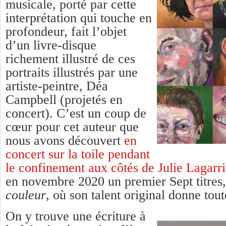
musicale, porté par cette
interprétation qui touche en
profondeur, fait l’objet
d’un livre-disque
richement illustré de ces
portraits illustrés par une
artiste-peintre, Déa
Campbell (projetés en
concert). C’est un coup de
cœur pour cet auteur que
nous avons découvert
en
concert sur la toile pendant
le confinement aux côtés de Julie Lagarr
en novembre 2020 un premier Sept titres
couleur
, où son talent original donne tou
On y trouve une écriture à