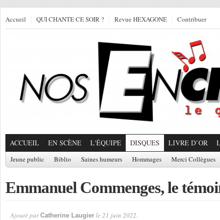
Accueil
QUI CHANTE CE SOIR ?
Revue HEXAGONE
Contribuer
ACCUEIL
EN SCÈNE
L'ÉQUIPE
DISQUES
LIVRE D’OR
Jeune public
Biblio
Saines humeurs
Hommages
Merci Collègues
Emmanuel Commenges, le témoin
Ajouté par
le 21 juin 2022.
Catherine Laugier
Par