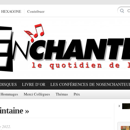
e HEXAGONE
Contribuer
DISQUES
LIVRE D’OR
LES CONFÉRENCES DE NOSENCHANTEU
Hommages
Merci Collègues
Thémas
Prix
intaine »
Prom
e 2022.
Partager!