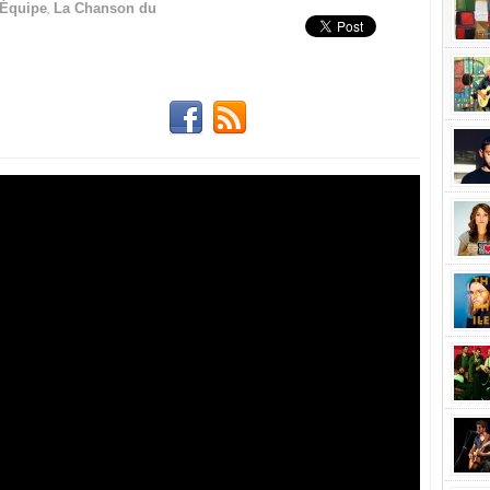
,
'Équipe
La Chanson du