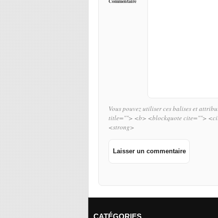
Commentaire
Vous pouvez utiliser ces balises et attrib
title=""> <b> <blockquote cite=""> <c
<strong>
CATÉGORIES