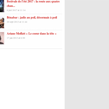
Festivals de l’été 2017 : la route aux quatre
chan...
6 juil 2017 at 11:14
Bénabar : jadis au poil, désormais à poil
20 sept 2013 at 11:44
Ariane Moffatt « Le coeur dans la tête »
17 jan 2013 at 6:00