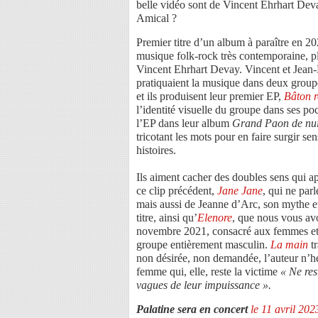
belle vidéo sont de Vincent Ehrhart Deva
Amical ?
Premier titre d’un album à paraître en 20
musique folk-rock très contemporaine, p
Vincent Ehrhart Devay. Vincent et Jean-B
pratiquaient la musique dans deux groupe
et ils produisent leur premier EP,
Bâton 
l’identité visuelle du groupe dans ses poc
l’EP dans leur album
Grand Paon de nui
tricotant les mots pour en faire surgir se
histoires.
Ils aiment cacher des doubles sens qui a
ce clip précédent,
Jane Jane
, qui ne par
mais aussi de Jeanne d’Arc, son mythe et
titre, ainsi qu’
Elenore
, que nous vous avo
novembre 2021, consacré aux femmes et à 
groupe entièrement masculin.
La main
tr
non désirée, non demandée, l’auteur n’hé
femme qui, elle, reste la victime
« Ne res
vagues de leur impuissance ».
Palatine sera en concert
le 11 avril 20