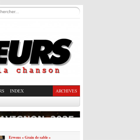
RS
INDEX
ARCHIVES
enade Enchantée
Erwens « Grain de sable »