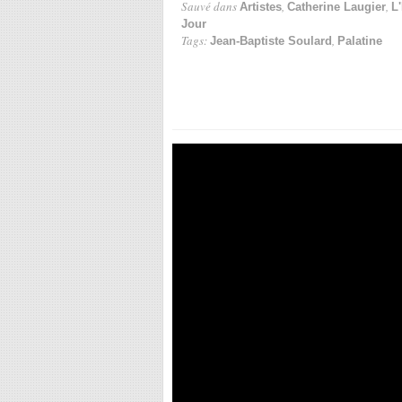
Sauvé dans
,
,
Artistes
Catherine Laugier
L
Jour
Tags:
,
Jean-Baptiste Soulard
Palatine