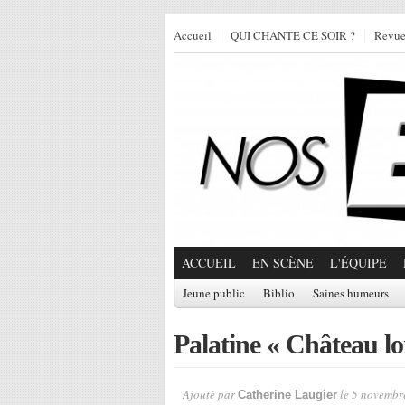
Accueil
QUI CHANTE CE SOIR ?
Revu
ACCUEIL
EN SCÈNE
L'ÉQUIPE
Jeune public
Biblio
Saines humeurs
Palatine « Château lo
Ajouté par
le 5 novembr
Catherine Laugier