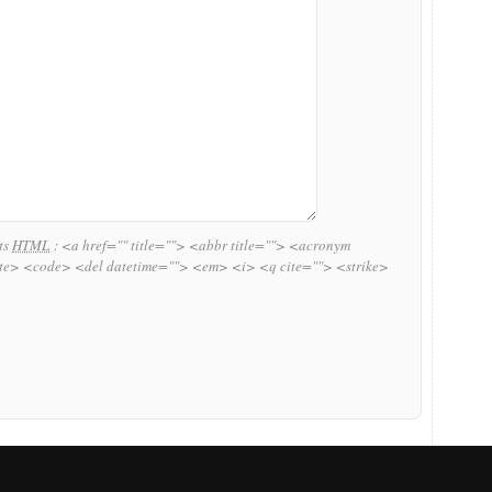
uts
HTML
:
<a href="" title=""> <abbr title=""> <acronym
ite> <code> <del datetime=""> <em> <i> <q cite=""> <strike>