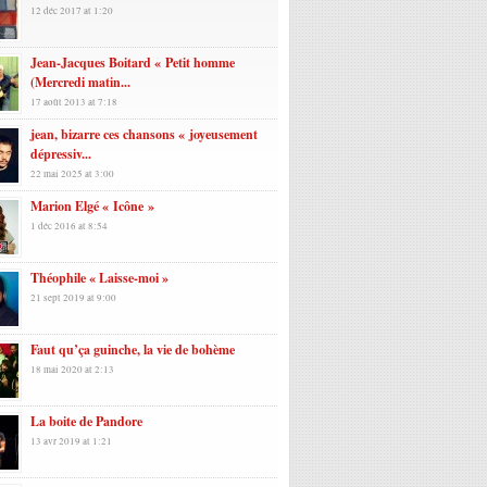
12 déc 2017 at 1:20
Jean-Jacques Boitard « Petit homme
(Mercredi matin...
17 août 2013 at 7:18
jean, bizarre ces chansons « joyeusement
dépressiv...
22 mai 2025 at 3:00
Marion Elgé « Icône »
1 déc 2016 at 8:54
Théophile « Laisse-moi »
21 sept 2019 at 9:00
Faut qu’ça guinche, la vie de bohème
18 mai 2020 at 2:13
La boite de Pandore
13 avr 2019 at 1:21