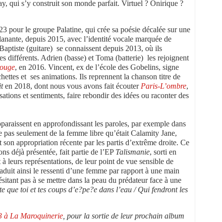
y, qui s’y construit son monde parfait. Virtuel ? Onirique ?
23 pour le groupe Palatine, qui crée sa poésie décalée sur une
lanante, depuis 2015, avec l’identité vocale marquée de
aptiste (guitare) se connaissent depuis 2013, où ils
s différents. Adrien (basse) et Toma (batterie) les rejoignent
rouge
, en 2016. Vincent, ex de l’école des Gobelins, signe
hettes et ses animations. Ils reprennent la chanson titre de
t
en 2018, dont nous vous avons fait écouter
Paris-L’ombre
,
nsations et sentiments, faire rebondir des idées ou raconter des
pparaissent en approfondissant les paroles, par exemple dans
le pas seulement de la femme libre qu’était Calamity Jane,
 son appropriation récente par les partis d’extrême droite. Ce
ns déjà présentée, fait partie de l’EP
Talismanie
, sorti en
leurs représentations, de leur point de vue sensible de
aduit ainsi le ressenti d’une femme par rapport à une main
sitant pas à se mettre dans la peau du prédateur face à une
te que toi et tes coups d’e?pe?e dans l’eau / Qui fendront les
23 à La Maroquinerie
, pour la sortie de leur prochain album