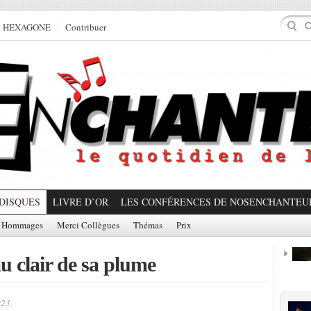
e HEXAGONE
Contribuer
DISQUES
LIVRE D’OR
LES CONFÉRENCES DE NOSENCHANTEU
Hommages
Merci Collègues
Thémas
Prix
u clair de sa plume
Prom
023.
Partager!