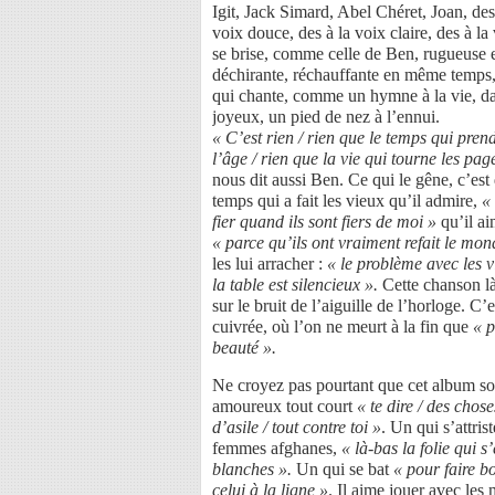
Igit, Jack Simard, Abel Chéret, Joan, des
voix douce, des à la voix claire, des à la
se brise, comme celle de Ben, rugueuse 
déchirante, réchauffante en même temps, 
qui chante, comme un hymne à la vie, da
joyeux, un pied de nez à l’ennui.
« C’est rien / rien que le temps qui pren
l’âge / rien que la vie qui tourne les pag
nous dit aussi Ben. Ce qui le gêne, c’est
temps qui a fait les vieux qu’il admire,
« 
fier quand ils sont fiers de moi »
qu’il a
« parce qu’ils ont vraiment refait le mon
les lui arracher :
« le problème avec les vi
la table est silencieux ».
Cette chanson là
sur le bruit de l’aiguille de l’horloge. C
cuivrée, où l’on ne meurt à la fin que
« p
beauté ».
Ne croyez pas pourtant que cet album soi
amoureux tout court
« te dire / des chose
d’asile / tout contre toi »
. Un qui s’attris
femmes afghanes,
« là-bas la folie qui s’
blanches ».
Un qui se bat
« pour faire bo
celui à la ligne »
. Il aime jouer avec les