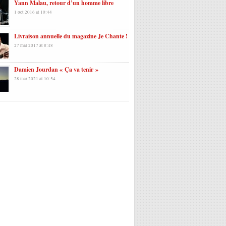
Yann Malau, retour d’un homme libre
1 oct 2016 at 10:44
Livraison annuelle du magazine Je Chante !
27 mar 2017 at 8:48
Damien Jourdan « Ça va tenir »
28 mar 2021 at 10:54