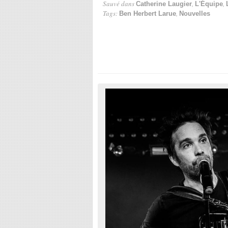
Sauvé dans
,
,
Catherine Laugier
L'Équipe
Tags:
,
Ben Herbert Larue
Nouvelles