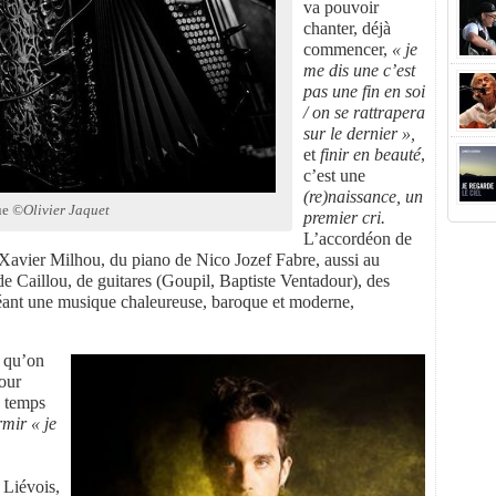
va pouvoir
chanter, déjà
commencer,
« je
me dis une c’est
pas une fin en soi
/ on se rattrapera
sur le dernier »,
et
finir en beauté
,
c’est une
(re)naissance, un
ue
©Olivier Jaquet
premier cri.
L’accordéon de
Xavier Milhou, du piano de Nico Jozef Fabre, aussi au
de Caillou, de guitares (Goupil, Baptiste Ventadour), des
réant une musique chaleureuse, baroque et moderne,
u qu’on
pour
e temps
mir « je
e Liévois,