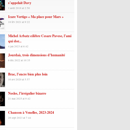
s’appelait Davy
1 août 2018 at 2:50
Icare Vertigo « Ma place pour Mars »
18 fév 2021 at 9:22
Michel Arbatz célèbre Cesare Pavese, l’ami
qui dor...
4 jan 2023 at 6:42
Jourdaà, trois dimensions d’humanité
6 déc 2022 at 10:35
Brac, l’encre bien plus loin
10 avr 2020 at 5:57
Nesles, l’irrégulier bizarre
21 mai 2025 at 9:42
Chanson à Venelles, 2023-2024
28 sept 2023 at 7:44