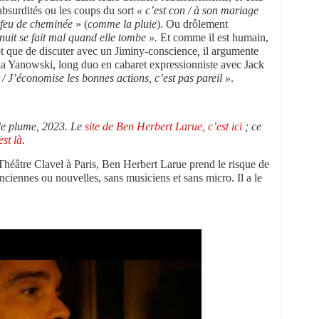
absurdités ou les coups du sort
« c’est con / à son mariage
n feu de cheminée
» (
comme la pluie
). Ou drôlement
 nuit se fait mal quand elle tombe ».
Et comme il est humain,
tôt que de discuter avec un Jiminy-conscience
,
il argumente
la Yanowski, long duo en cabaret expressionniste avec Jack
/ J’économise les bonnes actions, c’est pas pareil »
.
 de plume, 2023.
Le
site de Ben Herbert Larue, c’est ici
; ce
est là
.
Théâtre Clavel à Paris, Ben Herbert Larue prend le risque de
anciennes ou nouvelles, sans musiciens et sans micro. Il a le