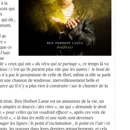
 à la
 voix qui
et
qui dit ,
nsant,
d de
es »
 que ce
J’suis
ime
de »
ceux qui ont
« du vécu qui se partage »,
ce temps là va
eux / c’est qu’ils partent plus vite que les autres / le bout de
 n’a pas le pessimisme de celle de Brel, même si elle se parle
’est une chanson de tendresse, merveilleusement belle et
arce qu’il n’y a plus rien à construire / sur le chantier de la
t triste. Ben Herbert Larue est un amoureux de la vie, un
s simples et douces / des rires »
, un qui
« demande le droit
te
« pour celles qu’on voudrait effacer »
, après ces voix de
écrit »
,
« là-bas les mille et une nuits sont devenues
uger les lignes / le point d’exclamation , le point en l’air / et
 mots, les pousser dans leurs derniers retranchements, et cela