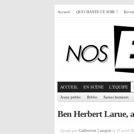
Accueil
QUI CHANTE CE SOIR ?
Revu
ACCUEIL
EN SCÈNE
L'ÉQUIPE
Jeune public
Biblio
Saines humeurs
Ben Herbert Larue, a
Ajouté par
le 15 avril 2
Catherine Laugier