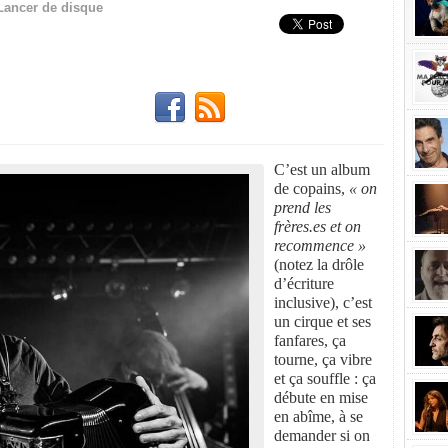
Lancer de disque
C’est un album
de copains,
« on
prend les
frères.es et on
recommence »
(notez la drôle
d’écriture
inclusive), c’est
un cirque et ses
fanfares, ça
tourne, ça vibre
et ça souffle : ça
débute en mise
en abîme, à se
demander si on