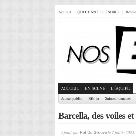
Accueil
QUI CHANTE CE SOIR ?
Revu
ACCUEIL
EN SCÈNE
L'ÉQUIPE
Jeune public
Biblio
Saines humeurs
Barcella, des voiles et
Ajouté par
le 7 juillet 2023.
Pol De Groeve