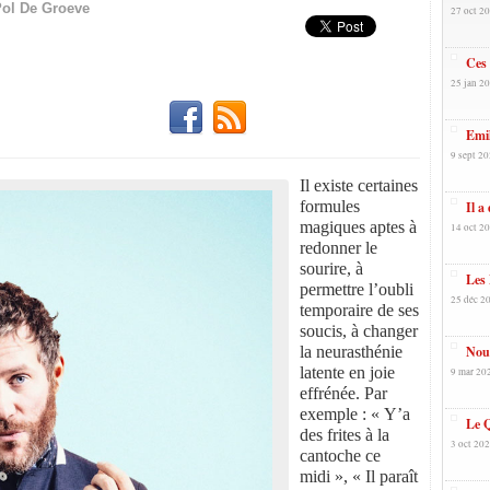
ol De Groeve
27 oct 20
Ces
25 jan 20
Emil
9 sept 20
Il existe certaines
formules
Il a
magiques aptes à
14 oct 20
redonner le
sourire, à
Les 
permettre l’oubli
25 déc 20
temporaire de ses
soucis, à changer
la neurasthénie
Nour
latente en joie
9 mar 20
effrénée. Par
exemple : « Y’a
Le Q
des frites à la
3 oct 202
cantoche ce
midi », « Il paraît