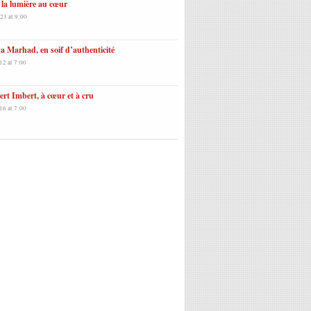
la lumière au cœur
23 at 9:00
 Marhad, en soif d’authenticité
12 at 7:00
rt Imbert, à cœur et à cru
16 at 7:00