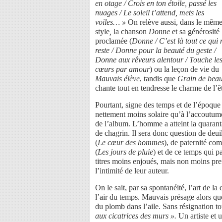
en otage / Crois en ton étoile, passé les
nuages / Le soleil t’attend, mets les
voiles… »
On relève aussi, dans le mêm
style
,
la chanson
Donne
et sa générosité
proclamée (
Donne / C’est là tout ce qui
reste / Donne pour la beauté du geste /
Donne aux rêveurs alentour / Touche le
cœurs par amour
) ou la leçon de vie du
Mauvais élève
, tandis que
Grain de beau
chante tout en tendresse le charme de l’ê
Pourtant, signe des temps et de l’époque 
nettement moins solaire qu’à l’accoutum
de l’album. L’homme a atteint la quaranta
de chagrin. Il sera donc question de deuil
(
Le cœur des hommes
), de paternité com
(
Les jours de pluie
) et de ce temps qui pa
titres moins enjoués, mais non moins pre
l’intimité de leur auteur.
On le sait, par sa spontanéité, l’art de la
l’air du temps. Mauvais présage alors qu
du plomb dans l’aile. Sans résignation to
aux cicatrices des murs ».
Un artiste et 