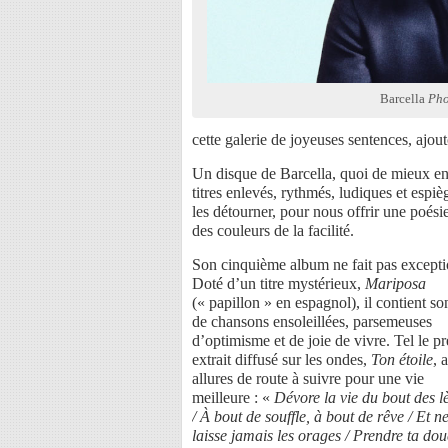
Barcella
Pho
cette galerie de joyeuses sentences, ajou
Un disque de Barcella, quoi de mieux en 
titres enlevés, rythmés, ludiques et espiè
les détourner, pour nous offrir une poésie
des couleurs de la facilité.
Son cinquième album ne fait pas excepti
Doté d’un titre mystérieux,
Mariposa
(« papillon » en espagnol), il contient so
de chansons ensoleillées, parsemeuses
d’optimisme et de joie de vivre. Tel le p
extrait diffusé sur les ondes,
Ton étoile
, 
allures de route à suivre pour une vie
meilleure : «
Dévore la vie du bout des l
/ À bout de souffle, à bout de rêve / Et n
laisse jamais les orages / Prendre ta do