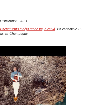
Distribution, 2023.
nchanteurs a déjà dit de lui, c’est là
.
En
concert
le 15
hâlons-en-Champagne.