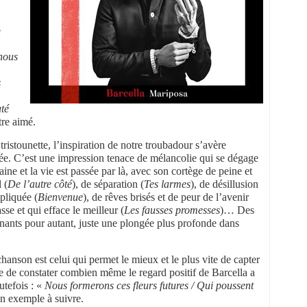
e
 nous
s
té
tre aimé.
tristounette, l’inspiration de notre troubadour s’avère
ée. C’est une impression tenace de mélancolie qui se dégage
ine et la vie est passée par là, avec son cortège de peine et
 (
De l’autre côté
), de séparation (
Tes larmes
), de désillusion
pliquée (
Bienvenue
), de rêves brisés et de peur de l’avenir
sse et qui efface le meilleur (
Les fausses promesses
)… Des
nants pour autant, juste une plongée plus profonde dans
 chanson est celui qui permet le mieux et le plus vite de capter
e de constater combien même le regard positif de Barcella a
utefois : «
Nous formerons ces fleurs futures / Qui poussent
un exemple à suivre.