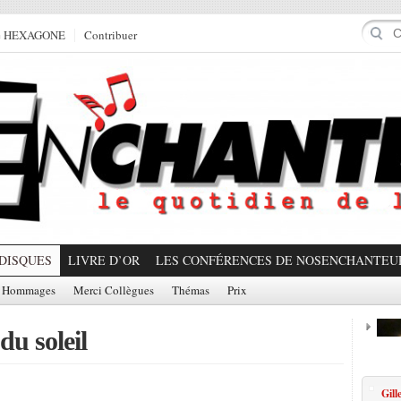
e HEXAGONE
Contribuer
DISQUES
LIVRE D’OR
LES CONFÉRENCES DE NOSENCHANTEU
Hommages
Merci Collègues
Thémas
Prix
 du soleil
Prom
Gill
Partager!