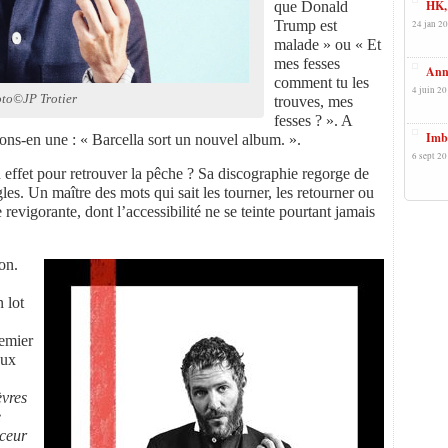
HK, 
que Donald
Trump est
24 jan 20
malade » ou « Et
mes fesses
Anna
comment tu les
4 juin 20
to©JP Trotier
trouves, mes
fesses ? ». A
Imbe
tons-en une : « Barcella sort un nouvel album. ».
6 sept 20
effet pour retrouver la pêche ? Sa discographie regorge de
gles. Un maître des mots qui sait les tourner, les retourner ou
 revigorante, dont l’accessibilité ne se teinte pourtant jamais
on.
n lot
remier
aux
èvres
e
uceur