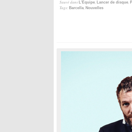
Sauvé dans
,
,
L'Équipe
Lancer de disque
P
Tags:
,
Barcella
Nouvelles