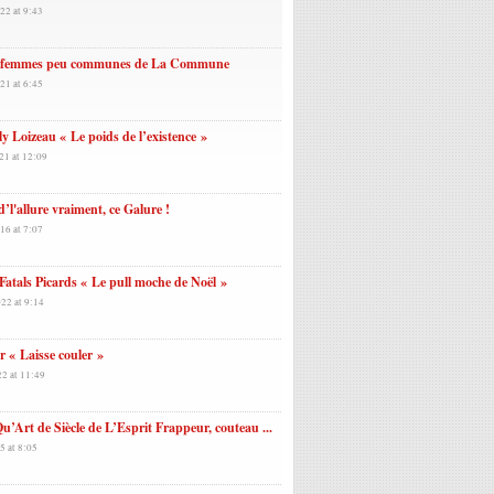
22 at 9:43
 femmes peu communes de La Commune
21 at 6:45
y Loizeau « Le poids de l’existence »
21 at 12:09
 d’l'allure vraiment, ce Galure !
16 at 7:07
Fatals Picards « Le pull moche de Noël »
22 at 9:14
 « Laisse couler »
22 at 11:49
u’Art de Siècle de L’Esprit Frappeur, couteau ...
5 at 8:05