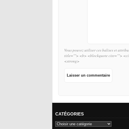
Vous pouvez utiliser ces balises et attrib
title=""> <b> <blockquote cite=""> <c
<strong>
CATÉGORIES