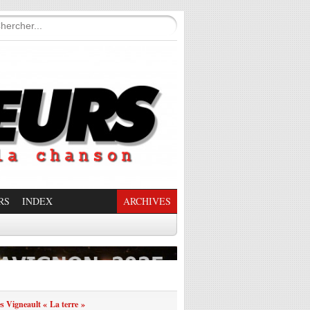
RS
INDEX
ARCHIVES
enade Enchantée
es Vigneault « La terre »