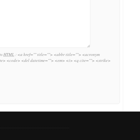
uts
HTML
:
<a href="" title=""> <abbr title=""> <acronym
ite> <code> <del datetime=""> <em> <i> <q cite=""> <strike>