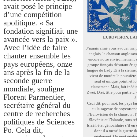
avait posé le principe
d’une compétition
apolitique. « Sa
fondation signifiait une
avancée vers la paix ».
EUROVISION, LA
Avec l’idée de faire
J’aurais aimé vous avouer ma pe
chanter ensemble les
anglais, la chanson anglosax
encore notre environnement s
pays européens, onze
groupe français débutant érige
ans après la fin de la
langue de Lady Di à la sienne
vient de mordre la poussière 
seconde guerre
seul et unique point, et l
mondiale, souligne
classement. Mais, fait inédit
Zwei, Drei, titre pour partie…
Florent Parmentier,
à
secrétaire général du
Ceci dit, pour moi, les pays l
eu la sagesse de boycotter 
centre de recherches
l’Eurovision de la chanson : l’
politiques de Sciences
Slovénie et l’Islande, tous re
Israël, état génocidaire s’il en
Po. Cela dit,
dont il a mené la guerre 
également. On peut égalem