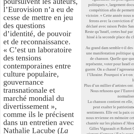
poursuivent les auteurs,
politiques », largement docu
l’Eurovision n’a eu de
compétition afin de permettr
cesse de mettre en jeu
victoire. « Cette année nous n
ferons avec la conviction d’
des questions
déclaré avec raison Pedro San
d’identité, de pouvoir
Reste qu’Israël, certes hué par l
hissé à la seconde place du cl
et de reconnaissance.
« C’est un laboratoire
Au grand dam semble-t-il des o
une manifestation politique q
des tensions
de chanson. Quelle que que s
contemporaines entre
représente, voter pour Israël e
guerre. On a chassé l’agresseur
culture populaire,
l’Ukraine. Pourquoi n’a-t-on 
gouvernance
I
Plus d’un millier d’artistes ont
transnationale et
Nous refusons que l’Eurovis
marché mondial du
normaliser
La chanson contient en elle, p
divertissement »,
peut exalter le patriotis
comme ils le précisent
sentiments. Elle est la paix c
nous revienne en mémoire c
dans un entretien avec
chantée sur les plaines d’Abr
Nathalie Lacube (
La
Gilles Vigneault et Robert 
vivront d’amour / Il n’y aura 