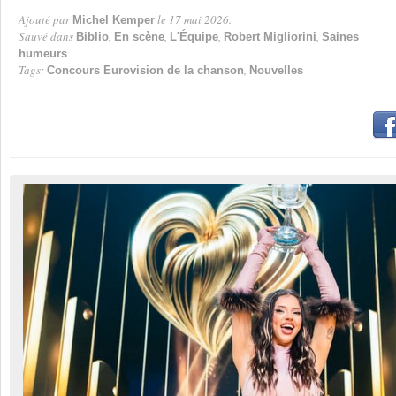
Ajouté par
le 17 mai 2026.
Michel Kemper
Par
Sauvé dans
,
,
,
,
Biblio
En scène
L'Équipe
Robert Migliorini
Saines
humeurs
Tags:
,
Concours Eurovision de la chanson
Nouvelles