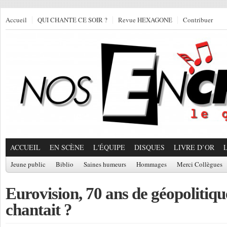
Accueil
QUI CHANTE CE SOIR ?
Revue HEXAGONE
Contribuer
ACCUEIL
EN SCÈNE
L'ÉQUIPE
DISQUES
LIVRE D’OR
Jeune public
Biblio
Saines humeurs
Hommages
Merci Collègues
Eurovision, 70 ans de géopolitique
chantait ?