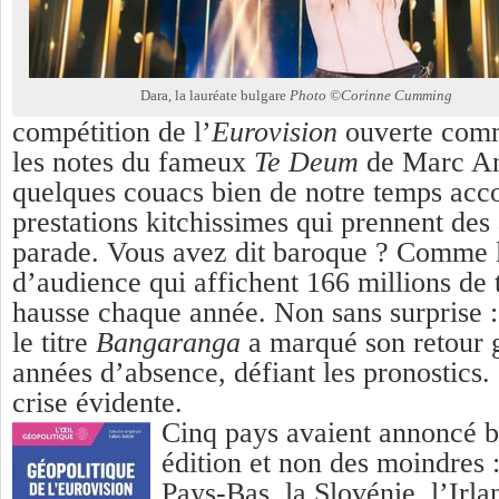
Dara, la lauréate bulgare
Photo ©Corinne Cumming
compétition de l’
Eurovision
ouverte comm
les notes du fameux
Te Deum
de Marc An
quelques couacs bien de notre temps acc
prestations kitchissimes qui prennent des 
parade. Vous avez dit baroque ? Comme l
d’audience qui affichent 166 millions de 
hausse chaque année. Non sans surprise :
le titre
Bangarang
a
a marqué son retour g
années d’absence, défiant les pronostics.
crise évidente.
Cinq pays avaient annoncé b
édition et non des moindres :
Pays-Bas, la Slovénie, l’Irla